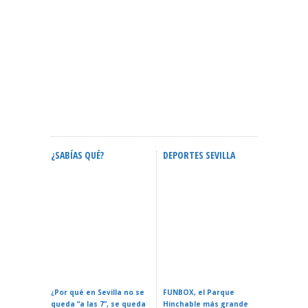
¿SABÍAS QUÉ?
DEPORTES SEVILLA
ACTIVID
Calendario Oficial De
Confere
Eventos En Sevilla 2026:
ZURICH MARATÓN DE
Espacial
Fechas Y Guía Completa
SEVILLA – Sevilla 2026
La Reali
¿Por qué en Sevilla no se
FUNBOX, el Parque
I LOVE 
queda “a las 7”, se queda
Hinchable más grande
ROCK EN 