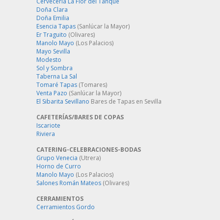
Cervecería La Flor del Tanque
Doña Clara
Doña Emilia
Esencia Tapas
(Sanlúcar la Mayor)
Er Traguito
(Olivares)
Manolo Mayo
(Los Palacios)
Mayo Sevilla
Modesto
Sol y Sombra
Taberna La Sal
Tomaré Tapas
(Tomares)
Venta Pazo
(Sanlúcar la Mayor)
El Sibarita Sevillano
Bares de Tapas en Sevilla
CAFETERÍAS/BARES DE COPAS
Iscariote
Riviera
CATERING-CELEBRACIONES-BODAS
Grupo Venecia
(Utrera)
Horno de Curro
Manolo Mayo
(Los Palacios)
Salones Román Mateos
(Olivares)
CERRAMIENTOS
Cerramientos Gordo