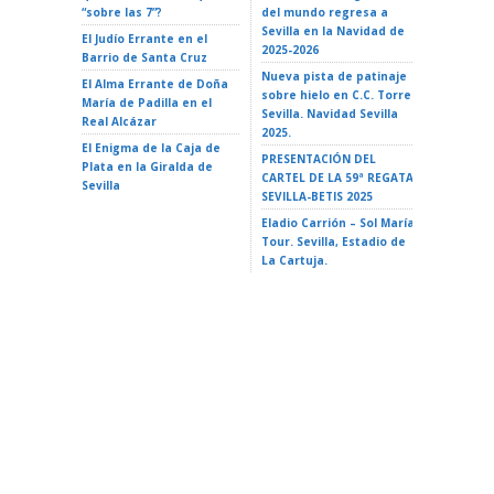
“sobre las 7”?
del mundo regresa a
Teatro d
Sevilla en la Navidad de
El Judío Errante en el
EL GATO
2025-2026
Barrio de Santa Cruz
Teatro d
Nueva pista de patinaje
El Alma Errante de Doña
LA ISLA 
sobre hielo en C.C. Torre
María de Padilla en el
A VAIANA
Sevilla. Navidad Sevilla
Real Alcázar
Triana 2
2025.
El Enigma de la Caja de
LA ISLA 
PRESENTACIÓN DEL
Plata en la Giralda de
35 Ciclo 
CARTEL DE LA 59ª REGATA
Sevilla
escuela»
SEVILLA-BETIS 2025
Alameda 
Eladio Carrión – Sol María
Tour. Sevilla, Estadio de
La Cartuja.