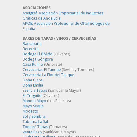
ASOCIACIONES
Aseigraf. Asociación Empresarial de Industrias
Gráficas de Andalucía
APOE. Asociación Profesional de Oftalmólogos de
España
BARES DE TAPAS / VINOS / CERVECERÍAS
Barrabar´s
Becerrita
Bodega El Bólido
(Olivares)
Bodega Góngora
Casa Rufino
(Umbrete)
Cervecerías El Tanque
(Sevilla y Tomares)
Cervecería La Flor del Tanque
Doña Clara
Doña Emilia
Esencia Tapas
(Sanlúcar la Mayor)
Er Traguito
(Olivares)
Manolo Mayo
(Los Palacios)
Mayo Sevilla
Modesto
Sol y Sombra
Taberna La Sal
Tomaré Tapas
(Tomares)
Venta Pazo
(Sanlúcar la Mayor)