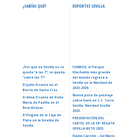
¿SABÍAS QUÉ?
DEPORTES SEVILLA
ACTIVID
Calendario Oficial De
Confere
Eventos En Sevilla 2026:
ZURICH MARATÓN DE
Espacial
Fechas Y Guía Completa
SEVILLA – Sevilla 2026
La Reali
¿Por qué en Sevilla no se
FUNBOX, el Parque
I LOVE 
queda “a las 7”, se queda
Hinchable más grande
ROCK EN 
“sobre las 7”?
del mundo regresa a
Teatro d
Sevilla en la Navidad de
El Judío Errante en el
EL GATO
2025-2026
Barrio de Santa Cruz
Teatro d
Nueva pista de patinaje
El Alma Errante de Doña
LA ISLA 
sobre hielo en C.C. Torre
María de Padilla en el
A VAIANA
Sevilla. Navidad Sevilla
Real Alcázar
Triana 2
2025.
El Enigma de la Caja de
LA ISLA 
PRESENTACIÓN DEL
Plata en la Giralda de
35 Ciclo 
CARTEL DE LA 59ª REGATA
Sevilla
escuela»
SEVILLA-BETIS 2025
Alameda 
Eladio Carrión – Sol María