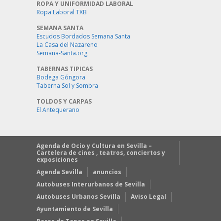
ROPA Y UNIFORMIDAD LABORAL
Ropa Laboral TXB
SEMANA SANTA
Escudos Bordados Semana Santa
La Casa del Nazareno
Semana-Santa.org
TABERNAS TIPICAS
Bodega Góngora
Taberna Sol y Sombra
TOLDOS Y CARPAS
El Antequerano
Agenda de Ocio y Cultura en Sevilla –
Cartelera de cines , teatros, conciertos y
exposiciones
Agenda Sevilla
anuncios
Autobuses Interurbanos de Sevilla
Autobuses Urbanos Sevilla
Aviso Legal
Ayuntamiento de Sevilla