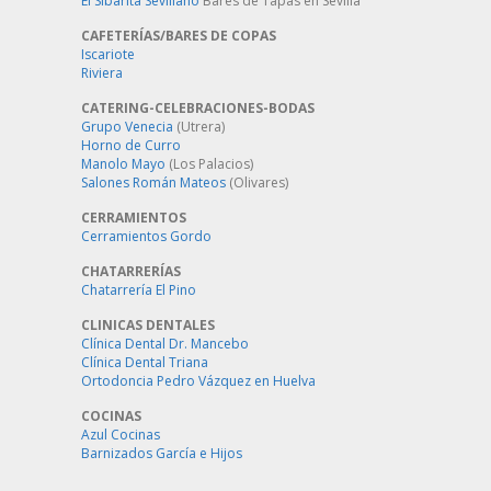
El Sibarita Sevillano
Bares de Tapas en Sevilla
CAFETERÍAS/BARES DE COPAS
Iscariote
Riviera
CATERING-CELEBRACIONES-BODAS
Grupo Venecia
(Utrera)
Horno de Curro
Manolo Mayo
(Los Palacios)
Salones Román Mateos
(Olivares)
CERRAMIENTOS
Cerramientos Gordo
CHATARRERÍAS
Chatarrería El Pino
CLINICAS DENTALES
Clínica Dental Dr. Mancebo
Clínica Dental Triana
Ortodoncia Pedro Vázquez en Huelva
COCINAS
Azul Cocinas
Barnizados García e Hijos