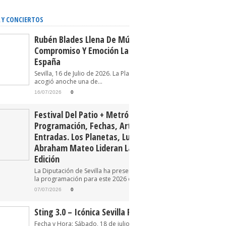
 Y CONCIERTOS
Rubén Blades Llena De Música,
Compromiso Y Emoción La Plaza De
España
Sevilla, 16 de Julio de 2026. La Plaza de España
acogió anoche una de...
16/07/2026
0
Festival Del Patio + Metrópolis 2026.
Programación, Fechas, Artistas Y
Entradas. Los Planetas, Luz Casal Y
Abraham Mateo Lideran La Tercera
Edición
La Diputación de Sevilla ha presentado oficialmente
la programación para este 2026 del Festival...
07/07/2026
0
Sting 3.0 – Icónica Sevilla Fest 2026
Fecha y Hora: Sábado, 18 de julio de 2026 22:30