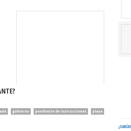
ANTE?
ada
gobierno
pendiente de instrucciones
playa
¿SABÍA