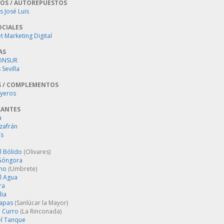
OS / AUTOREPUESTOS
 José Luis
OCIALES
 Marketing Digital
AS
ONSUR
Sevilla
S / COMPLEMENTOS
oyeros
RANTES
a
zafrán
´s
l Bólido
(Olivares)
Góngora
ino
(Umbrete)
l Agua
ra
lia
Tapas
(Sanlúcar la Mayor)
 Curro
(La Rinconada)
el Tanque