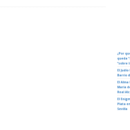
+
chas,
Calenda
s. Los
Eventos
l Y
Fechas 
ideran
Sting 3.0 – Icónica Sevilla
The Prodigy – Icónica
Fest 2026
Sevilla Fest 2026
¿Por qué
queda “
“sobre l
El Judío
Barrio 
El Alma
María de
Real Al
El Enigm
Plata en
Sevilla