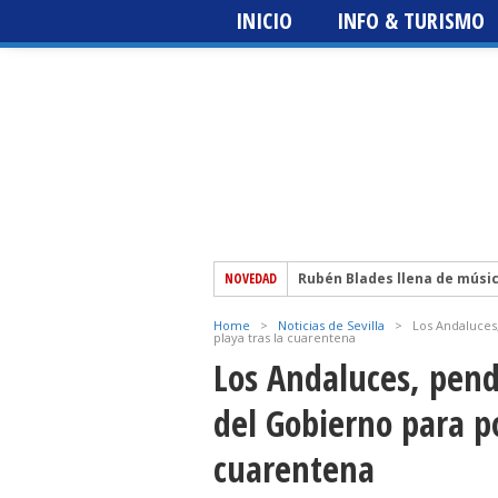
INICIO
INFO & TURISMO
NOVEDAD
Rubén Blades llena de músi
El escritor sevillano Martín 
Home
>
Noticias de Sevilla
>
Los Andaluces,
playa tras la cuarentena
Festival del Patio + Metrópo
edición
Los Andaluces, pend
Sting 3.0 – Icónica Sevilla Fe
del Gobierno para po
The Prodigy – Icónica Sevilla
cuarentena