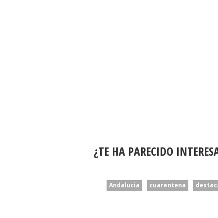
¿TE HA PARECIDO INTERES
Andalucia
cuarentena
destac