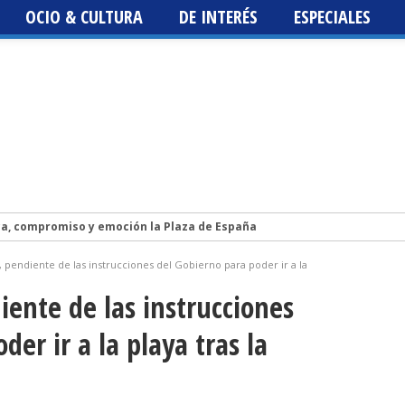
OCIO & CULTURA
DE INTERÉS
ESPECIALES
ca, compromiso y emoción la Plaza de España
Isidro Vázquez publica la novela LA HIJA DEL CIELO, un libro sobre la vi
 pendiente de las instrucciones del Gobierno para poder ir a la
lis 2026. Programación, fechas, artistas y entradas. Los Planetas, Luz
iente de las instrucciones
st 2026
der ir a la playa tras la
 Fest 2026