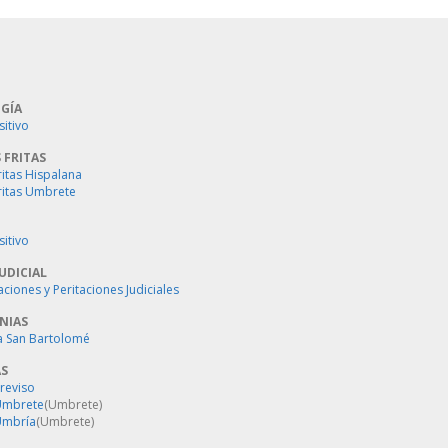
GÍA
sitivo
 FRITAS
ritas Hispalana
ritas Umbrete
sitivo
UDICIAL
aciones y Peritaciones Judiciales
NIAS
a San Bartolomé
AS
Treviso
 Umbrete
(Umbrete)
Umbría
(Umbrete)