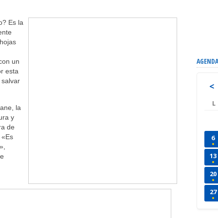
o? Es la
ente
 hojas
AGENDA
con un
r esta
 salvar
<
L
ane, la
ura y
ra de
. «Es
6
»,
13
de
20
27