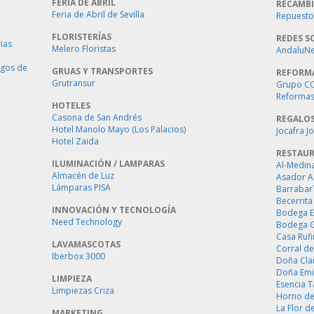
FERIA DE ABRIL
RECAMBI
Feria de Abril de Sevilla
Repuestos
FLORISTERÍAS
REDES S
ias
Melero Floristas
AndaluNet
ogos de
GRUAS Y TRANSPORTES
REFORM
Grutransur
Grupo C
Reformas 
HOTELES
Casona de San Andrés
REGALO
Hotel Manolo Mayo (Los Palacios)
Jocafra J
Hotel Zaida
RESTAU
ILUMINACIÓN / LAMPARAS
Al-Medin
Almacén de Luz
Asador A
Lámparas PISA
Barrabar
Becerrita
INNOVACIÓN Y TECNOLOGÍA
Bodega E
Need Technology
Bodega 
Casa Ruf
LAVAMASCOTAS
Corral de
Iberbox 3000
Doña Cla
Doña Emi
LIMPIEZA
Esencia 
Limpiezas Criza
Horno de
La Flor d
MARKETING