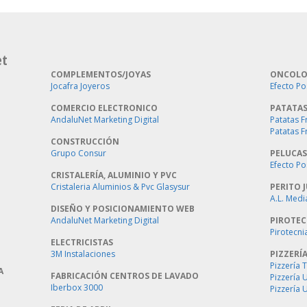
et
COMPLEMENTOS/JOYAS
ONCOLO
Jocafra Joyeros
Efecto Po
COMERCIO ELECTRONICO
PATATAS
AndaluNet Marketing Digital
Patatas F
Patatas F
CONSTRUCCIÓN
Grupo Consur
PELUCAS
Efecto Po
CRISTALERÍA, ALUMINIO Y PVC
Cristaleria Aluminios & Pvc Glasysur
PERITO J
A.L. Medi
DISEÑO Y POSICIONAMIENTO WEB
AndaluNet Marketing Digital
PIROTEC
Pirotecni
ELECTRICISTAS
3M Instalaciones
PIZZERÍ
Pizzería 
A
FABRICACIÓN CENTROS DE LAVADO
Pizzería
Iberbox 3000
Pizzería 