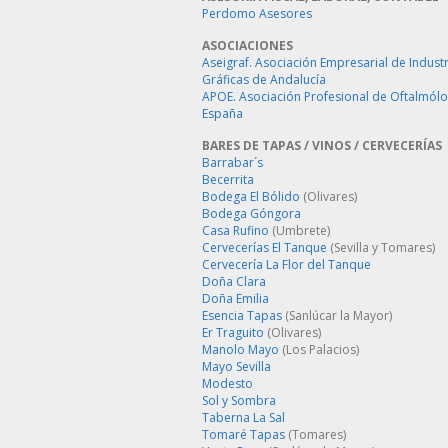
Perdomo Asesores
ASOCIACIONES
Aseigraf. Asociación Empresarial de Industr
Gráficas de Andalucía
APOE. Asociación Profesional de Oftalmól
España
BARES DE TAPAS / VINOS / CERVECERÍAS
Barrabar´s
Becerrita
Bodega El Bólido
(Olivares)
Bodega Góngora
Casa Rufino
(Umbrete)
Cervecerías El Tanque
(Sevilla y Tomares)
Cervecería La Flor del Tanque
Doña Clara
Doña Emilia
Esencia Tapas
(Sanlúcar la Mayor)
Er Traguito
(Olivares)
Manolo Mayo
(Los Palacios)
Mayo Sevilla
Modesto
Sol y Sombra
Taberna La Sal
Tomaré Tapas
(Tomares)