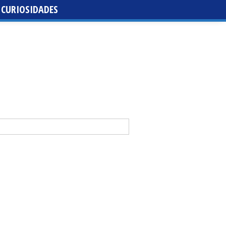
CURIOSIDADES
da de santa María de la Purísima de la Cruz
 Casal y Abraham Mateo lideran la tercera