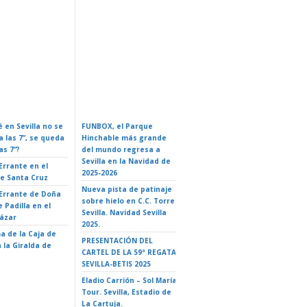
rio Oficial De
Conferencia: Naves
 En Sevilla 2026:
ZURICH MARATÓN DE
Espaciales: De La Ficción A
Y Guía Completa
SEVILLA – Sevilla 2026
La Realidad
 en Sevilla no se
FUNBOX, el Parque
I LOVE ROCK&ROLL –
a las 7”, se queda
Hinchable más grande
ROCK EN FAMILIA. El
as 7”?
del mundo regresa a
Teatro de Triana 2026
Sevilla en la Navidad de
 Errante en el
EL GATO CON BOTAS- El
2025-2026
de Santa Cruz
Teatro de Triana 2026
Nueva pista de patinaje
 Errante de Doña
LA ISLA DE MAUI. TRIBUTO
sobre hielo en C.C. Torre
 Padilla en el
A VAIANA – El Teatro de
Sevilla. Navidad Sevilla
cázar
Triana 2026
2025.
a de la Caja de
LA ISLA DE DOS CIELOS –
PRESENTACIÓN DEL
 la Giralda de
35 Ciclo «El Teatro y la
CARTEL DE LA 59ª REGATA
escuela» – Teatro
SEVILLA-BETIS 2025
Alameda – Sevilla
Eladio Carrión – Sol María
Tour. Sevilla, Estadio de
La Cartuja.