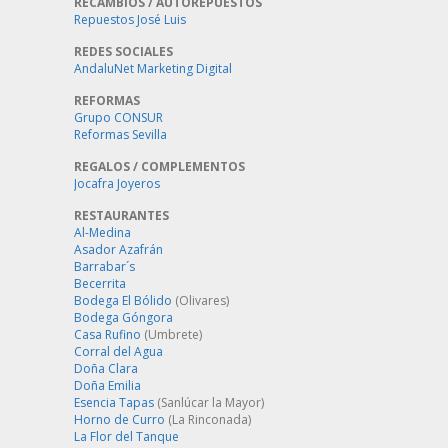
RECAMBIOS / AUTOREPUESTOS
Repuestos José Luis
REDES SOCIALES
AndaluNet Marketing Digital
REFORMAS
Grupo CONSUR
Reformas Sevilla
REGALOS / COMPLEMENTOS
Jocafra Joyeros
RESTAURANTES
Al-Medina
Asador Azafrán
Barrabar´s
Becerrita
Bodega El Bólido
(Olivares)
Bodega Góngora
Casa Rufino
(Umbrete)
Corral del Agua
Doña Clara
Doña Emilia
Esencia Tapas
(Sanlúcar la Mayor)
Horno de Curro
(La Rinconada)
La Flor del Tanque