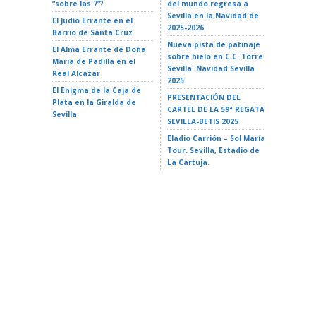
“sobre las 7”?
del mundo regresa a
Teatro d
Sevilla en la Navidad de
El Judío Errante en el
EL GATO
2025-2026
Barrio de Santa Cruz
Teatro d
Nueva pista de patinaje
El Alma Errante de Doña
LA ISLA 
sobre hielo en C.C. Torre
María de Padilla en el
A VAIANA
Sevilla. Navidad Sevilla
Real Alcázar
Triana 2
2025.
El Enigma de la Caja de
LA ISLA 
PRESENTACIÓN DEL
Plata en la Giralda de
35 Ciclo 
CARTEL DE LA 59ª REGATA
Sevilla
escuela»
SEVILLA-BETIS 2025
Alameda 
Eladio Carrión – Sol María
Tour. Sevilla, Estadio de
La Cartuja.