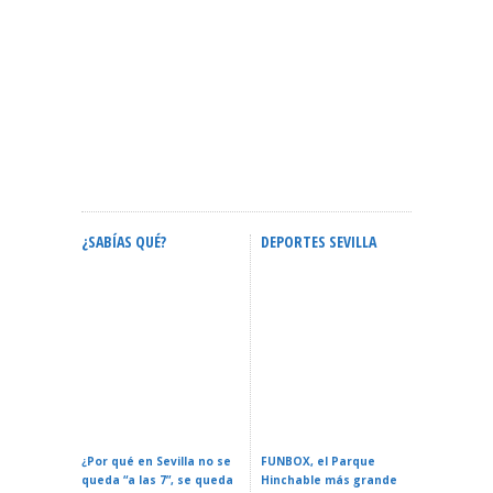
¿SABÍAS QUÉ?
DEPORTES SEVILLA
ACTIVID
Calendario Oficial De
Confere
Eventos En Sevilla 2026:
ZURICH MARATÓN DE
Espacial
Fechas Y Guía Completa
SEVILLA – Sevilla 2026
La Reali
¿Por qué en Sevilla no se
FUNBOX, el Parque
I LOVE 
queda “a las 7”, se queda
Hinchable más grande
ROCK EN 