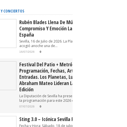
 Y CONCIERTOS
Rubén Blades Llena De Música,
Compromiso Y Emoción La Plaza De
España
Sevilla, 16 de Julio de 2026. La Plaza de España
acogió anoche una de...
16/07/2026
0
Festival Del Patio + Metrópolis 2026.
Programación, Fechas, Artistas Y
Entradas. Los Planetas, Luz Casal Y
Abraham Mateo Lideran La Tercera
Edición
La Diputación de Sevilla ha presentado oficialmente
la programación para este 2026 del Festival...
07/07/2026
0
Sting 3.0 – Icónica Sevilla Fest 2026
Fecha y Hora: Sábado, 18 de julio de 2026 22:30