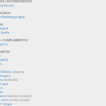
OS / AUTOREPUESTOS
 José Luis
OCIALES
 Marketing Digital
AS
ONSUR
Sevilla
S / COMPLEMENTOS
oyeros
RANTES
a
zafrán
´s
l Bólido
(Olivares)
Góngora
ino
(Umbrete)
l Agua
ra
lia
Tapas
(Sanlúcar la Mayor)
 Curro
(La Rinconada)
el Tanque