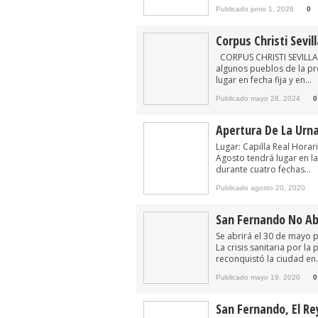
Publicado junio 1, 2026
0
Corpus Christi Sevil
CORPUS CHRISTI SEVILLA 20
algunos pueblos de la pro
lugar en fecha fija y en...
Publicado mayo 28, 2024
0
Apertura De La Urn
Lugar: Capilla Real Horari
Agosto tendrá lugar en la
durante cuatro fechas...
Publicado agosto 20, 2020
San Fernando No Ab
Se abrirá el 30 de mayo p
La crisis sanitaria por 
reconquistó la ciudad en.
Publicado mayo 19, 2020
0
San Fernando, El Rey