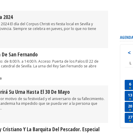
la 2024
24 El día del Corpus Christi es fiesta local en Sevilla y
vincia. Siempre se celebra en jueves, por lo que no tiene
AGENDA
<
a De San Fernando
o: de 8:00 h. a 14:00 h. Acceso: Puerta de los Palos El 22 de
L
 catedral de Sevilla. La urna del Rey San Fernando se abre
0
6
rirá Su Urna Hasta El 30 De Mayo
13
or motivo de su festividad y el aniversario de su fallecimiento.
la pandemia ha impedido que se pueda ver a la persona que
20
..
27
 Cristiano Y La Barquita Del Pescador. Especial