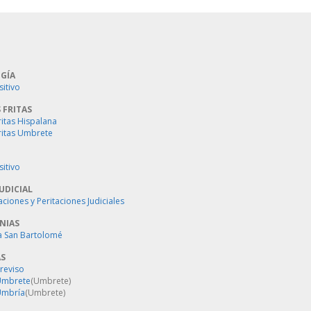
GÍA
sitivo
 FRITAS
ritas Hispalana
ritas Umbrete
sitivo
UDICIAL
aciones y Peritaciones Judiciales
NIAS
a San Bartolomé
AS
Treviso
 Umbrete
(Umbrete)
Umbría
(Umbrete)