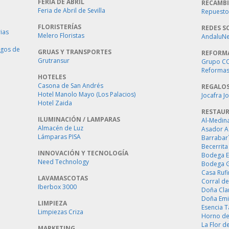
FERIA DE ABRIL
RECAMBI
Feria de Abril de Sevilla
Repuestos
FLORISTERÍAS
REDES S
ias
Melero Floristas
AndaluNet
ogos de
GRUAS Y TRANSPORTES
REFORM
Grutransur
Grupo C
Reformas 
HOTELES
Casona de San Andrés
REGALO
Hotel Manolo Mayo (Los Palacios)
Jocafra J
Hotel Zaida
RESTAU
ILUMINACIÓN / LAMPARAS
Al-Medin
Almacén de Luz
Asador A
Lámparas PISA
Barrabar
Becerrita
INNOVACIÓN Y TECNOLOGÍA
Bodega E
Need Technology
Bodega 
Casa Ruf
LAVAMASCOTAS
Corral de
Iberbox 3000
Doña Cla
Doña Emi
LIMPIEZA
Esencia 
Limpiezas Criza
Horno de
La Flor d
MARKETING