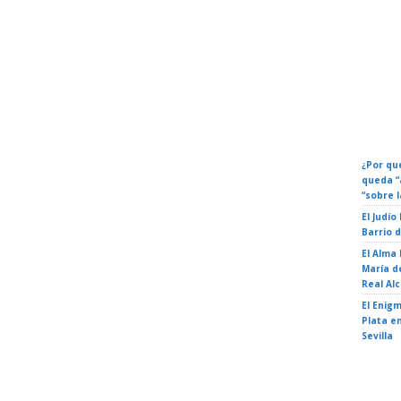
Calenda
Eventos
Fechas 
¿Por qué
queda “
“sobre l
El Judío
Barrio 
El Alma
María de
Real Al
El Enigm
Plata en
Sevilla