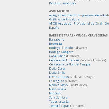
Perdomo Asesores
ASOCIACIONES
Aseigraf. Asociación Empresarial de Industr
Gráficas de Andalucía
APOE. Asociación Profesional de Oftalmól
España
BARES DE TAPAS / VINOS / CERVECERÍAS
Barrabar´s
Becerrita
Bodega El Bólido
(Olivares)
Bodega Góngora
Casa Rufino
(Umbrete)
Cervecerías El Tanque
(Sevilla y Tomares)
Cervecería La Flor del Tanque
Doña Clara
Doña Emilia
Esencia Tapas
(Sanlúcar la Mayor)
Er Traguito
(Olivares)
Manolo Mayo
(Los Palacios)
Mayo Sevilla
Modesto
Sol y Sombra
Taberna La Sal
Tomaré Tapas
(Tomares)