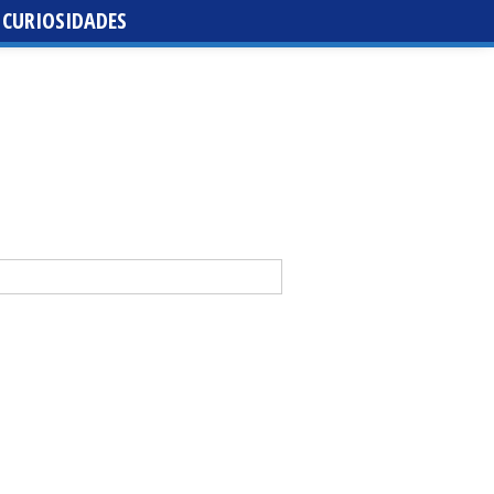
CURIOSIDADES
da de santa María de la Purísima de la Cruz
 Casal y Abraham Mateo lideran la tercera