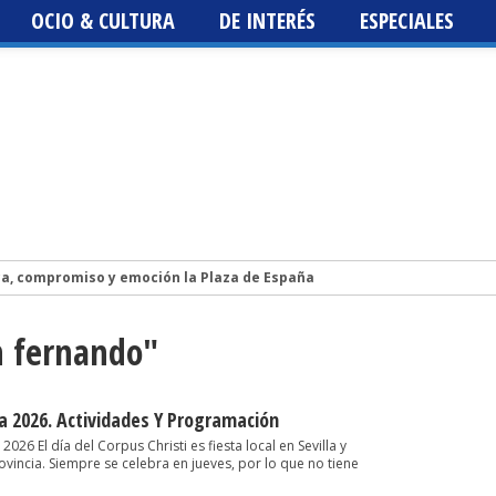
OCIO & CULTURA
DE INTERÉS
ESPECIALES
ca, compromiso y emoción la Plaza de España
Isidro Vázquez publica la novela LA HIJA DEL CIELO, un libro sobre la vi
n fernando"
lis 2026. Programación, fechas, artistas y entradas. Los Planetas, Luz
st 2026
 Fest 2026
la 2026. Actividades Y Programación
26 El día del Corpus Christi es fiesta local en Sevilla y
vincia. Siempre se celebra en jueves, por lo que no tiene