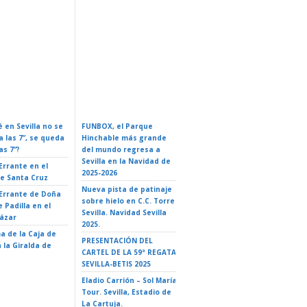
rio Oficial De
Conferencia: Naves
 En Sevilla 2026:
ZURICH MARATÓN DE
Espaciales: De La Ficción A
Y Guía Completa
SEVILLA – Sevilla 2026
La Realidad
 en Sevilla no se
FUNBOX, el Parque
I LOVE ROCK&ROLL –
a las 7”, se queda
Hinchable más grande
ROCK EN FAMILIA. El
as 7”?
del mundo regresa a
Teatro de Triana 2026
Sevilla en la Navidad de
 Errante en el
EL GATO CON BOTAS- El
2025-2026
de Santa Cruz
Teatro de Triana 2026
Nueva pista de patinaje
 Errante de Doña
LA ISLA DE MAUI. TRIBUTO
sobre hielo en C.C. Torre
 Padilla en el
A VAIANA – El Teatro de
Sevilla. Navidad Sevilla
cázar
Triana 2026
2025.
a de la Caja de
LA ISLA DE DOS CIELOS –
PRESENTACIÓN DEL
 la Giralda de
35 Ciclo «El Teatro y la
CARTEL DE LA 59ª REGATA
escuela» – Teatro
SEVILLA-BETIS 2025
Alameda – Sevilla
Eladio Carrión – Sol María
Tour. Sevilla, Estadio de
La Cartuja.