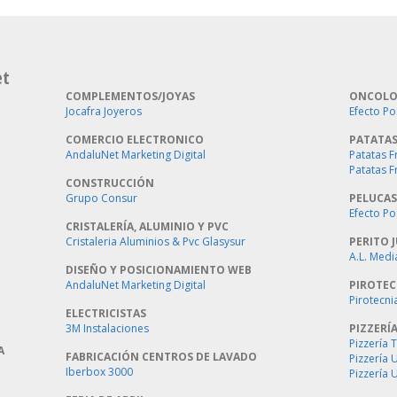
et
COMPLEMENTOS/JOYAS
ONCOLO
Jocafra Joyeros
Efecto Po
COMERCIO ELECTRONICO
PATATAS
AndaluNet Marketing Digital
Patatas F
Patatas F
CONSTRUCCIÓN
Grupo Consur
PELUCAS
Efecto Po
CRISTALERÍA, ALUMINIO Y PVC
Cristaleria Aluminios & Pvc Glasysur
PERITO J
A.L. Medi
DISEÑO Y POSICIONAMIENTO WEB
AndaluNet Marketing Digital
PIROTEC
Pirotecni
ELECTRICISTAS
3M Instalaciones
PIZZERÍ
Pizzería 
A
FABRICACIÓN CENTROS DE LAVADO
Pizzería
Iberbox 3000
Pizzería 