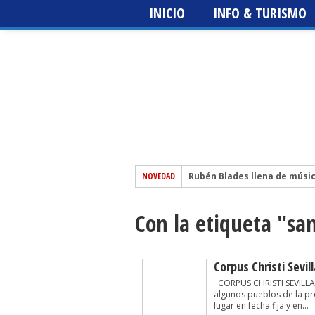
INICIO
INFO & TURISMO
NOVEDAD
Rubén Blades llena de músi
El escritor sevillano Martín 
Con la etiqueta "sa
Festival del Patio + Metrópo
edición
Sting 3.0 – Icónica Sevilla Fe
The Prodigy – Icónica Sevilla
Corpus Christi Sevil
CORPUS CHRISTI SEVILLA 20
algunos pueblos de la pro
lugar en fecha fija y en...