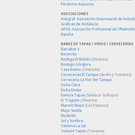
Perdomo Asesores
ASOCIACIONES
Aseigraf. Asociación Empresarial de Industr
Gráficas de Andalucía
APOE. Asociación Profesional de Oftalmól
España
BARES DE TAPAS / VINOS / CERVECERÍAS
Barrabar´s
Becerrita
Bodega El Bólido
(Olivares)
Bodega Góngora
Casa Rufino
(Umbrete)
Cervecerías El Tanque
(Sevilla y Tomares)
Cervecería La Flor del Tanque
Doña Clara
Doña Emilia
Esencia Tapas
(Sanlúcar la Mayor)
Er Traguito
(Olivares)
Manolo Mayo
(Los Palacios)
Mayo Sevilla
Modesto
Sol y Sombra
Taberna La Sal
Tomaré Tapas
(Tomares)