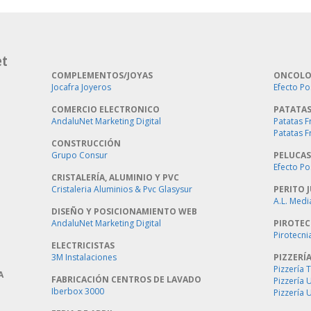
et
COMPLEMENTOS/JOYAS
ONCOLO
Jocafra Joyeros
Efecto Po
COMERCIO ELECTRONICO
PATATAS
AndaluNet Marketing Digital
Patatas F
Patatas F
CONSTRUCCIÓN
Grupo Consur
PELUCAS
Efecto Po
CRISTALERÍA, ALUMINIO Y PVC
Cristaleria Aluminios & Pvc Glasysur
PERITO J
A.L. Medi
DISEÑO Y POSICIONAMIENTO WEB
AndaluNet Marketing Digital
PIROTEC
Pirotecni
ELECTRICISTAS
3M Instalaciones
PIZZERÍ
Pizzería 
A
FABRICACIÓN CENTROS DE LAVADO
Pizzería
Iberbox 3000
Pizzería 