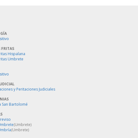
GÍA
sitivo
 FRITAS
ritas Hispalana
ritas Umbrete
sitivo
UDICIAL
aciones y Peritaciones Judiciales
NIAS
a San Bartolomé
AS
Treviso
 Umbrete
(Umbrete)
Umbría
(Umbrete)