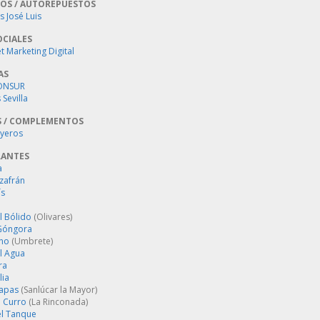
OS / AUTOREPUESTOS
 José Luis
OCIALES
 Marketing Digital
AS
ONSUR
Sevilla
S / COMPLEMENTOS
oyeros
RANTES
a
zafrán
´s
l Bólido
(Olivares)
Góngora
ino
(Umbrete)
l Agua
ra
lia
Tapas
(Sanlúcar la Mayor)
 Curro
(La Rinconada)
el Tanque