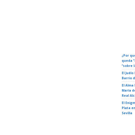
Calenda
Eventos
Fechas 
¿Por qué
queda “
“sobre l
El Judío
Barrio 
El Alma
María de
Real Al
El Enigm
Plata en
Sevilla