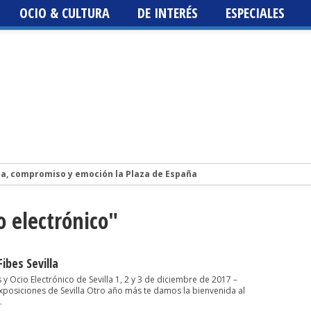
OCIO & CULTURA
DE INTERÉS
ESPECIALES
ca, compromiso y emoción la Plaza de España
Isidro Vázquez publica la novela LA HIJA DEL CIELO, un libro sobre la vi
o electrónico"
lis 2026. Programación, fechas, artistas y entradas. Los Planetas, Luz
st 2026
 Fest 2026
ibes Sevilla
s y Ocio Electrónico de Sevilla 1, 2 y 3 de diciembre de 2017 –
xposiciones de Sevilla Otro año más te damos la bienvenida al
.