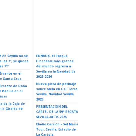
rio Oficial De
Conferencia: Naves
 En Sevilla 2026:
ZURICH MARATÓN DE
Espaciales: De La Ficción A
Y Guía Completa
SEVILLA – Sevilla 2026
La Realidad
 en Sevilla no se
FUNBOX, el Parque
I LOVE ROCK&ROLL –
a las 7”, se queda
Hinchable más grande
ROCK EN FAMILIA. El
as 7”?
del mundo regresa a
Teatro de Triana 2026
Sevilla en la Navidad de
 Errante en el
EL GATO CON BOTAS- El
2025-2026
de Santa Cruz
Teatro de Triana 2026
Nueva pista de patinaje
 Errante de Doña
LA ISLA DE MAUI. TRIBUTO
sobre hielo en C.C. Torre
 Padilla en el
A VAIANA – El Teatro de
Sevilla. Navidad Sevilla
cázar
Triana 2026
2025.
a de la Caja de
LA ISLA DE DOS CIELOS –
PRESENTACIÓN DEL
 la Giralda de
35 Ciclo «El Teatro y la
CARTEL DE LA 59ª REGATA
escuela» – Teatro
SEVILLA-BETIS 2025
Alameda – Sevilla
Eladio Carrión – Sol María
Tour. Sevilla, Estadio de
La Cartuja.