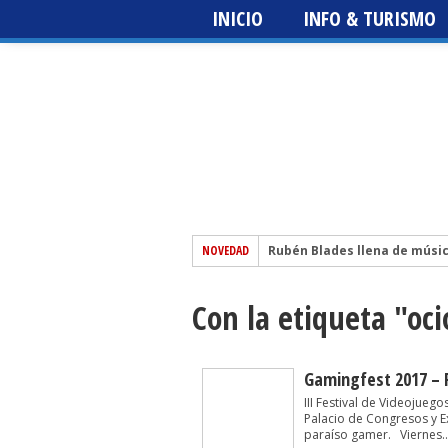
INICIO
INFO & TURISMO
NOVEDAD
Rubén Blades llena de músi
El escritor sevillano Martín 
Con la etiqueta "oci
Festival del Patio + Metrópo
edición
Sting 3.0 – Icónica Sevilla Fe
The Prodigy – Icónica Sevilla
Gamingfest 2017 – F
III Festival de Videojuego
Palacio de Congresos y E
paraíso gamer. Viernes..