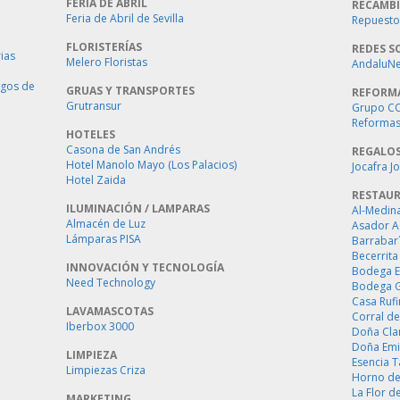
FERIA DE ABRIL
RECAMBI
Feria de Abril de Sevilla
Repuestos
FLORISTERÍAS
REDES S
ias
Melero Floristas
AndaluNet
ogos de
GRUAS Y TRANSPORTES
REFORM
Grutransur
Grupo C
Reformas 
HOTELES
Casona de San Andrés
REGALO
Hotel Manolo Mayo (Los Palacios)
Jocafra J
Hotel Zaida
RESTAU
ILUMINACIÓN / LAMPARAS
Al-Medin
Almacén de Luz
Asador A
Lámparas PISA
Barrabar
Becerrita
INNOVACIÓN Y TECNOLOGÍA
Bodega E
Need Technology
Bodega 
Casa Ruf
LAVAMASCOTAS
Corral de
Iberbox 3000
Doña Cla
Doña Emi
LIMPIEZA
Esencia 
Limpiezas Criza
Horno de
La Flor d
MARKETING