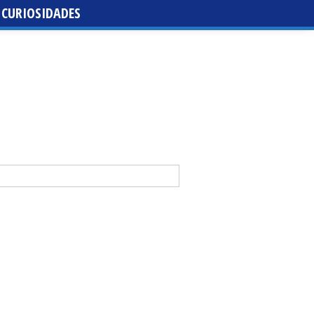
CURIOSIDADES
da de santa María de la Purísima de la Cruz
 Casal y Abraham Mateo lideran la tercera