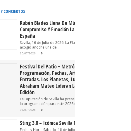
 Y CONCIERTOS
Rubén Blades Llena De Música,
Compromiso Y Emoción La Plaza De
España
Sevilla, 16 de Julio de 2026. La Plaza de España
acogió anoche una de...
16/07/2026
0
Festival Del Patio + Metrópolis 2026.
Programación, Fechas, Artistas Y
Entradas. Los Planetas, Luz Casal Y
Abraham Mateo Lideran La Tercera
Edición
La Diputación de Sevilla ha presentado oficialmente
la programación para este 2026 del Festival...
07/07/2026
0
Sting 3.0 – Icónica Sevilla Fest 2026
Fecha y Hora: Sábado, 18 de julio de 2026 22:30