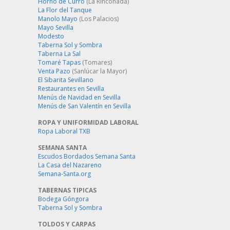
Horno de Curro
(La Rinconada)
La Flor del Tanque
Manolo Mayo
(Los Palacios)
Mayo Sevilla
Modesto
Taberna Sol y Sombra
Taberna La Sal
Tomaré Tapas
(Tomares)
Venta Pazo
(Sanlúcar la Mayor)
El Sibarita Sevillano
Restaurantes en Sevilla
Menús de Navidad en Sevilla
Menús de San Valentín en Sevilla
ROPA Y UNIFORMIDAD LABORAL
Ropa Laboral TXB
SEMANA SANTA
Escudos Bordados Semana Santa
La Casa del Nazareno
Semana-Santa.org
TABERNAS TIPICAS
Bodega Góngora
Taberna Sol y Sombra
TOLDOS Y CARPAS