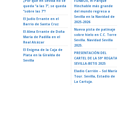
¿Por qué en Sevilla no se
FUNBOX, el Parque
I LOVE 
queda “a las 7”, se queda
Hinchable más grande
ROCK EN 
“sobre las 7”?
del mundo regresa a
Teatro d
Sevilla en la Navidad de
El Judío Errante en el
EL GATO
2025-2026
Barrio de Santa Cruz
Teatro d
Nueva pista de patinaje
El Alma Errante de Doña
LA ISLA 
sobre hielo en C.C. Torre
María de Padilla en el
A VAIANA
Sevilla. Navidad Sevilla
Real Alcázar
Triana 2
2025.
El Enigma de la Caja de
LA ISLA 
PRESENTACIÓN DEL
Plata en la Giralda de
35 Ciclo 
CARTEL DE LA 59ª REGATA
Sevilla
escuela»
SEVILLA-BETIS 2025
Alameda 
Eladio Carrión – Sol María
Tour. Sevilla, Estadio de
La Cartuja.