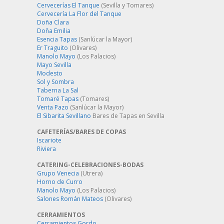
Cervecerías El Tanque
(Sevilla y Tomares)
Cervecería La Flor del Tanque
Doña Clara
Doña Emilia
Esencia Tapas
(Sanlúcar la Mayor)
Er Traguito
(Olivares)
Manolo Mayo
(Los Palacios)
Mayo Sevilla
Modesto
Sol y Sombra
Taberna La Sal
Tomaré Tapas
(Tomares)
Venta Pazo
(Sanlúcar la Mayor)
El Sibarita Sevillano
Bares de Tapas en Sevilla
CAFETERÍAS/BARES DE COPAS
Iscariote
Riviera
CATERING-CELEBRACIONES-BODAS
Grupo Venecia
(Utrera)
Horno de Curro
Manolo Mayo
(Los Palacios)
Salones Román Mateos
(Olivares)
CERRAMIENTOS
Cerramientos Gordo