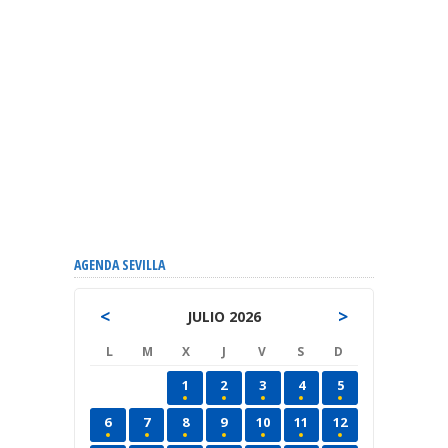
AGENDA SEVILLA
<
>
JULIO 2026
L
M
X
J
V
S
D
1
2
3
4
5
6
7
8
9
10
11
12