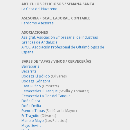
ARTICULOS RELIGIOSOS / SEMANA SANTA
La Casa del Nazareno
ASESORIA FISCAL, LABORAL, CONTABLE
Perdomo Asesores
ASOCIACIONES
Aseigraf. Asociación Empresarial de Industrias
Gráficas de Andalucía
APOE. Asociación Profesional de Oftalmólogos de
España
BARES DE TAPAS / VINOS / CERVECERÍAS
Barrabar´s
Becerrita
Bodega El Bólido
(Olivares)
Bodega Góngora
Casa Rufino
(Umbrete)
Cervecerías El Tanque
(Sevilla y Tomares)
Cervecería La Flor del Tanque
Doña Clara
Doña Emilia
Esencia Tapas
(Sanlúcar la Mayor)
Er Traguito
(Olivares)
Manolo Mayo
(Los Palacios)
Mayo Sevilla