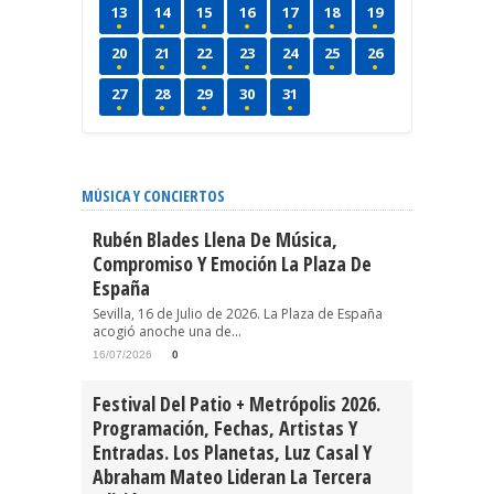
13
14
15
16
17
18
19
20
21
22
23
24
25
26
27
28
29
30
31
MÚSICA Y CONCIERTOS
Rubén Blades Llena De Música,
Compromiso Y Emoción La Plaza De
España
Sevilla, 16 de Julio de 2026. La Plaza de España
acogió anoche una de...
16/07/2026
0
Festival Del Patio + Metrópolis 2026.
Programación, Fechas, Artistas Y
Entradas. Los Planetas, Luz Casal Y
Abraham Mateo Lideran La Tercera