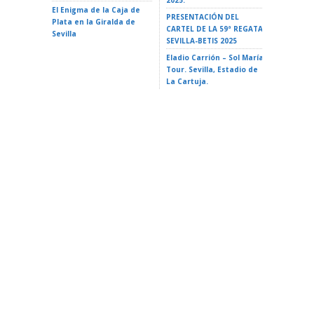
2025.
El Enigma de la Caja de
LA ISLA 
PRESENTACIÓN DEL
Plata en la Giralda de
35 Ciclo 
CARTEL DE LA 59ª REGATA
Sevilla
escuela»
SEVILLA-BETIS 2025
Alameda 
Eladio Carrión – Sol María
Tour. Sevilla, Estadio de
La Cartuja.