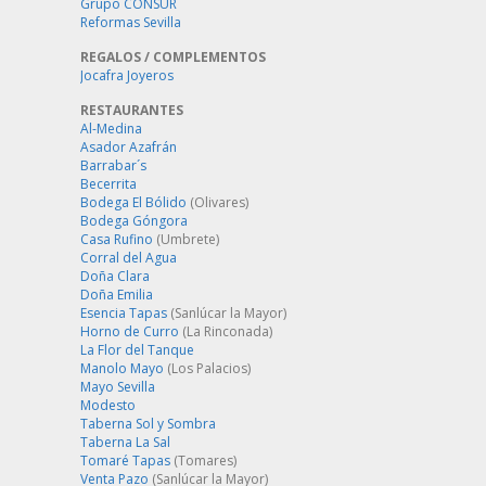
Grupo CONSUR
Reformas Sevilla
REGALOS / COMPLEMENTOS
Jocafra Joyeros
RESTAURANTES
Al-Medina
Asador Azafrán
Barrabar´s
Becerrita
Bodega El Bólido
(Olivares)
Bodega Góngora
Casa Rufino
(Umbrete)
Corral del Agua
Doña Clara
Doña Emilia
Esencia Tapas
(Sanlúcar la Mayor)
Horno de Curro
(La Rinconada)
La Flor del Tanque
Manolo Mayo
(Los Palacios)
Mayo Sevilla
Modesto
Taberna Sol y Sombra
Taberna La Sal
Tomaré Tapas
(Tomares)
Venta Pazo
(Sanlúcar la Mayor)