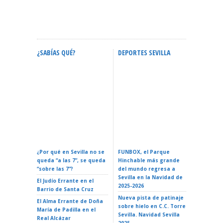
¿SABÍAS QUÉ?
DEPORTES SEVILLA
ACTIVID
Calendario Oficial De
Confere
Eventos En Sevilla 2026:
ZURICH MARATÓN DE
Espacial
Fechas Y Guía Completa
SEVILLA – Sevilla 2026
La Reali
¿Por qué en Sevilla no se
FUNBOX, el Parque
I LOVE 
queda “a las 7”, se queda
Hinchable más grande
ROCK EN 
“sobre las 7”?
del mundo regresa a
Teatro d
Sevilla en la Navidad de
El Judío Errante en el
EL GATO
2025-2026
Barrio de Santa Cruz
Teatro d
Nueva pista de patinaje
El Alma Errante de Doña
LA ISLA 
sobre hielo en C.C. Torre
María de Padilla en el
A VAIANA
Sevilla. Navidad Sevilla
Real Alcázar
Triana 2