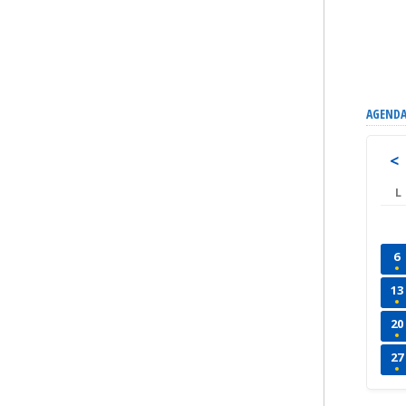
AGENDA
<
L
6
13
20
27