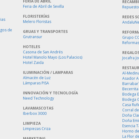
FERIA DE ABRIL
RECAMBI
Feria de Abril de Sevilla
Repuestos
FLORISTERÍAS
REDES S
ias
Melero Floristas
AndaluNet
ogos de
GRUAS Y TRANSPORTES
REFORM
Grutransur
Grupo C
Reformas 
HOTELES
Casona de San Andrés
REGALO
Hotel Manolo Mayo (Los Palacios)
Jocafra J
Hotel Zaida
RESTAU
ILUMINACIÓN / LAMPARAS
Al-Medin
Almacén de Luz
Asador A
Lámparas PISA
Barrabar
Becerrita
INNOVACIÓN Y TECNOLOGÍA
Bodega E
Need Technology
Bodega 
Casa Ruf
LAVAMASCOTAS
Corral de
Iberbox 3000
Doña Cla
Doña Emi
LIMPIEZA
Esencia 
Limpiezas Criza
Horno de
La Flor d
MARKETING