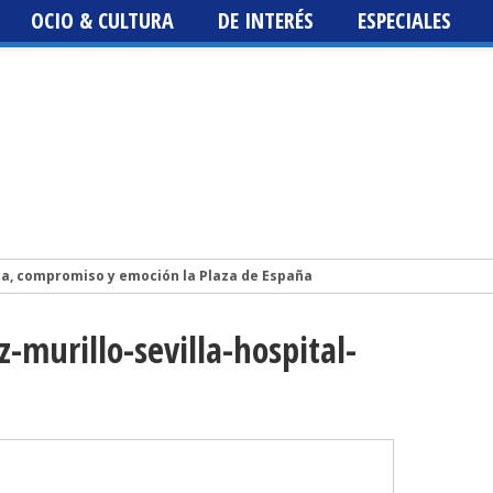
OCIO & CULTURA
DE INTERÉS
ESPECIALES
ca, compromiso y emoción la Plaza de España
Isidro Vázquez publica la novela LA HIJA DEL CIELO, un libro sobre la vi
-murillo-sevilla-hospital-
lis 2026. Programación, fechas, artistas y entradas. Los Planetas, Luz
st 2026
 Fest 2026