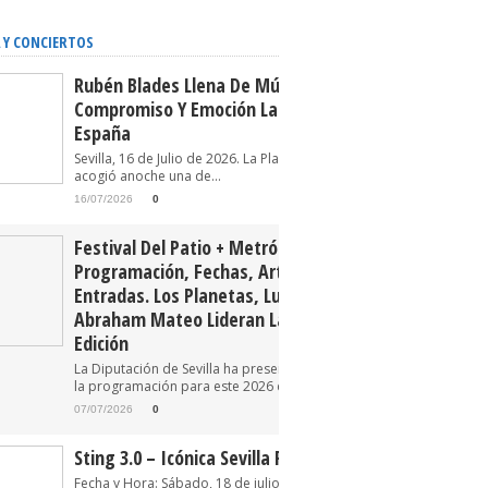
 Y CONCIERTOS
Rubén Blades Llena De Música,
Compromiso Y Emoción La Plaza De
España
Sevilla, 16 de Julio de 2026. La Plaza de España
acogió anoche una de...
16/07/2026
0
Festival Del Patio + Metrópolis 2026.
Programación, Fechas, Artistas Y
Entradas. Los Planetas, Luz Casal Y
Abraham Mateo Lideran La Tercera
Edición
La Diputación de Sevilla ha presentado oficialmente
la programación para este 2026 del Festival...
07/07/2026
0
Sting 3.0 – Icónica Sevilla Fest 2026
Fecha y Hora: Sábado, 18 de julio de 2026 22:30