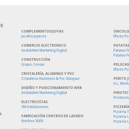
et
COMPLEMENTOS/JOYAS
ONCOLO
Jocafra Joyeros
Efecto Po
COMERCIO ELECTRONICO
PATATAS
AndaluNet Marketing Digital
Patatas F
Patatas F
CONSTRUCCIÓN
Grupo Consur
PELUCAS
Efecto Po
CRISTALERÍA, ALUMINIO Y PVC
Cristaleria Aluminios & Pvc Glasysur
PERITO J
A.L. Medi
DISEÑO Y POSICIONAMIENTO WEB
AndaluNet Marketing Digital
PIROTEC
Pirotecni
ELECTRICISTAS
3M Instalaciones
PIZZERÍ
Pizzería 
A
FABRICACIÓN CENTROS DE LAVADO
Pizzería
Iberbox 3000
Pizzería 