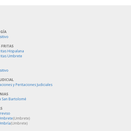
GÍA
sitivo
 FRITAS
ritas Hispalana
ritas Umbrete
sitivo
UDICIAL
aciones y Peritaciones Judiciales
NIAS
a San Bartolomé
AS
Treviso
 Umbrete
(Umbrete)
Umbría
(Umbrete)