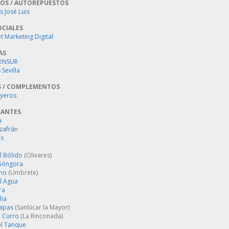
OS / AUTOREPUESTOS
 José Luis
OCIALES
 Marketing Digital
AS
ONSUR
Sevilla
S / COMPLEMENTOS
oyeros
RANTES
a
zafrán
´s
l Bólido
(Olivares)
Góngora
ino
(Umbrete)
l Agua
ra
lia
Tapas
(Sanlúcar la Mayor)
 Curro
(La Rinconada)
el Tanque