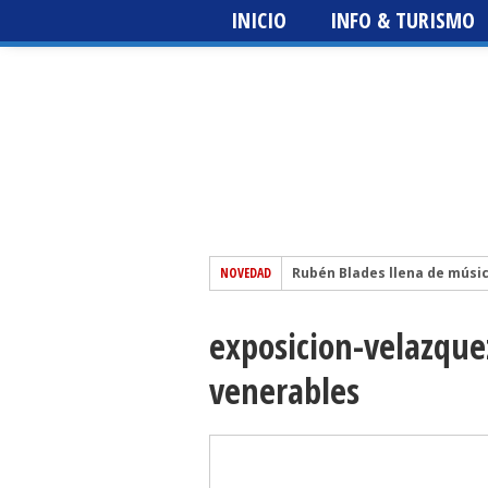
INICIO
INFO & TURISMO
NOVEDAD
Rubén Blades llena de músi
El escritor sevillano Martín 
exposicion-velazquez
Festival del Patio + Metrópo
edición
Sting 3.0 – Icónica Sevilla Fe
venerables
The Prodigy – Icónica Sevilla