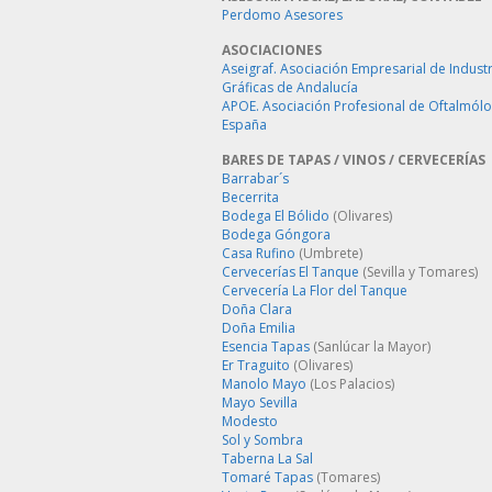
Perdomo Asesores
ASOCIACIONES
Aseigraf. Asociación Empresarial de Industr
Gráficas de Andalucía
APOE. Asociación Profesional de Oftalmól
España
BARES DE TAPAS / VINOS / CERVECERÍAS
Barrabar´s
Becerrita
Bodega El Bólido
(Olivares)
Bodega Góngora
Casa Rufino
(Umbrete)
Cervecerías El Tanque
(Sevilla y Tomares)
Cervecería La Flor del Tanque
Doña Clara
Doña Emilia
Esencia Tapas
(Sanlúcar la Mayor)
Er Traguito
(Olivares)
Manolo Mayo
(Los Palacios)
Mayo Sevilla
Modesto
Sol y Sombra
Taberna La Sal
Tomaré Tapas
(Tomares)