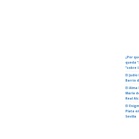
Calenda
Eventos
Fechas 
¿Por qué
queda “
“sobre l
El Judío
Barrio 
El Alma
María de
Real Al
El Enigm
Plata en
Sevilla