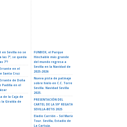
rio Oficial De
Conferencia: Naves
 En Sevilla 2026:
ZURICH MARATÓN DE
Espaciales: De La Ficción A
Y Guía Completa
SEVILLA – Sevilla 2026
La Realidad
 en Sevilla no se
FUNBOX, el Parque
I LOVE ROCK&ROLL –
a las 7”, se queda
Hinchable más grande
ROCK EN FAMILIA. El
as 7”?
del mundo regresa a
Teatro de Triana 2026
Sevilla en la Navidad de
 Errante en el
EL GATO CON BOTAS- El
2025-2026
de Santa Cruz
Teatro de Triana 2026
Nueva pista de patinaje
 Errante de Doña
LA ISLA DE MAUI. TRIBUTO
sobre hielo en C.C. Torre
 Padilla en el
A VAIANA – El Teatro de
Sevilla. Navidad Sevilla
cázar
Triana 2026
2025.
a de la Caja de
LA ISLA DE DOS CIELOS –
PRESENTACIÓN DEL
 la Giralda de
35 Ciclo «El Teatro y la
CARTEL DE LA 59ª REGATA
escuela» – Teatro
SEVILLA-BETIS 2025
Alameda – Sevilla
Eladio Carrión – Sol María
Tour. Sevilla, Estadio de
La Cartuja.