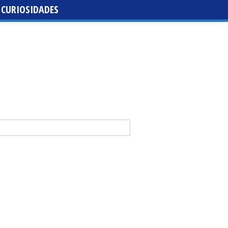
CURIOSIDADES
da de santa María de la Purísima de la Cruz
 Casal y Abraham Mateo lideran la tercera