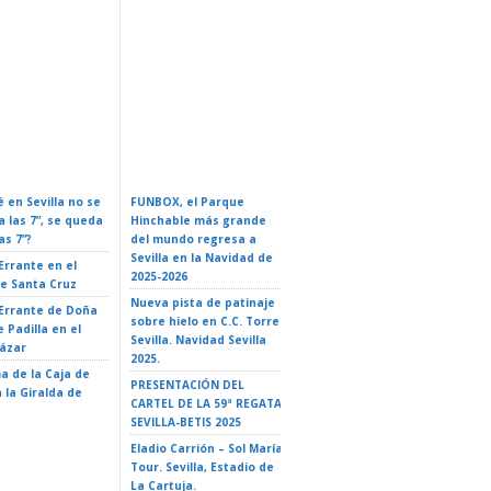
rio Oficial De
Conferencia: Naves
 En Sevilla 2026:
ZURICH MARATÓN DE
Espaciales: De La Ficción A
Y Guía Completa
SEVILLA – Sevilla 2026
La Realidad
 en Sevilla no se
FUNBOX, el Parque
I LOVE ROCK&ROLL –
a las 7”, se queda
Hinchable más grande
ROCK EN FAMILIA. El
as 7”?
del mundo regresa a
Teatro de Triana 2026
Sevilla en la Navidad de
 Errante en el
EL GATO CON BOTAS- El
2025-2026
de Santa Cruz
Teatro de Triana 2026
Nueva pista de patinaje
 Errante de Doña
LA ISLA DE MAUI. TRIBUTO
sobre hielo en C.C. Torre
 Padilla en el
A VAIANA – El Teatro de
Sevilla. Navidad Sevilla
cázar
Triana 2026
2025.
a de la Caja de
LA ISLA DE DOS CIELOS –
PRESENTACIÓN DEL
 la Giralda de
35 Ciclo «El Teatro y la
CARTEL DE LA 59ª REGATA
escuela» – Teatro
SEVILLA-BETIS 2025
Alameda – Sevilla
Eladio Carrión – Sol María
Tour. Sevilla, Estadio de
La Cartuja.