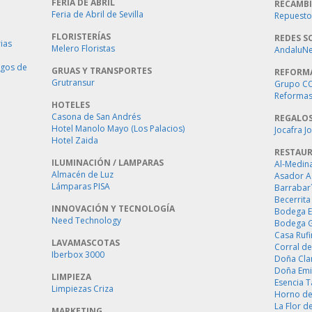
FERIA DE ABRIL
RECAMBI
Feria de Abril de Sevilla
Repuestos
FLORISTERÍAS
REDES S
ias
Melero Floristas
AndaluNet
ogos de
GRUAS Y TRANSPORTES
REFORM
Grutransur
Grupo C
Reformas 
HOTELES
Casona de San Andrés
REGALO
Hotel Manolo Mayo (Los Palacios)
Jocafra J
Hotel Zaida
RESTAU
ILUMINACIÓN / LAMPARAS
Al-Medin
Almacén de Luz
Asador A
Lámparas PISA
Barrabar
Becerrita
INNOVACIÓN Y TECNOLOGÍA
Bodega E
Need Technology
Bodega 
Casa Ruf
LAVAMASCOTAS
Corral de
Iberbox 3000
Doña Cla
Doña Emi
LIMPIEZA
Esencia 
Limpiezas Criza
Horno de
La Flor d
MARKETING