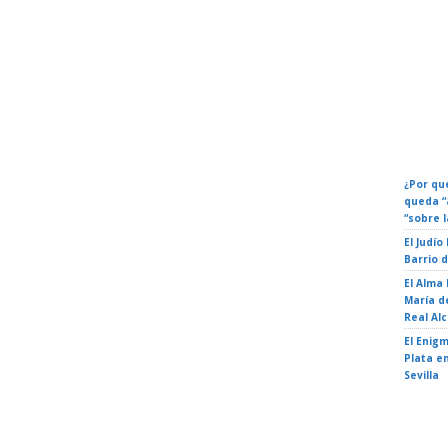
Calenda
Eventos
Fechas 
¿Por qué
queda “
“sobre l
El Judío
Barrio 
El Alma
María de
Real Al
El Enigm
Plata en
Sevilla