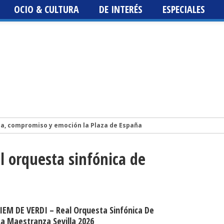
OCIO & CULTURA
DE INTERÉS
ESPECIALES
ca, compromiso y emoción la Plaza de España
Isidro Vázquez publica la novela LA HIJA DEL CIELO, un libro sobre la vi
l orquesta sinfónica de
lis 2026. Programación, fechas, artistas y entradas. Los Planetas, Luz
st 2026
 Fest 2026
EM DE VERDI – Real Orquesta Sinfónica De
 La Maestranza Sevilla 2026