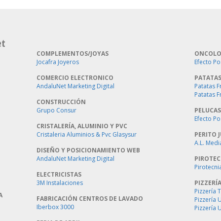
et
COMPLEMENTOS/JOYAS
ONCOLO
Jocafra Joyeros
Efecto Po
COMERCIO ELECTRONICO
PATATAS
AndaluNet Marketing Digital
Patatas F
Patatas F
CONSTRUCCIÓN
Grupo Consur
PELUCAS
Efecto Po
CRISTALERÍA, ALUMINIO Y PVC
Cristaleria Aluminios & Pvc Glasysur
PERITO J
A.L. Medi
DISEÑO Y POSICIONAMIENTO WEB
AndaluNet Marketing Digital
PIROTEC
Pirotecni
ELECTRICISTAS
3M Instalaciones
PIZZERÍ
Pizzería 
A
FABRICACIÓN CENTROS DE LAVADO
Pizzería
Iberbox 3000
Pizzería 