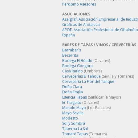
Perdomo Asesores
ASOCIACIONES
Aseigraf. Asociación Empresarial de Industr
Gráficas de Andalucía
APOE. Asociación Profesional de Oftalmól
España
BARES DE TAPAS / VINOS / CERVECERÍAS
Barrabar´s
Becerrita
Bodega El Bólido
(Olivares)
Bodega Góngora
Casa Rufino
(Umbrete)
Cervecerías El Tanque
(Sevilla y Tomares)
Cervecería La Flor del Tanque
Doña Clara
Doña Emilia
Esencia Tapas
(Sanlúcar la Mayor)
Er Traguito
(Olivares)
Manolo Mayo
(Los Palacios)
Mayo Sevilla
Modesto
Sol y Sombra
Taberna La Sal
Tomaré Tapas
(Tomares)