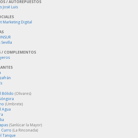
OS / AUTOREPUESTOS
 José Luis
OCIALES
 Marketing Digital
AS
ONSUR
Sevilla
S / COMPLEMENTOS
oyeros
RANTES
a
zafrán
´s
l Bólido
(Olivares)
Góngora
ino
(Umbrete)
l Agua
ra
lia
Tapas
(Sanlúcar la Mayor)
 Curro
(La Rinconada)
el Tanque