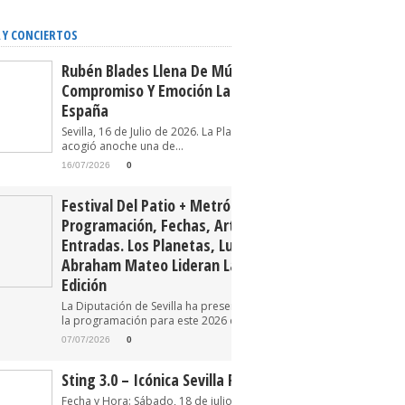
 Y CONCIERTOS
Rubén Blades Llena De Música,
Compromiso Y Emoción La Plaza De
España
Sevilla, 16 de Julio de 2026. La Plaza de España
acogió anoche una de...
16/07/2026
0
Festival Del Patio + Metrópolis 2026.
Programación, Fechas, Artistas Y
Entradas. Los Planetas, Luz Casal Y
Abraham Mateo Lideran La Tercera
Edición
La Diputación de Sevilla ha presentado oficialmente
la programación para este 2026 del Festival...
07/07/2026
0
Sting 3.0 – Icónica Sevilla Fest 2026
Fecha y Hora: Sábado, 18 de julio de 2026 22:30