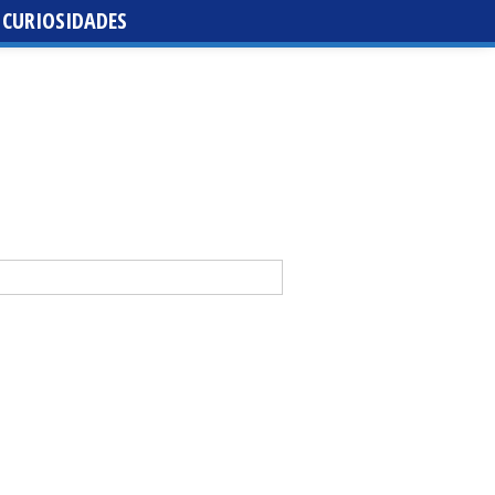
CURIOSIDADES
da de santa María de la Purísima de la Cruz
 Casal y Abraham Mateo lideran la tercera