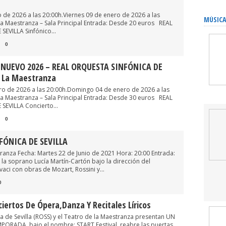
o de 2026 a las 20:00h.Viernes 09 de enero de 2026 a las
MÚSICA
 la Maestranza – Sala Principal Entrada: Desde 20 euros REAL
EVILLA Sinfónico...
0
NUEVO 2026 – REAL ORQUESTA SINFÓNICA DE
e La Maestranza
o de 2026 a las 20:00h.Domingo 04 de enero de 2026 a las
 la Maestranza – Sala Principal Entrada: Desde 30 euros REAL
EVILLA Concierto...
0
FÓNICA DE SEVILLA
tranza Fecha: Martes 22 de Junio de 2021 Hora: 20:00 Entrada:
la soprano Lucía Martín-Cartón bajo la dirección del
vaci con obras de Mozart, Rossini y...
0
nciertos De Ópera,danza Y Recitales Líricos
a de Sevilla (ROSS) y el Teatro de la Maestranza presentan UN
ORADA, bajo el nombre: START Festival, reabre las puertas