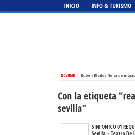
INICIO
INFO & TURISMO
NOVEDAD
Rubén Blades llena de músi
El escritor sevillano Martín 
Con la etiqueta "rea
Festival del Patio + Metrópo
edición
Sting 3.0 – Icónica Sevilla Fe
sevilla"
The Prodigy – Icónica Sevilla
SINFONICO 01 REQUI
Sevilla – Teatro De