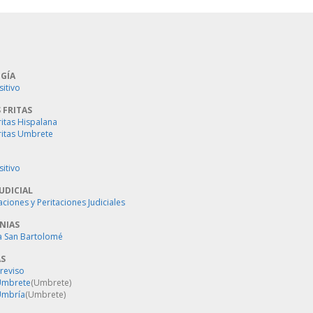
GÍA
sitivo
 FRITAS
ritas Hispalana
ritas Umbrete
sitivo
UDICIAL
aciones y Peritaciones Judiciales
NIAS
a San Bartolomé
AS
Treviso
 Umbrete
(Umbrete)
Umbría
(Umbrete)