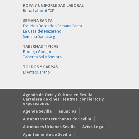
ROPA Y UNIFORMIDAD LABORAL
Ropa Laboral TXB
SEMANA SANTA
Escudos Bordados Semana Santa
La Casa del Nazareno
Semana-Santa.org
TABERNAS TIPICAS
Bodega Góngora
Taberna Sol y Sombra
TOLDOS Y CARPAS
El Antequerano
Agenda de Ocio y Cultura en Sevilla –
Cartelera de cines , teatros, conciertos y
exposiciones
Agenda Sevilla
anuncios
Autobuses Interurbanos de Sevilla
Autobuses Urbanos Sevilla
Aviso Legal
Ayuntamiento de Sevilla