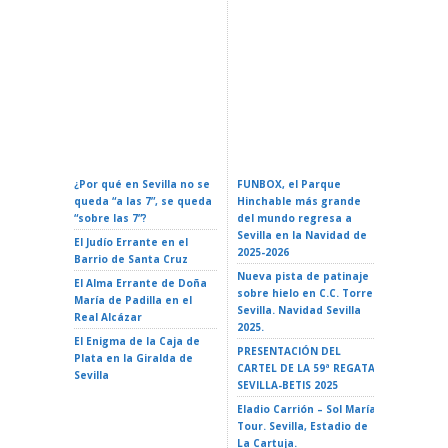
Calendario Oficial De
Confere
Eventos En Sevilla 2026:
ZURICH MARATÓN DE
Espacial
Fechas Y Guía Completa
SEVILLA – Sevilla 2026
La Reali
¿Por qué en Sevilla no se
FUNBOX, el Parque
I LOVE 
queda “a las 7”, se queda
Hinchable más grande
ROCK EN 
“sobre las 7”?
del mundo regresa a
Teatro d
Sevilla en la Navidad de
El Judío Errante en el
EL GATO
2025-2026
Barrio de Santa Cruz
Teatro d
Nueva pista de patinaje
El Alma Errante de Doña
LA ISLA 
sobre hielo en C.C. Torre
María de Padilla en el
A VAIANA
Sevilla. Navidad Sevilla
Real Alcázar
Triana 2
2025.
El Enigma de la Caja de
LA ISLA 
PRESENTACIÓN DEL
Plata en la Giralda de
35 Ciclo 
CARTEL DE LA 59ª REGATA
Sevilla
escuela»
SEVILLA-BETIS 2025
Alameda 
Eladio Carrión – Sol María
Tour. Sevilla, Estadio de
La Cartuja.