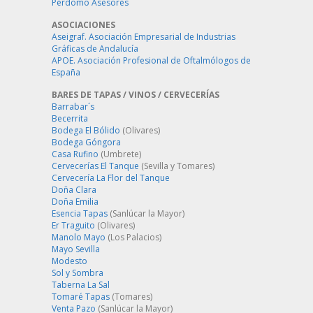
Perdomo Asesores
ASOCIACIONES
Aseigraf. Asociación Empresarial de Industrias
Gráficas de Andalucía
APOE. Asociación Profesional de Oftalmólogos de
España
BARES DE TAPAS / VINOS / CERVECERÍAS
Barrabar´s
Becerrita
Bodega El Bólido
(Olivares)
Bodega Góngora
Casa Rufino
(Umbrete)
Cervecerías El Tanque
(Sevilla y Tomares)
Cervecería La Flor del Tanque
Doña Clara
Doña Emilia
Esencia Tapas
(Sanlúcar la Mayor)
Er Traguito
(Olivares)
Manolo Mayo
(Los Palacios)
Mayo Sevilla
Modesto
Sol y Sombra
Taberna La Sal
Tomaré Tapas
(Tomares)
Venta Pazo
(Sanlúcar la Mayor)