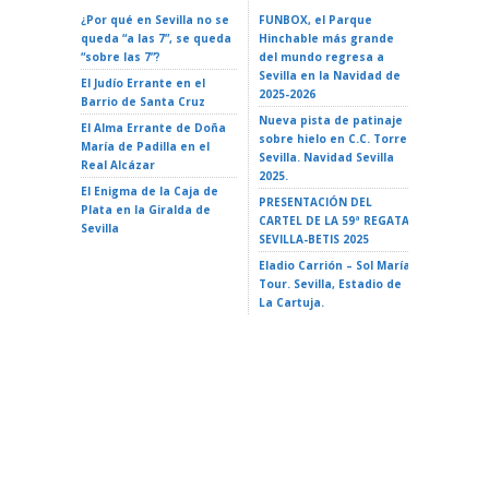
¿Por qué en Sevilla no se
FUNBOX, el Parque
I LOVE 
queda “a las 7”, se queda
Hinchable más grande
ROCK EN 
“sobre las 7”?
del mundo regresa a
Teatro d
Sevilla en la Navidad de
El Judío Errante en el
EL GATO
2025-2026
Barrio de Santa Cruz
Teatro d
Nueva pista de patinaje
El Alma Errante de Doña
LA ISLA 
sobre hielo en C.C. Torre
María de Padilla en el
A VAIANA
Sevilla. Navidad Sevilla
Real Alcázar
Triana 2
2025.
El Enigma de la Caja de
LA ISLA 
PRESENTACIÓN DEL
Plata en la Giralda de
35 Ciclo 
CARTEL DE LA 59ª REGATA
Sevilla
escuela»
SEVILLA-BETIS 2025
Alameda 
Eladio Carrión – Sol María
Tour. Sevilla, Estadio de
La Cartuja.