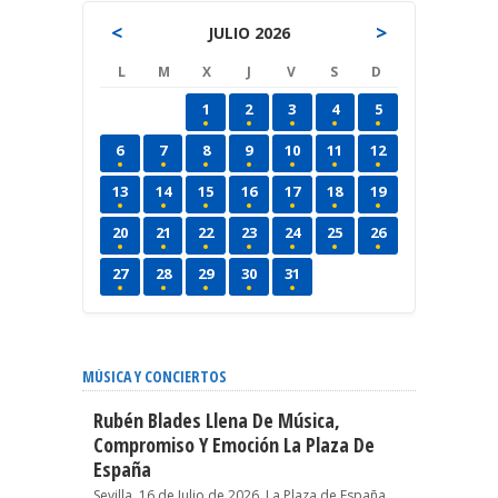
<
>
JULIO 2026
L
M
X
J
V
S
D
1
2
3
4
5
6
7
8
9
10
11
12
13
14
15
16
17
18
19
20
21
22
23
24
25
26
27
28
29
30
31
MÚSICA Y CONCIERTOS
Rubén Blades Llena De Música,
Compromiso Y Emoción La Plaza De
España
Sevilla, 16 de Julio de 2026. La Plaza de España