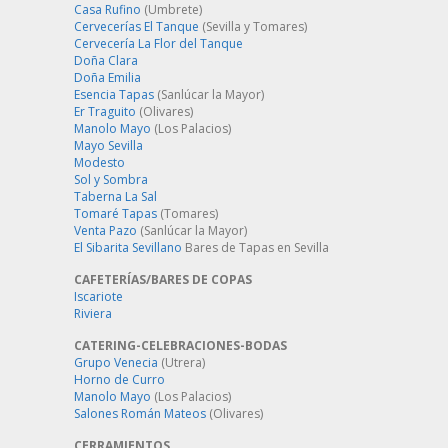
Casa Rufino
(Umbrete)
Cervecerías El Tanque
(Sevilla y Tomares)
Cervecería La Flor del Tanque
Doña Clara
Doña Emilia
Esencia Tapas
(Sanlúcar la Mayor)
Er Traguito
(Olivares)
Manolo Mayo
(Los Palacios)
Mayo Sevilla
Modesto
Sol y Sombra
Taberna La Sal
Tomaré Tapas
(Tomares)
Venta Pazo
(Sanlúcar la Mayor)
El Sibarita Sevillano
Bares de Tapas en Sevilla
CAFETERÍAS/BARES DE COPAS
Iscariote
Riviera
CATERING-CELEBRACIONES-BODAS
Grupo Venecia
(Utrera)
Horno de Curro
Manolo Mayo
(Los Palacios)
Salones Román Mateos
(Olivares)
CERRAMIENTOS