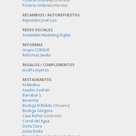
Pizzería Umbrete
(Umbrete)
Pizzería Umbría
(Umbrete)
RECAMBIOS / AUTOREPUESTOS
Repuestos José Luis
REDES SOCIALES
AndaluNet Marketing Digital
REFORMAS
Grupo CONSUR
Reformas Sevilla
REGALOS / COMPLEMENTOS
Jocafra Joyeros
RESTAURANTES
Al-Medina
Asador Azafrán
Barrabar´s
Becerrita
Bodega El Bólido
(Olivares)
Bodega Góngora
Casa Rufino
(Umbrete)
Corral del Agua
Doña Clara
Doña Emilia