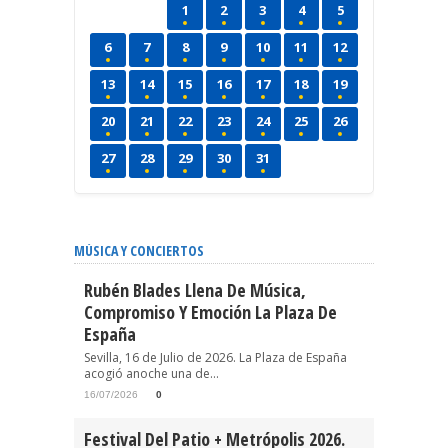
1
2
3
4
5
6
7
8
9
10
11
12
13
14
15
16
17
18
19
20
21
22
23
24
25
26
27
28
29
30
31
MÚSICA Y CONCIERTOS
Rubén Blades Llena De Música,
Compromiso Y Emoción La Plaza De
España
Sevilla, 16 de Julio de 2026. La Plaza de España
acogió anoche una de...
16/07/2026
0
Festival Del Patio + Metrópolis 2026.