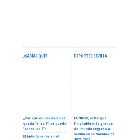
¿SABÍAS QUÉ?
DEPORTES SEVILLA
ACTIVID
Calendario Oficial De
Confere
Eventos En Sevilla 2026:
ZURICH MARATÓN DE
Espacial
Fechas Y Guía Completa
SEVILLA – Sevilla 2026
La Reali
¿Por qué en Sevilla no se
FUNBOX, el Parque
I LOVE 
queda “a las 7”, se queda
Hinchable más grande
ROCK EN 
“sobre las 7”?
del mundo regresa a
Teatro d
Sevilla en la Navidad de
El Judío Errante en el
EL GATO
2025-2026