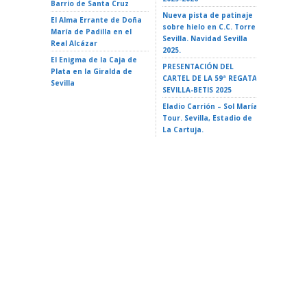
Barrio de Santa Cruz
Teatro d
Nueva pista de patinaje
El Alma Errante de Doña
LA ISLA 
sobre hielo en C.C. Torre
María de Padilla en el
A VAIANA
Sevilla. Navidad Sevilla
Real Alcázar
Triana 2
2025.
El Enigma de la Caja de
LA ISLA 
PRESENTACIÓN DEL
Plata en la Giralda de
35 Ciclo 
CARTEL DE LA 59ª REGATA
Sevilla
escuela»
SEVILLA-BETIS 2025
Alameda 
Eladio Carrión – Sol María
Tour. Sevilla, Estadio de
La Cartuja.