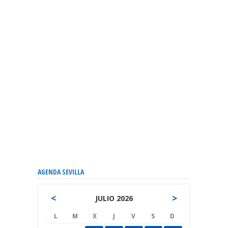
AGENDA SEVILLA
<
>
JULIO 2026
L
M
X
J
V
S
D