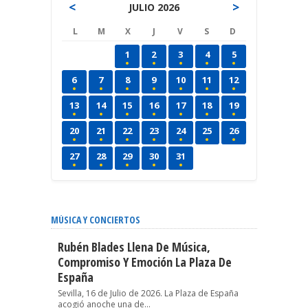
<
>
JULIO 2026
L
M
X
J
V
S
D
1
2
3
4
5
6
7
8
9
10
11
12
13
14
15
16
17
18
19
20
21
22
23
24
25
26
27
28
29
30
31
MÚSICA Y CONCIERTOS
Rubén Blades Llena De Música,
Compromiso Y Emoción La Plaza De
España
Sevilla, 16 de Julio de 2026. La Plaza de España
acogió anoche una de...