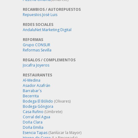
RECAMBIOS / AUTOREPUESTOS
Repuestos José Luis
REDES SOCIALES
AndaluNet Marketing Digital
REFORMAS
Grupo CONSUR
Reformas Sevilla
REGALOS / COMPLEMENTOS
Jocafra Joyeros
RESTAURANTES
Al-Medina
Asador Azafrán
Barrabar´s
Becerrita
Bodega El Bólido
(Olivares)
Bodega Góngora
Casa Rufino
(Umbrete)
Corral del Agua
Doña Clara
Doña Emilia
Esencia Tapas
(Sanlúcar la Mayor)
Horno de Curro
(La Rinconada)