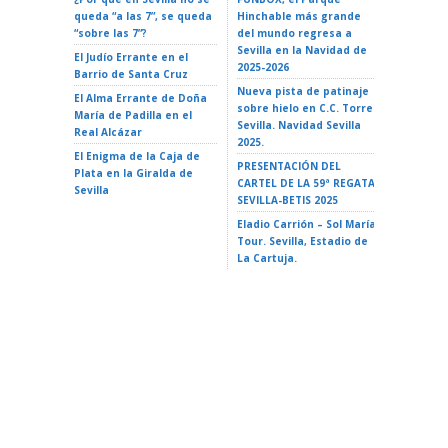
queda “a las 7”, se queda
Hinchable más grande
ROCK EN 
“sobre las 7”?
del mundo regresa a
Teatro d
Sevilla en la Navidad de
El Judío Errante en el
EL GATO
2025-2026
Barrio de Santa Cruz
Teatro d
Nueva pista de patinaje
El Alma Errante de Doña
LA ISLA 
sobre hielo en C.C. Torre
María de Padilla en el
A VAIANA
Sevilla. Navidad Sevilla
Real Alcázar
Triana 2
2025.
El Enigma de la Caja de
LA ISLA 
PRESENTACIÓN DEL
Plata en la Giralda de
35 Ciclo 
CARTEL DE LA 59ª REGATA
Sevilla
escuela»
SEVILLA-BETIS 2025
Alameda 
Eladio Carrión – Sol María
Tour. Sevilla, Estadio de
La Cartuja.