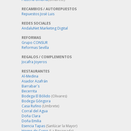
RECAMBIOS / AUTOREPUESTOS
Repuestos José Luis
REDES SOCIALES
AndaluNet Marketing Digital
REFORMAS
Grupo CONSUR
Reformas Sevilla
REGALOS / COMPLEMENTOS
Jocafra Joyeros
RESTAURANTES
Al-Medina
Asador Azafrán
Barrabar´s
Becerrita
Bodega El Bólido
(Olivares)
Bodega Góngora
Casa Rufino
(Umbrete)
Corral del Agua
Doña Clara
Doña Emilia
Esencia Tapas
(Sanlúcar la Mayor)
Horno de Curro
(La Rinconada)