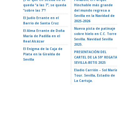
queda “a las 7”, se queda
Hinchable más grande
ROCK EN 
“sobre las 7”?
del mundo regresa a
Teatro d
Sevilla en la Navidad de
El Judío Errante en el
EL GATO
2025-2026
Barrio de Santa Cruz
Teatro d
Nueva pista de patinaje
El Alma Errante de Doña
LA ISLA 
sobre hielo en C.C. Torre
María de Padilla en el
A VAIANA
Sevilla. Navidad Sevilla
Real Alcázar
Triana 2
2025.
El Enigma de la Caja de
LA ISLA 
PRESENTACIÓN DEL
Plata en la Giralda de
35 Ciclo 
CARTEL DE LA 59ª REGATA
Sevilla
escuela»
SEVILLA-BETIS 2025
Alameda 
Eladio Carrión – Sol María
Tour. Sevilla, Estadio de
La Cartuja.