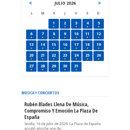
<
>
JULIO 2026
L
M
X
J
V
S
D
1
2
3
4
5
6
7
8
9
10
11
12
13
14
15
16
17
18
19
20
21
22
23
24
25
26
27
28
29
30
31
MÚSICA Y CONCIERTOS
Rubén Blades Llena De Música,
Compromiso Y Emoción La Plaza De
España
Sevilla, 16 de Julio de 2026. La Plaza de España
acogió anoche una de...