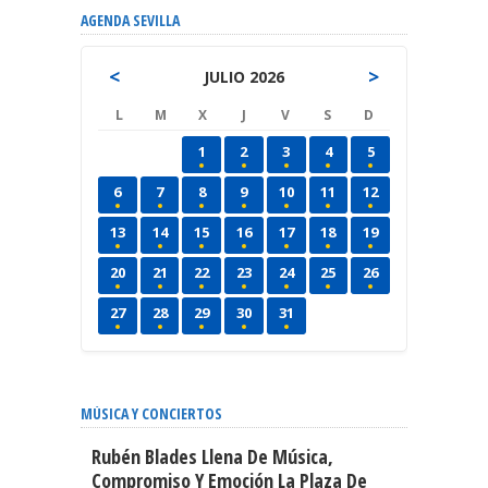
AGENDA SEVILLA
<
>
JULIO 2026
L
M
X
J
V
S
D
1
2
3
4
5
6
7
8
9
10
11
12
13
14
15
16
17
18
19
20
21
22
23
24
25
26
27
28
29
30
31
MÚSICA Y CONCIERTOS
Rubén Blades Llena De Música,
Compromiso Y Emoción La Plaza De