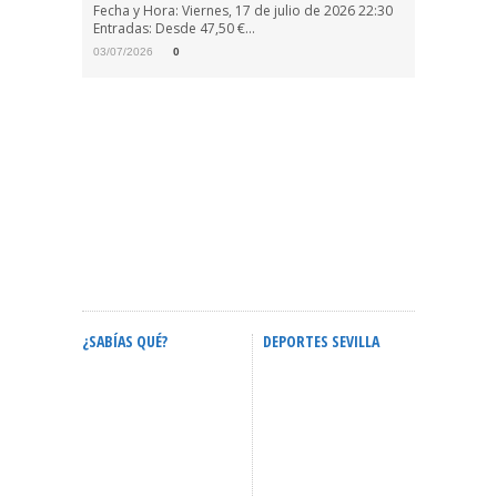
Fecha y Hora: Viernes, 17 de julio de 2026 22:30
Entradas: Desde 47,50 €...
03/07/2026
0
¿SABÍAS QUÉ?
DEPORTES SEVILLA
ACTIVID
Calendario Oficial De
Confere