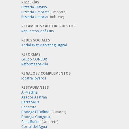
PIZZERÍAS
Pizzería Treviso
Pizzería Umbrete
(Umbrete)
Pizzería Umbría
(Umbrete)
RECAMBIOS / AUTOREPUESTOS
Repuestos José Luis
REDES SOCIALES
AndaluNet Marketing Digital
REFORMAS
Grupo CONSUR
Reformas Sevilla
REGALOS / COMPLEMENTOS
Jocafra Joyeros
RESTAURANTES
Al-Medina
Asador Azafrán
Barrabar´s
Becerrita
Bodega El Bólido
(Olivares)
Bodega Góngora
Casa Rufino
(Umbrete)
Corral del Agua