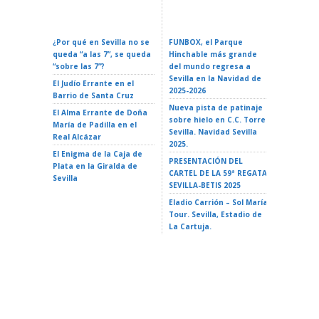
Eventos En Sevilla 2026:
ZURICH MARATÓN DE
Espacial
Fechas Y Guía Completa
SEVILLA – Sevilla 2026
La Reali
¿Por qué en Sevilla no se
FUNBOX, el Parque
I LOVE 
queda “a las 7”, se queda
Hinchable más grande
ROCK EN 
“sobre las 7”?
del mundo regresa a
Teatro d
Sevilla en la Navidad de
El Judío Errante en el
EL GATO
2025-2026
Barrio de Santa Cruz
Teatro d
Nueva pista de patinaje
El Alma Errante de Doña
LA ISLA 
sobre hielo en C.C. Torre
María de Padilla en el
A VAIANA
Sevilla. Navidad Sevilla
Real Alcázar
Triana 2
2025.
El Enigma de la Caja de
LA ISLA 
PRESENTACIÓN DEL
Plata en la Giralda de
35 Ciclo 
CARTEL DE LA 59ª REGATA
Sevilla
escuela»
SEVILLA-BETIS 2025
Alameda 
Eladio Carrión – Sol María
Tour. Sevilla, Estadio de
La Cartuja.