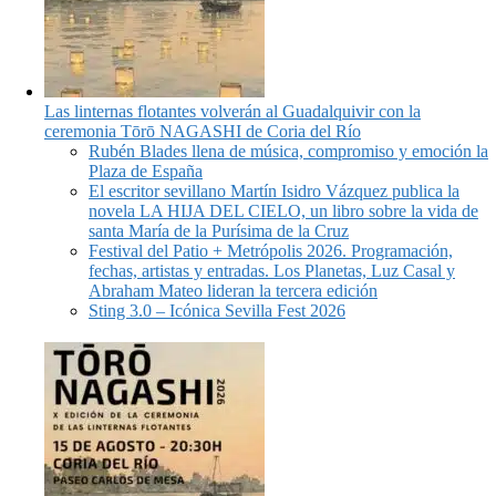
Las linternas flotantes volverán al Guadalquivir con la
ceremonia Tōrō NAGASHI de Coria del Río
Rubén Blades llena de música, compromiso y emoción la
Plaza de España
El escritor sevillano Martín Isidro Vázquez publica la
novela LA HIJA DEL CIELO, un libro sobre la vida de
santa María de la Purísima de la Cruz
Festival del Patio + Metrópolis 2026. Programación,
fechas, artistas y entradas. Los Planetas, Luz Casal y
Abraham Mateo lideran la tercera edición
Sting 3.0 – Icónica Sevilla Fest 2026