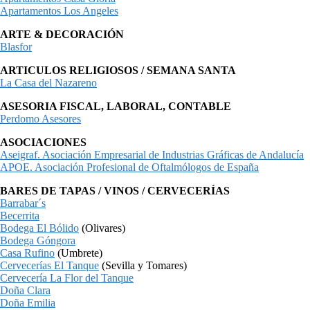
Apartamentos Los Angeles
ARTE & DECORACIÓN
Blasfor
ARTICULOS RELIGIOSOS / SEMANA SANTA
La Casa del Nazareno
ASESORIA FISCAL, LABORAL, CONTABLE
Perdomo Asesores
ASOCIACIONES
Aseigraf. Asociación Empresarial de Industrias Gráficas de Andalucía
APOE. Asociación Profesional de Oftalmólogos de España
BARES DE TAPAS / VINOS / CERVECERÍAS
Barrabar´s
Becerrita
Bodega El Bólido
(Olivares)
Bodega Góngora
Casa Rufino
(Umbrete)
Cervecerías El Tanque
(Sevilla y Tomares)
Cervecería La Flor del Tanque
Doña Clara
Doña Emilia