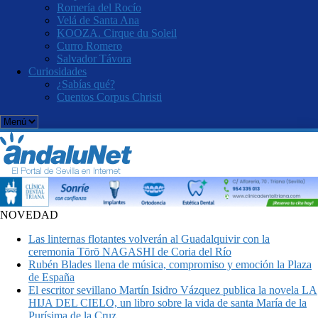
Romería del Rocío
Velá de Santa Ana
KOOZA. Cirque du Soleil
Curro Romero
Salvador Távora
Curiosidades
¿Sabías qué?
Cuentos Corpus Christi
NOVEDAD
Las linternas flotantes volverán al Guadalquivir con la
ceremonia Tōrō NAGASHI de Coria del Río
Rubén Blades llena de música, compromiso y emoción la Plaza
de España
El escritor sevillano Martín Isidro Vázquez publica la novela LA
HIJA DEL CIELO, un libro sobre la vida de santa María de la
Purísima de la Cruz