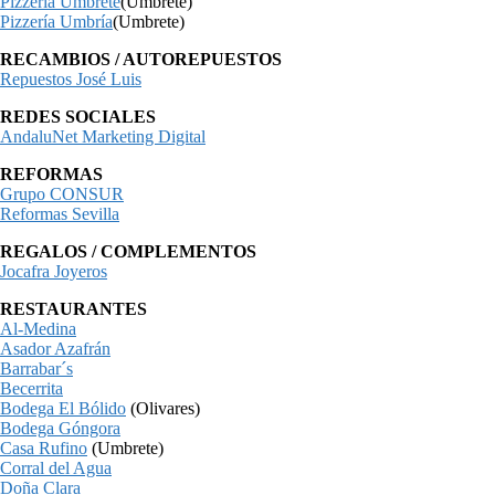
Pizzería Umbrete
(Umbrete)
Pizzería Umbría
(Umbrete)
RECAMBIOS / AUTOREPUESTOS
Repuestos José Luis
REDES SOCIALES
AndaluNet Marketing Digital
REFORMAS
Grupo CONSUR
Reformas Sevilla
REGALOS / COMPLEMENTOS
Jocafra Joyeros
RESTAURANTES
Al-Medina
Asador Azafrán
Barrabar´s
Becerrita
Bodega El Bólido
(Olivares)
Bodega Góngora
Casa Rufino
(Umbrete)
Corral del Agua
Doña Clara