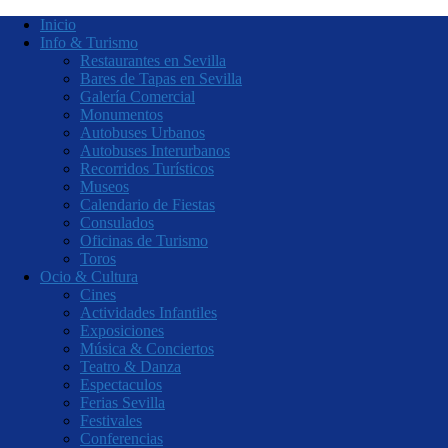
Inicio
Info & Turismo
Restaurantes en Sevilla
Bares de Tapas en Sevilla
Galería Comercial
Monumentos
Autobuses Urbanos
Autobuses Interurbanos
Recorridos Turísticos
Museos
Calendario de Fiestas
Consulados
Oficinas de Turismo
Toros
Ocio & Cultura
Cines
Actividades Infantiles
Exposiciones
Música & Conciertos
Teatro & Danza
Espectaculos
Ferias Sevilla
Festivales
Conferencias