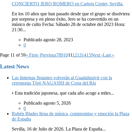
CONCIERTO JERO ROMERO en Cartuja Center, Sevilla.
En los 10 años que han pasado desde que el grupo se disolviera
por sorpresa y en pleno éxito, Jero se ha convertido en un
músico de culto Fecha: Sábado 28 de octubre del 2023 Hora:
21:30...
Publicado agosto 28, 2023
0
Page 11 of 59
« First
‹ Previous
7
8
9
10
11
12
13
14
15
Next ›
Last »
Latest News
Las linternas flotantes volverán al Guadalquivir con la
ceremonia Tōrō NAGASHI de Coria del Río
• Esta tradición japonesa, que cada año acoge a miles...
Publicado agosto 5, 2026
0
Rubén Blades llena de música, compromiso y emoción la Plaza
de España
Sevilla, 16 de Julio de 2026. La Plaza de España...