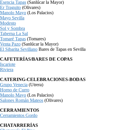
Esencia Tapas
(Sanlúcar la Mayor)
Er Traguito
(Olivares)
Manolo Mayo
(Los Palacios)
Mayo Sevilla
Modesto
Sol y Sombra
Taberna La Sal
Tomaré Tapas
(Tomares)
Venta Pazo
(Sanlúcar la Mayor)
El Sibarita Sevillano
Bares de Tapas en Sevilla
CAFETERÍAS/BARES DE COPAS
Iscariote
Riviera
CATERING-CELEBRACIONES-BODAS
Grupo Venecia
(Utrera)
Horno de Curro
Manolo Mayo
(Los Palacios)
Salones Román Mateos
(Olivares)
CERRAMIENTOS
Cerramientos Gordo
CHATARRERÍAS