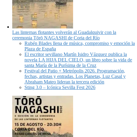
Las linternas flotantes volverán al Guadalquivir con la
ceremonia Tōrō NAGASHI de Coria del Río
Rubén Blades llena de música, compromiso y emoción la
Plaza de España
El escritor sevillano Martín Isidro Vázquez publica la
novela LA HIJA DEL CIELO, un libro sobre la vida de
santa María de la Purísima de la Cruz
Festival del Patio + Metrópolis 2026. Programación,
fechas, artistas y entradas. Los Planetas, Luz Casal y
Abraham Mateo lideran la tercera edición
Sting 3.0 – Icónica Sevilla Fest 2026