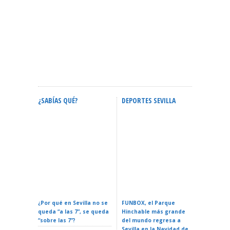
¿SABÍAS QUÉ?
DEPORTES SEVILLA
ACTIVID
Calendario Oficial De
Confere
Eventos En Sevilla 2026:
ZURICH MARATÓN DE
Espacial
Fechas Y Guía Completa
SEVILLA – Sevilla 2026
La Reali
¿Por qué en Sevilla no se
FUNBOX, el Parque
I LOVE 
queda “a las 7”, se queda
Hinchable más grande
ROCK EN 
“sobre las 7”?
del mundo regresa a
Teatro d
Sevilla en la Navidad de