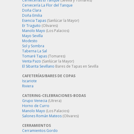
Cervecerías El Tanque
(Sevilla y Tomares)
Cervecería La Flor del Tanque
Doña Clara
Doña Emilia
Esencia Tapas
(Sanlúcar la Mayor)
Er Traguito
(Olivares)
Manolo Mayo
(Los Palacios)
Mayo Sevilla
Modesto
Sol y Sombra
Taberna La Sal
Tomaré Tapas
(Tomares)
Venta Pazo
(Sanlúcar la Mayor)
El Sibarita Sevillano
Bares de Tapas en Sevilla
CAFETERÍAS/BARES DE COPAS
Iscariote
Riviera
CATERING-CELEBRACIONES-BODAS
Grupo Venecia
(Utrera)
Horno de Curro
Manolo Mayo
(Los Palacios)
Salones Román Mateos
(Olivares)
CERRAMIENTOS
Cerramientos Gordo