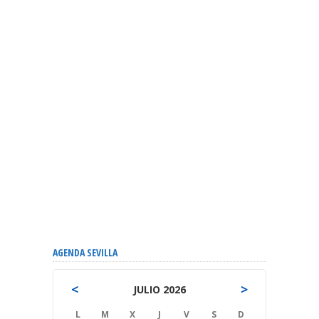
AGENDA SEVILLA
<
>
JULIO 2026
L
M
X
J
V
S
D