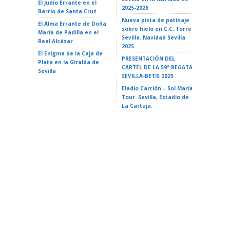
El Judío Errante en el
EL GATO
2025-2026
Barrio de Santa Cruz
Teatro d
Nueva pista de patinaje
El Alma Errante de Doña
LA ISLA 
sobre hielo en C.C. Torre
María de Padilla en el
A VAIANA
Sevilla. Navidad Sevilla
Real Alcázar
Triana 2
2025.
El Enigma de la Caja de
LA ISLA 
PRESENTACIÓN DEL
Plata en la Giralda de
35 Ciclo 
CARTEL DE LA 59ª REGATA
Sevilla
escuela»
SEVILLA-BETIS 2025
Alameda 
Eladio Carrión – Sol María
Tour. Sevilla, Estadio de
La Cartuja.