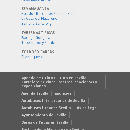
SEMANA SANTA
Escudos Bordados Semana Santa
La Casa del Nazareno
Semana-Santa.org
TABERNAS TIPICAS
Bodega Góngora
Taberna Sol y Sombra
TOLDOS Y CARPAS
El Antequerano
Agenda de Ocio y Cultura en Sevilla –
Cartelera de cines , teatros, conciertos y
exposiciones
Agenda Sevilla
anuncios
Autobuses Interurbanos de Sevilla
Autobuses Urbanos Sevilla
Aviso Legal
Ayuntamiento de Sevilla
Bares de Tapas en Sevilla
Basílica de la Macarena en Sevilla