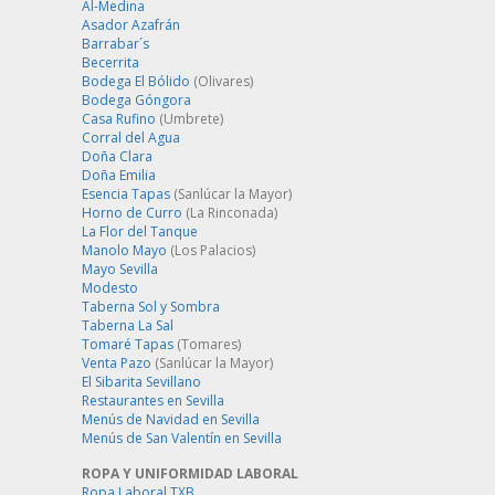
Al-Medina
Asador Azafrán
Barrabar´s
Becerrita
Bodega El Bólido
(Olivares)
Bodega Góngora
Casa Rufino
(Umbrete)
Corral del Agua
Doña Clara
Doña Emilia
Esencia Tapas
(Sanlúcar la Mayor)
Horno de Curro
(La Rinconada)
La Flor del Tanque
Manolo Mayo
(Los Palacios)
Mayo Sevilla
Modesto
Taberna Sol y Sombra
Taberna La Sal
Tomaré Tapas
(Tomares)
Venta Pazo
(Sanlúcar la Mayor)
El Sibarita Sevillano
Restaurantes en Sevilla
Menús de Navidad en Sevilla
Menús de San Valentín en Sevilla
ROPA Y UNIFORMIDAD LABORAL
Ropa Laboral TXB