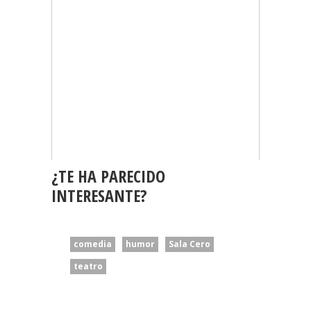
¿TE HA PARECIDO
INTERESANTE?
comedia
humor
Sala Cero
teatro