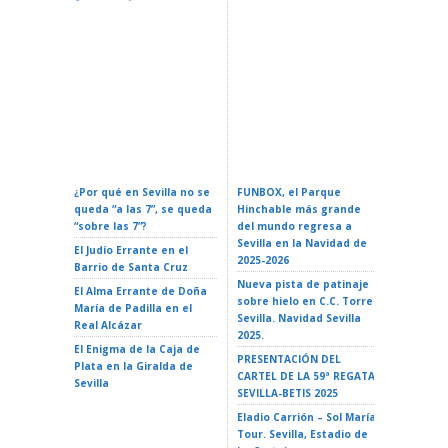
Calendario Oficial De
Confere
Eventos En Sevilla 2026:
ZURICH MARATÓN DE
Espacial
Fechas Y Guía Completa
SEVILLA – Sevilla 2026
La Reali
¿Por qué en Sevilla no se
FUNBOX, el Parque
I LOVE 
queda “a las 7”, se queda
Hinchable más grande
ROCK EN 
“sobre las 7”?
del mundo regresa a
Teatro d
Sevilla en la Navidad de
El Judío Errante en el
EL GATO
2025-2026
Barrio de Santa Cruz
Teatro d
Nueva pista de patinaje
El Alma Errante de Doña
LA ISLA 
sobre hielo en C.C. Torre
María de Padilla en el
A VAIANA
Sevilla. Navidad Sevilla
Real Alcázar
Triana 2
2025.
El Enigma de la Caja de
LA ISLA 
PRESENTACIÓN DEL
Plata en la Giralda de
35 Ciclo 
CARTEL DE LA 59ª REGATA
Sevilla
escuela»
SEVILLA-BETIS 2025
Alameda 
Eladio Carrión – Sol María
Tour. Sevilla, Estadio de