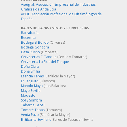
Aseigraf. Asociación Empresarial de Industrias
Gráficas de Andalucía
APOE. Asociación Profesional de Oftalmólogos de
España
BARES DE TAPAS / VINOS / CERVECERÍAS
Barrabar´s
Becerrita
Bodega El Bólido
(Olivares)
Bodega Góngora
Casa Rufino
(Umbrete)
Cervecerías El Tanque
(Sevilla y Tomares)
Cervecería La Flor del Tanque
Doña Clara
Doña Emilia
Esencia Tapas
(Sanlúcar la Mayor)
Er Traguito
(Olivares)
Manolo Mayo
(Los Palacios)
Mayo Sevilla
Modesto
Sol y Sombra
Taberna La Sal
Tomaré Tapas
(Tomares)
Venta Pazo
(Sanlúcar la Mayor)
El Sibarita Sevillano
Bares de Tapas en Sevilla