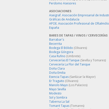
Perdomo Asesores
ASOCIACIONES
Aseigraf. Asociación Empresarial de Industr
Gráficas de Andalucía
APOE. Asociación Profesional de Oftalmól
España
BARES DE TAPAS / VINOS / CERVECERÍAS
Barrabar´s
Becerrita
Bodega El Bólido
(Olivares)
Bodega Góngora
Casa Rufino
(Umbrete)
Cervecerías El Tanque
(Sevilla y Tomares)
Cervecería La Flor del Tanque
Doña Clara
Doña Emilia
Esencia Tapas
(Sanlúcar la Mayor)
Er Traguito
(Olivares)
Manolo Mayo
(Los Palacios)
Mayo Sevilla
Modesto
Sol y Sombra
Taberna La Sal
Tomaré Tapas
(Tomares)