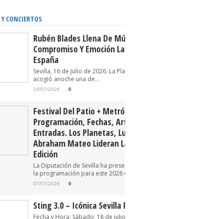
 Y CONCIERTOS
Rubén Blades Llena De Música,
Compromiso Y Emoción La Plaza De
España
Sevilla, 16 de Julio de 2026. La Plaza de España
acogió anoche una de...
16/07/2026
0
Festival Del Patio + Metrópolis 2026.
Programación, Fechas, Artistas Y
Entradas. Los Planetas, Luz Casal Y
Abraham Mateo Lideran La Tercera
Edición
La Diputación de Sevilla ha presentado oficialmente
la programación para este 2026 del Festival...
07/07/2026
0
Sting 3.0 – Icónica Sevilla Fest 2026
Fecha y Hora: Sábado, 18 de julio de 2026 22:30