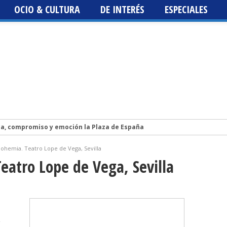
OCIO & CULTURA
DE INTERÉS
ESPECIALES
ca, compromiso y emoción la Plaza de España
Isidro Vázquez publica la novela LA HIJA DEL CIELO, un libro sobre la vi
ohemia. Teatro Lope de Vega, Sevilla
lis 2026. Programación, fechas, artistas y entradas. Los Planetas, Luz
eatro Lope de Vega, Sevilla
st 2026
 Fest 2026
e