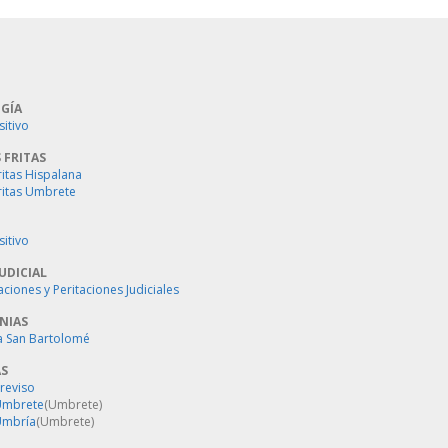
GÍA
sitivo
 FRITAS
ritas Hispalana
ritas Umbrete
sitivo
UDICIAL
aciones y Peritaciones Judiciales
NIAS
a San Bartolomé
AS
Treviso
 Umbrete
(Umbrete)
Umbría
(Umbrete)