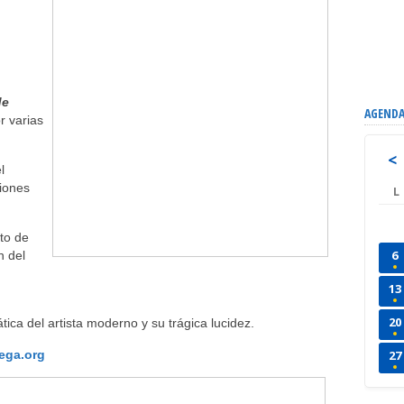
de
AGENDA
r varias
.
<
l
iones
L
to de
6
n del
13
20
ica del artista moderno y su trágica lucidez.
ega.org
27