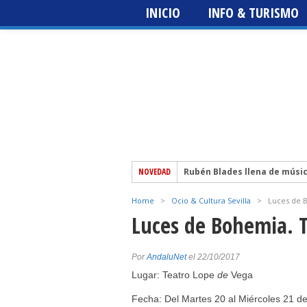
INICIO
INFO & TURISMO
NOVEDAD
Rubén Blades llena de músi
El escritor sevillano Martín 
Home
>
Ocio & Cultura Sevilla
>
Luces de B
Festival del Patio + Metrópo
Luces de Bohemia. T
edición
Sting 3.0 – Icónica Sevilla Fe
The Prodigy – Icónica Sevilla
Por
AndaluNet
el 22/10/2017
Lugar: Teatro Lope
de
Vega
Fecha: Del Martes 20 al Miércoles 21 d