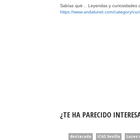
Sabías qué… Leyendas y curiosidades de
https://www.andalunet.com/category/curi
¿TE HA PARECIDO INTERES
destacada
ICAS Sevilla
Luces 