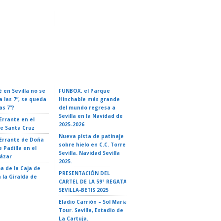
rio Oficial De
Conferencia: Naves
 En Sevilla 2026:
ZURICH MARATÓN DE
Espaciales: De La Ficción A
Y Guía Completa
SEVILLA – Sevilla 2026
La Realidad
 en Sevilla no se
FUNBOX, el Parque
I LOVE ROCK&ROLL –
a las 7”, se queda
Hinchable más grande
ROCK EN FAMILIA. El
as 7”?
del mundo regresa a
Teatro de Triana 2026
Sevilla en la Navidad de
 Errante en el
EL GATO CON BOTAS- El
2025-2026
de Santa Cruz
Teatro de Triana 2026
Nueva pista de patinaje
 Errante de Doña
LA ISLA DE MAUI. TRIBUTO
sobre hielo en C.C. Torre
 Padilla en el
A VAIANA – El Teatro de
Sevilla. Navidad Sevilla
cázar
Triana 2026
2025.
a de la Caja de
LA ISLA DE DOS CIELOS –
PRESENTACIÓN DEL
 la Giralda de
35 Ciclo «El Teatro y la
CARTEL DE LA 59ª REGATA
escuela» – Teatro
SEVILLA-BETIS 2025
Alameda – Sevilla
Eladio Carrión – Sol María
Tour. Sevilla, Estadio de
La Cartuja.