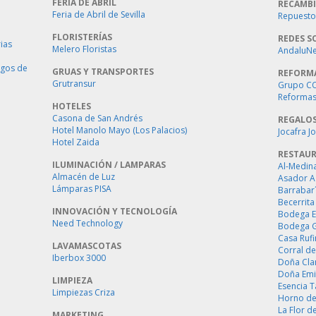
FERIA DE ABRIL
RECAMBI
Feria de Abril de Sevilla
Repuestos
FLORISTERÍAS
REDES S
ias
Melero Floristas
AndaluNet
ogos de
GRUAS Y TRANSPORTES
REFORM
Grutransur
Grupo C
Reformas 
HOTELES
Casona de San Andrés
REGALO
Hotel Manolo Mayo (Los Palacios)
Jocafra J
Hotel Zaida
RESTAU
ILUMINACIÓN / LAMPARAS
Al-Medin
Almacén de Luz
Asador A
Lámparas PISA
Barrabar
Becerrita
INNOVACIÓN Y TECNOLOGÍA
Bodega E
Need Technology
Bodega 
Casa Ruf
LAVAMASCOTAS
Corral de
Iberbox 3000
Doña Cla
Doña Emi
LIMPIEZA
Esencia 
Limpiezas Criza
Horno de
La Flor d
MARKETING