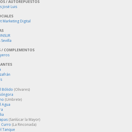
OS / AUTOREPUESTOS
 José Luis
OCIALES
 Marketing Digital
AS
ONSUR
Sevilla
S / COMPLEMENTOS
oyeros
RANTES
a
zafrán
´s
l Bólido
(Olivares)
Góngora
ino
(Umbrete)
l Agua
ra
lia
Tapas
(Sanlúcar la Mayor)
 Curro
(La Rinconada)
el Tanque