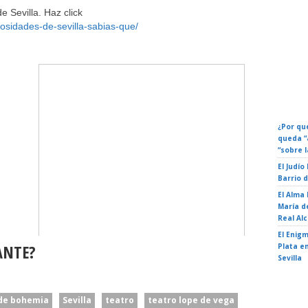
 Sevilla. Haz click
osidades-de-sevilla-sabias-que/
Calenda
Eventos
Fechas 
¿Por qué
queda “
“sobre l
El Judío
Barrio 
El Alma
María de
Real Al
El Enigm
ANTE?
Plata en
Sevilla
de bohemia
Sevilla
teatro
teatro lope de vega