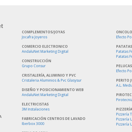
et
COMPLEMENTOS/JOYAS
ONCOLO
Jocafra Joyeros
Efecto Po
COMERCIO ELECTRONICO
PATATAS
AndaluNet Marketing Digital
Patatas F
Patatas F
CONSTRUCCIÓN
Grupo Consur
PELUCAS
Efecto Po
CRISTALERÍA, ALUMINIO Y PVC
Cristaleria Aluminios & Pvc Glasysur
PERITO J
A.L. Medi
DISEÑO Y POSICIONAMIENTO WEB
AndaluNet Marketing Digital
PIROTEC
Pirotecni
ELECTRICISTAS
3M Instalaciones
PIZZERÍ
Pizzería 
A
FABRICACIÓN CENTROS DE LAVADO
Pizzería
Iberbox 3000
Pizzería 