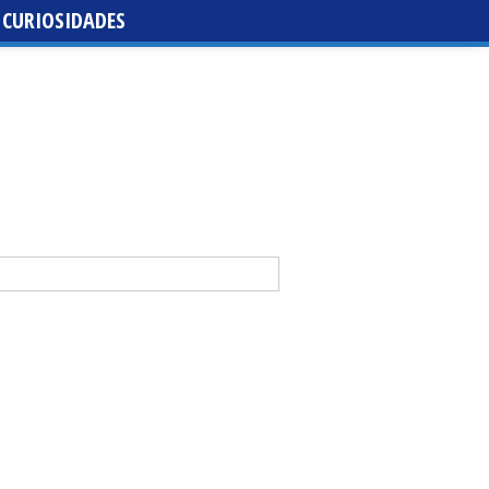
CURIOSIDADES
da de santa María de la Purísima de la Cruz
 Casal y Abraham Mateo lideran la tercera