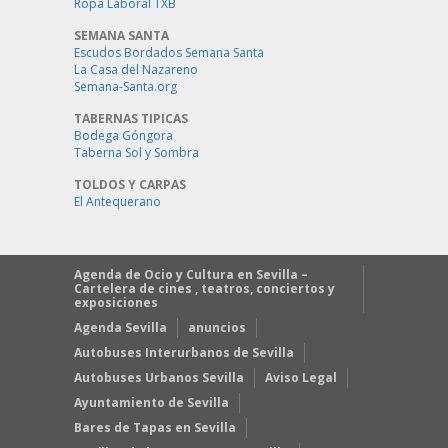
Ropa Laboral TXB
SEMANA SANTA
Escudos Bordados Semana Santa
La Casa del Nazareno
Semana-Santa.org
TABERNAS TIPICAS
Bodega Góngora
Taberna Sol y Sombra
TOLDOS Y CARPAS
El Antequerano
Agenda de Ocio y Cultura en Sevilla –
Cartelera de cines , teatros, conciertos y
exposiciones
Agenda Sevilla
anuncios
Autobuses Interurbanos de Sevilla
Autobuses Urbanos Sevilla
Aviso Legal
Ayuntamiento de Sevilla
Bares de Tapas en Sevilla