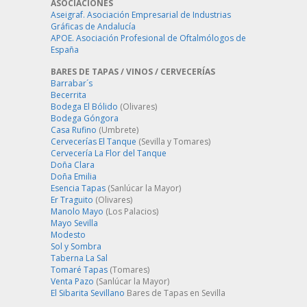
ASOCIACIONES
Aseigraf. Asociación Empresarial de Industrias
Gráficas de Andalucía
APOE. Asociación Profesional de Oftalmólogos de
España
BARES DE TAPAS / VINOS / CERVECERÍAS
Barrabar´s
Becerrita
Bodega El Bólido
(Olivares)
Bodega Góngora
Casa Rufino
(Umbrete)
Cervecerías El Tanque
(Sevilla y Tomares)
Cervecería La Flor del Tanque
Doña Clara
Doña Emilia
Esencia Tapas
(Sanlúcar la Mayor)
Er Traguito
(Olivares)
Manolo Mayo
(Los Palacios)
Mayo Sevilla
Modesto
Sol y Sombra
Taberna La Sal
Tomaré Tapas
(Tomares)
Venta Pazo
(Sanlúcar la Mayor)
El Sibarita Sevillano
Bares de Tapas en Sevilla