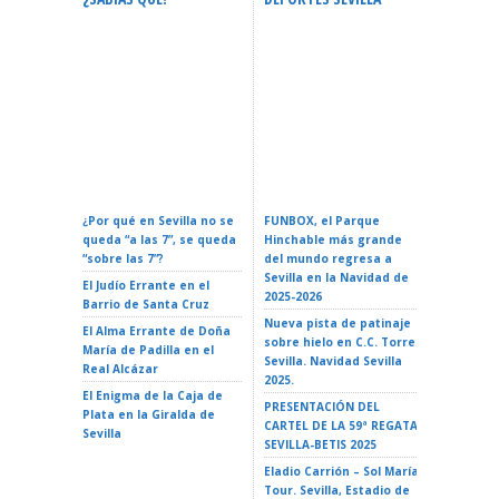
Calendario Oficial De
Confere
Eventos En Sevilla 2026:
ZURICH MARATÓN DE
Espacial
Fechas Y Guía Completa
SEVILLA – Sevilla 2026
La Reali
¿Por qué en Sevilla no se
FUNBOX, el Parque
I LOVE 
queda “a las 7”, se queda
Hinchable más grande
ROCK EN 
“sobre las 7”?
del mundo regresa a
Teatro d
Sevilla en la Navidad de
El Judío Errante en el
EL GATO
2025-2026
Barrio de Santa Cruz
Teatro d
Nueva pista de patinaje
El Alma Errante de Doña
LA ISLA 
sobre hielo en C.C. Torre
María de Padilla en el
A VAIANA
Sevilla. Navidad Sevilla
Real Alcázar
Triana 2
2025.
El Enigma de la Caja de
LA ISLA 
PRESENTACIÓN DEL
Plata en la Giralda de
35 Ciclo 
CARTEL DE LA 59ª REGATA
Sevilla
escuela»
SEVILLA-BETIS 2025
Alameda 
Eladio Carrión – Sol María
Tour. Sevilla, Estadio de