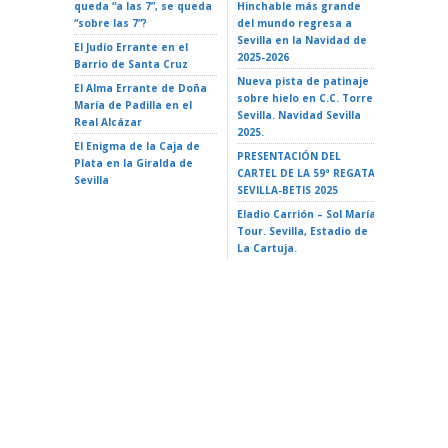
queda “a las 7”, se queda
Hinchable más grande
ROCK EN 
“sobre las 7”?
del mundo regresa a
Teatro d
Sevilla en la Navidad de
El Judío Errante en el
EL GATO
2025-2026
Barrio de Santa Cruz
Teatro d
Nueva pista de patinaje
El Alma Errante de Doña
LA ISLA 
sobre hielo en C.C. Torre
María de Padilla en el
A VAIANA
Sevilla. Navidad Sevilla
Real Alcázar
Triana 2
2025.
El Enigma de la Caja de
LA ISLA 
PRESENTACIÓN DEL
Plata en la Giralda de
35 Ciclo 
CARTEL DE LA 59ª REGATA
Sevilla
escuela»
SEVILLA-BETIS 2025
Alameda 
Eladio Carrión – Sol María
Tour. Sevilla, Estadio de
La Cartuja.