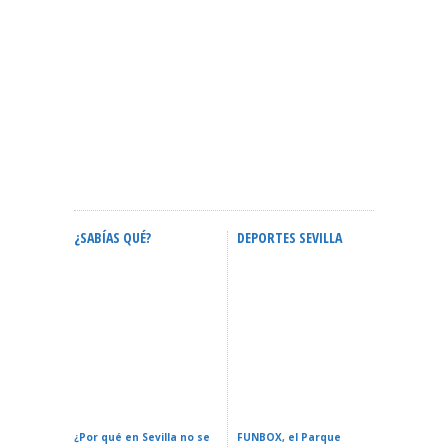
¿SABÍAS QUÉ?
DEPORTES SEVILLA
ACTIVID
Calendario Oficial De
Confere
Eventos En Sevilla 2026:
ZURICH MARATÓN DE
Espacial
Fechas Y Guía Completa
SEVILLA – Sevilla 2026
La Reali
¿Por qué en Sevilla no se
FUNBOX, el Parque
I LOVE 