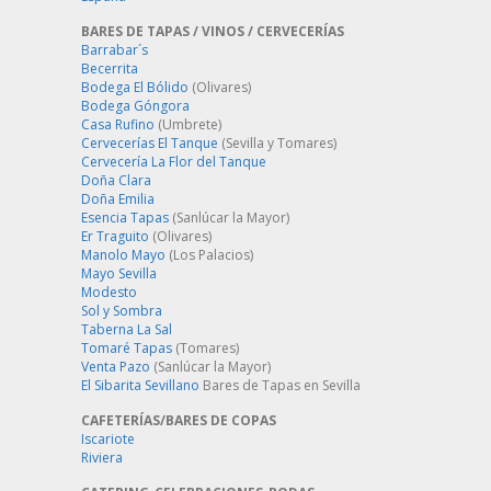
BARES DE TAPAS / VINOS / CERVECERÍAS
Barrabar´s
Becerrita
Bodega El Bólido
(Olivares)
Bodega Góngora
Casa Rufino
(Umbrete)
Cervecerías El Tanque
(Sevilla y Tomares)
Cervecería La Flor del Tanque
Doña Clara
Doña Emilia
Esencia Tapas
(Sanlúcar la Mayor)
Er Traguito
(Olivares)
Manolo Mayo
(Los Palacios)
Mayo Sevilla
Modesto
Sol y Sombra
Taberna La Sal
Tomaré Tapas
(Tomares)
Venta Pazo
(Sanlúcar la Mayor)
El Sibarita Sevillano
Bares de Tapas en Sevilla
CAFETERÍAS/BARES DE COPAS
Iscariote
Riviera