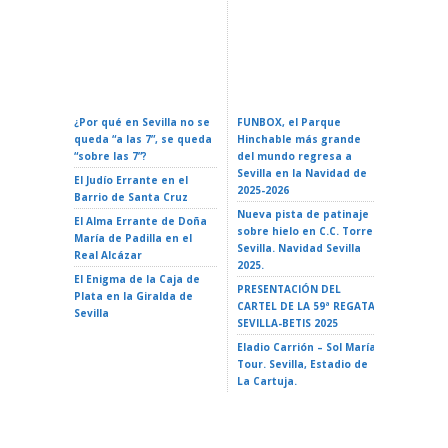
Calendario Oficial De
Confere
Eventos En Sevilla 2026:
ZURICH MARATÓN DE
Espacial
Fechas Y Guía Completa
SEVILLA – Sevilla 2026
La Reali
¿Por qué en Sevilla no se
FUNBOX, el Parque
I LOVE 
queda “a las 7”, se queda
Hinchable más grande
ROCK EN 
“sobre las 7”?
del mundo regresa a
Teatro d
Sevilla en la Navidad de
El Judío Errante en el
EL GATO
2025-2026
Barrio de Santa Cruz
Teatro d
Nueva pista de patinaje
El Alma Errante de Doña
LA ISLA 
sobre hielo en C.C. Torre
María de Padilla en el
A VAIANA
Sevilla. Navidad Sevilla
Real Alcázar
Triana 2
2025.
El Enigma de la Caja de
LA ISLA 
PRESENTACIÓN DEL
Plata en la Giralda de
35 Ciclo 
CARTEL DE LA 59ª REGATA
Sevilla
escuela»
SEVILLA-BETIS 2025
Alameda 
Eladio Carrión – Sol María
Tour. Sevilla, Estadio de
La Cartuja.