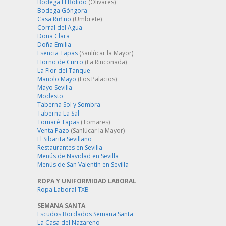
Bodega El Bólido
(Olivares)
Bodega Góngora
Casa Rufino
(Umbrete)
Corral del Agua
Doña Clara
Doña Emilia
Esencia Tapas
(Sanlúcar la Mayor)
Horno de Curro
(La Rinconada)
La Flor del Tanque
Manolo Mayo
(Los Palacios)
Mayo Sevilla
Modesto
Taberna Sol y Sombra
Taberna La Sal
Tomaré Tapas
(Tomares)
Venta Pazo
(Sanlúcar la Mayor)
El Sibarita Sevillano
Restaurantes en Sevilla
Menús de Navidad en Sevilla
Menús de San Valentín en Sevilla
ROPA Y UNIFORMIDAD LABORAL
Ropa Laboral TXB
SEMANA SANTA
Escudos Bordados Semana Santa
La Casa del Nazareno