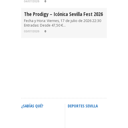
04/07/2026
0
The Prodigy – Icónica Sevilla Fest 2026
Fecha y Hora: Viernes, 17 de julio de 2026 22:30
Entradas: Desde 47,50 €...
03/07/2026
0
¿SABÍAS QUÉ?
DEPORTES SEVILLA
ACTIVID