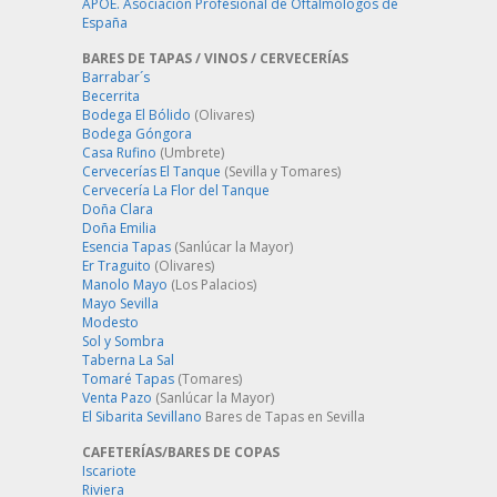
APOE. Asociación Profesional de Oftalmólogos de
España
BARES DE TAPAS / VINOS / CERVECERÍAS
Barrabar´s
Becerrita
Bodega El Bólido
(Olivares)
Bodega Góngora
Casa Rufino
(Umbrete)
Cervecerías El Tanque
(Sevilla y Tomares)
Cervecería La Flor del Tanque
Doña Clara
Doña Emilia
Esencia Tapas
(Sanlúcar la Mayor)
Er Traguito
(Olivares)
Manolo Mayo
(Los Palacios)
Mayo Sevilla
Modesto
Sol y Sombra
Taberna La Sal
Tomaré Tapas
(Tomares)
Venta Pazo
(Sanlúcar la Mayor)
El Sibarita Sevillano
Bares de Tapas en Sevilla
CAFETERÍAS/BARES DE COPAS
Iscariote
Riviera