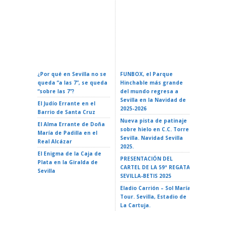
Calendario Oficial De
Confere
Eventos En Sevilla 2026:
ZURICH MARATÓN DE
Espacial
Fechas Y Guía Completa
SEVILLA – Sevilla 2026
La Reali
¿Por qué en Sevilla no se
FUNBOX, el Parque
I LOVE 
queda “a las 7”, se queda
Hinchable más grande
ROCK EN 
“sobre las 7”?
del mundo regresa a
Teatro d
Sevilla en la Navidad de
El Judío Errante en el
EL GATO
2025-2026
Barrio de Santa Cruz
Teatro d
Nueva pista de patinaje
El Alma Errante de Doña
LA ISLA 
sobre hielo en C.C. Torre
María de Padilla en el
A VAIANA
Sevilla. Navidad Sevilla
Real Alcázar
Triana 2
2025.
El Enigma de la Caja de
LA ISLA 
PRESENTACIÓN DEL
Plata en la Giralda de
35 Ciclo 
CARTEL DE LA 59ª REGATA
Sevilla
escuela»
SEVILLA-BETIS 2025
Alameda 
Eladio Carrión – Sol María
Tour. Sevilla, Estadio de
La Cartuja.