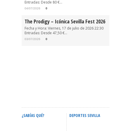
Entradas: Desde 80 €...
04/07/2026
0
The Prodigy – Icónica Sevilla Fest 2026
Fecha y Hora: Viernes, 17 de julio de 2026 22:30
Entradas: Desde 47,50 €...
03/07/2026
0
¿SABÍAS QUÉ?
DEPORTES SEVILLA
ACTIVID