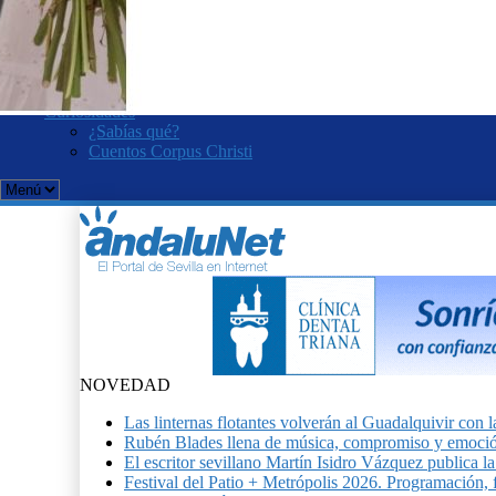
Romería del Rocío
Velá de Santa Ana
KOOZA. Cirque du Soleil
Curro Romero
Salvador Távora
Curiosidades
¿Sabías qué?
Cuentos Corpus Christi
NOVEDAD
Las linternas flotantes volverán al Guadalquivir c
Rubén Blades llena de música, compromiso y emoció
El escritor sevillano Martín Isidro Vázquez publica 
Festival del Patio + Metrópolis 2026. Programación, f