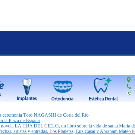
on la ceremonia Tōrō NAGASHI de Coria del Río
n la Plaza de España
la novela LA HIJA DEL CIELO, un libro sobre la vida de santa María de
echas, artistas y entradas. Los Planetas, Luz Casal y Abraham Mateo lid