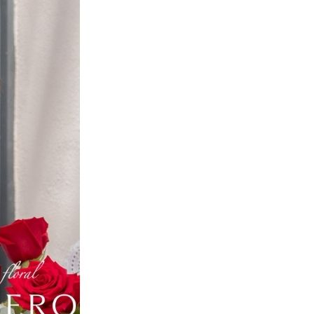
Inicio
Info & Turismo
Restaurantes en Sevilla
Bares de Tapas en Sevilla
Galería Comercial
Monumentos
Autobuses Urbanos
Autobuses Interurbanos
Recorridos Turísticos
Museos
Calendario de Fiestas
Consulados
Oficinas de Turismo
Toros
Ocio & Cultura
Cines
Actividades Infantiles
Exposiciones
Música & Conciertos
Teatro & Danza
Espectaculos
Ferias Sevilla
Festivales
Conferencias