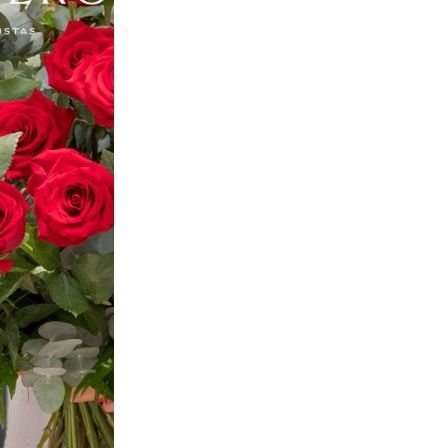
Congresos & Convenciones
Concursos & Premios
Cursos & Talleres
Deportes
Eventos Empresariales
Fiestas Sevilla
Filmoteca / Cineclubs Sevilla
Presentaciones Sevilla
Especiales Sevilla
De Interés
Farmacias de Guardia
Hospitales
Universidades
Teléfonos de Interés
Mercadillos
Horarios de Misa
Cultos no Católicos
Itinerario Cabalgata de los Reyes Magos de Sevilla
Especiales
NAVIDAD EN SEVILLA 2025
Cabalgata Reyes Magos Sevilla
Guía de Nacimientos y Belenes en Sevilla
Feria de Abril
Semana Santa
Corpus Christi Sevilla