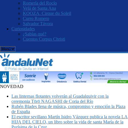
Romería del Rocío
Velá de Santa Ana
KOOZA. Cirque du Soleil
Curro Romero
Salvador Távora
Curiosidades
¿Sabías qué?
Cuentos Corpus Christi
NOVEDAD
Las linternas flotantes volverán al Guadalquivir con la
ceremonia Tōrō NAGASHI de Coria del Río
Rubén Blades llena de música, compromiso y emoción la Plaza
de España
El escritor sevillano Martín Isidro Vázquez publica la novela LA
HIJA DEL CIELO, un libro sobre la vida de santa María de la
Purísima de la Cruz