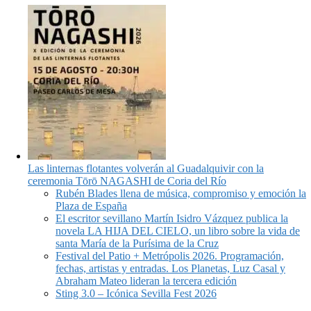
Las linternas flotantes volverán al Guadalquivir con la
ceremonia Tōrō NAGASHI de Coria del Río
Rubén Blades llena de música, compromiso y emoción la
Plaza de España
El escritor sevillano Martín Isidro Vázquez publica la
novela LA HIJA DEL CIELO, un libro sobre la vida de
santa María de la Purísima de la Cruz
Festival del Patio + Metrópolis 2026. Programación,
fechas, artistas y entradas. Los Planetas, Luz Casal y
Abraham Mateo lideran la tercera edición
Sting 3.0 – Icónica Sevilla Fest 2026