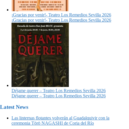
¡Gracias por venir!- Teatro Los Remedios Sevilla 2026
¡Gracias por venir!- Teatro Los Remedios Sevilla 2026
Déjame querer – Teatro Los Remedios Sevilla 2026
Déjame querer – Teatro Los Remedios Sevilla 2026
Latest News
Las linternas flotantes volverán al Guadalquivir con la
ceremonia Tōrō NAGASHI de Coria del Río