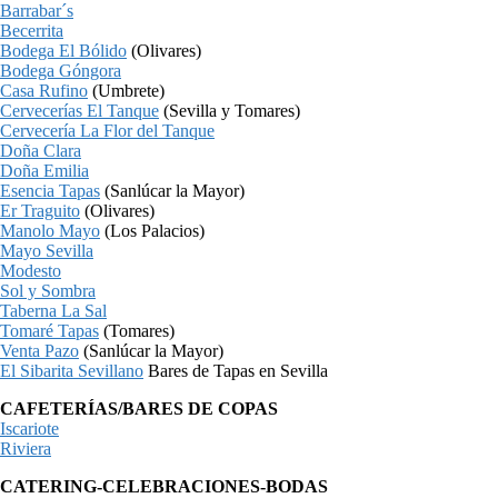
Barrabar´s
Becerrita
Bodega El Bólido
(Olivares)
Bodega Góngora
Casa Rufino
(Umbrete)
Cervecerías El Tanque
(Sevilla y Tomares)
Cervecería La Flor del Tanque
Doña Clara
Doña Emilia
Esencia Tapas
(Sanlúcar la Mayor)
Er Traguito
(Olivares)
Manolo Mayo
(Los Palacios)
Mayo Sevilla
Modesto
Sol y Sombra
Taberna La Sal
Tomaré Tapas
(Tomares)
Venta Pazo
(Sanlúcar la Mayor)
El Sibarita Sevillano
Bares de Tapas en Sevilla
CAFETERÍAS/BARES DE COPAS
Iscariote
Riviera
CATERING-CELEBRACIONES-BODAS