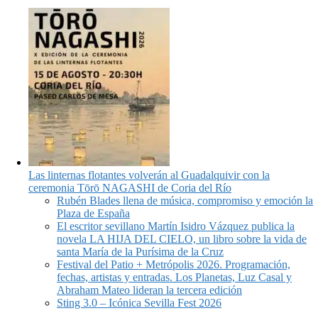
Las linternas flotantes volverán al Guadalquivir con la
ceremonia Tōrō NAGASHI de Coria del Río
Rubén Blades llena de música, compromiso y emoción la
Plaza de España
El escritor sevillano Martín Isidro Vázquez publica la
novela LA HIJA DEL CIELO, un libro sobre la vida de
santa María de la Purísima de la Cruz
Festival del Patio + Metrópolis 2026. Programación,
fechas, artistas y entradas. Los Planetas, Luz Casal y
Abraham Mateo lideran la tercera edición
Sting 3.0 – Icónica Sevilla Fest 2026