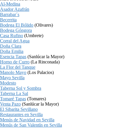
Al-Medina
Asador Azafrán
Barrabar´s
Becerrita
Bodega El Bólido
(Olivares)
Bodega Góngora
Casa Rufino
(Umbrete)
Corral del Agua
Doña Clara
Doña Emilia
Esencia Tapas
(Sanlúcar la Mayor)
Horno de Curro
(La Rinconada)
La Flor del Tanque
Manolo Mayo
(Los Palacios)
Mayo Sevilla
Modesto
Taberna Sol y Sombra
Taberna La Sal
Tomaré Tapas
(Tomares)
Venta Pazo
(Sanlúcar la Mayor)
El Sibarita Sevillano
Restaurantes en Sevilla
Menús de Navidad en Sevilla
Menús de San Valentín en Sevilla