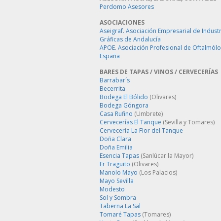
Perdomo Asesores
ASOCIACIONES
Aseigraf. Asociación Empresarial de Industr
Gráficas de Andalucía
APOE. Asociación Profesional de Oftalmól
España
BARES DE TAPAS / VINOS / CERVECERÍAS
Barrabar´s
Becerrita
Bodega El Bólido
(Olivares)
Bodega Góngora
Casa Rufino
(Umbrete)
Cervecerías El Tanque
(Sevilla y Tomares)
Cervecería La Flor del Tanque
Doña Clara
Doña Emilia
Esencia Tapas
(Sanlúcar la Mayor)
Er Traguito
(Olivares)
Manolo Mayo
(Los Palacios)
Mayo Sevilla
Modesto
Sol y Sombra
Taberna La Sal
Tomaré Tapas
(Tomares)