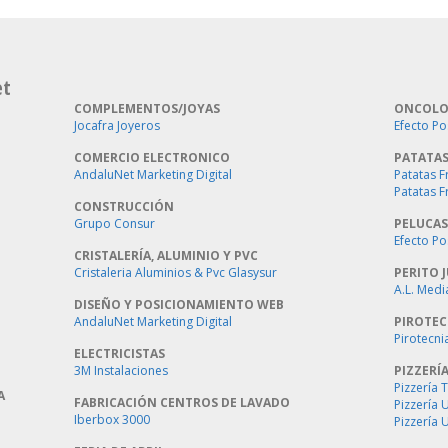
et
COMPLEMENTOS/JOYAS
ONCOLO
Jocafra Joyeros
Efecto Po
COMERCIO ELECTRONICO
PATATAS
AndaluNet Marketing Digital
Patatas F
Patatas F
CONSTRUCCIÓN
Grupo Consur
PELUCAS
Efecto Po
CRISTALERÍA, ALUMINIO Y PVC
Cristaleria Aluminios & Pvc Glasysur
PERITO J
A.L. Medi
DISEÑO Y POSICIONAMIENTO WEB
AndaluNet Marketing Digital
PIROTEC
Pirotecni
ELECTRICISTAS
3M Instalaciones
PIZZERÍ
Pizzería 
A
FABRICACIÓN CENTROS DE LAVADO
Pizzería
Iberbox 3000
Pizzería 