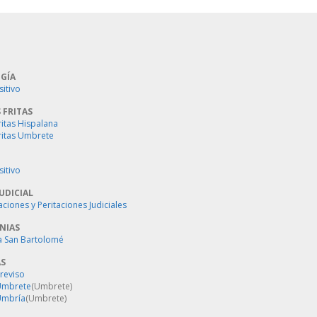
GÍA
sitivo
 FRITAS
ritas Hispalana
ritas Umbrete
sitivo
UDICIAL
aciones y Peritaciones Judiciales
NIAS
a San Bartolomé
AS
Treviso
 Umbrete
(Umbrete)
Umbría
(Umbrete)