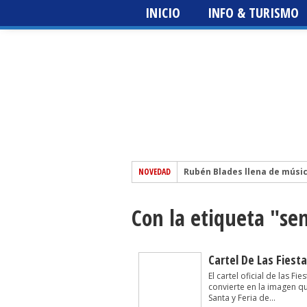
INICIO
INFO & TURISMO
NOVEDAD
Rubén Blades llena de músi
El escritor sevillano Martín 
Con la etiqueta "se
Festival del Patio + Metrópo
edición
Sting 3.0 – Icónica Sevilla Fe
The Prodigy – Icónica Sevilla
Cartel De Las Fiesta
El cartel oficial de las F
convierte en la imagen q
Santa y Feria de...