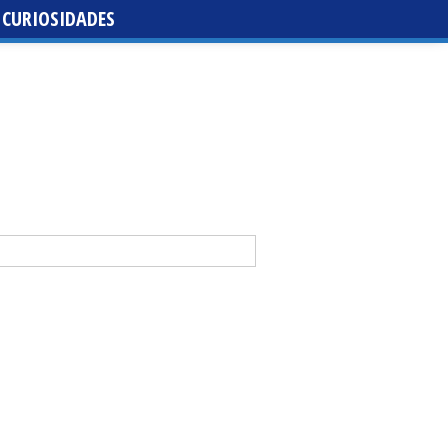
CURIOSIDADES
da de santa María de la Purísima de la Cruz
 Casal y Abraham Mateo lideran la tercera