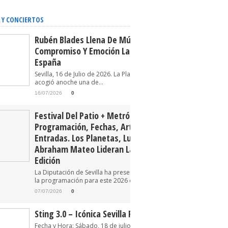
 Y CONCIERTOS
Rubén Blades Llena De Música,
Compromiso Y Emoción La Plaza De
España
Sevilla, 16 de Julio de 2026. La Plaza de España
acogió anoche una de...
16/07/2026
0
Festival Del Patio + Metrópolis 2026.
Programación, Fechas, Artistas Y
Entradas. Los Planetas, Luz Casal Y
Abraham Mateo Lideran La Tercera
Edición
La Diputación de Sevilla ha presentado oficialmente
la programación para este 2026 del Festival...
07/07/2026
0
Sting 3.0 – Icónica Sevilla Fest 2026
Fecha y Hora: Sábado, 18 de julio de 2026 22:30