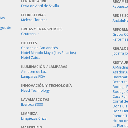
FERIA DE ABRIL
RECAMBI
Feria de Abril de Sevilla
Repuestos
FLORISTERÍAS
REDES S
ias
Melero Floristas
AndaluNet
ogos de
GRUAS Y TRANSPORTES
REFORM
Grutransur
Grupo C
Reformas 
HOTELES
Casona de San Andrés
REGALO
Hotel Manolo Mayo (Los Palacios)
Jocafra J
Hotel Zaida
RESTAU
ILUMINACIÓN / LAMPARAS
Al-Medin
Almacén de Luz
Asador A
Lámparas PISA
Barrabar
Becerrita
INNOVACIÓN Y TECNOLOGÍA
Bodega E
Need Technology
Bodega 
Casa Ruf
LAVAMASCOTAS
Corral de
Iberbox 3000
Doña Cla
Doña Emi
LIMPIEZA
Esencia 
Limpiezas Criza
Horno de
La Flor d
MARKETING