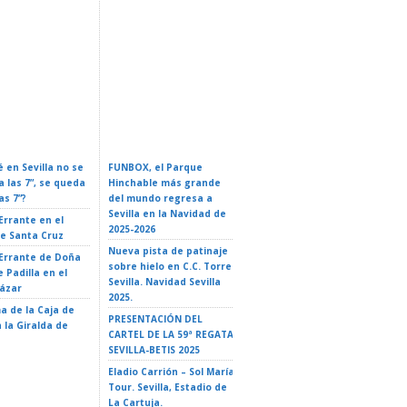
rio Oficial De
Conferencia: Naves
 En Sevilla 2026:
ZURICH MARATÓN DE
Espaciales: De La Ficción A
Y Guía Completa
SEVILLA – Sevilla 2026
La Realidad
 en Sevilla no se
FUNBOX, el Parque
I LOVE ROCK&ROLL –
a las 7”, se queda
Hinchable más grande
ROCK EN FAMILIA. El
as 7”?
del mundo regresa a
Teatro de Triana 2026
Sevilla en la Navidad de
 Errante en el
EL GATO CON BOTAS- El
2025-2026
de Santa Cruz
Teatro de Triana 2026
Nueva pista de patinaje
 Errante de Doña
LA ISLA DE MAUI. TRIBUTO
sobre hielo en C.C. Torre
 Padilla en el
A VAIANA – El Teatro de
Sevilla. Navidad Sevilla
cázar
Triana 2026
2025.
a de la Caja de
LA ISLA DE DOS CIELOS –
PRESENTACIÓN DEL
 la Giralda de
35 Ciclo «El Teatro y la
CARTEL DE LA 59ª REGATA
escuela» – Teatro
SEVILLA-BETIS 2025
Alameda – Sevilla
Eladio Carrión – Sol María
Tour. Sevilla, Estadio de
La Cartuja.