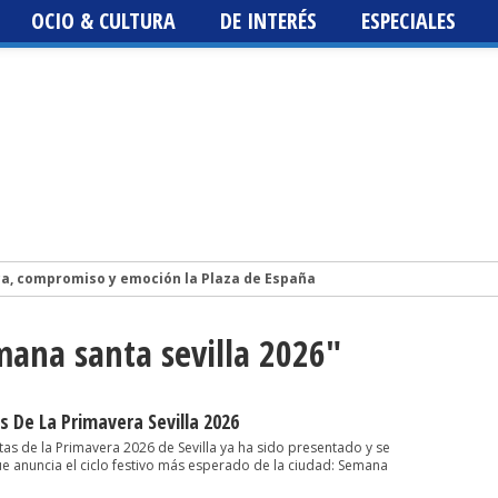
OCIO & CULTURA
DE INTERÉS
ESPECIALES
ca, compromiso y emoción la Plaza de España
Isidro Vázquez publica la novela LA HIJA DEL CIELO, un libro sobre la vi
mana santa sevilla 2026"
lis 2026. Programación, fechas, artistas y entradas. Los Planetas, Luz
st 2026
 Fest 2026
s De La Primavera Sevilla 2026
iestas de la Primavera 2026 de Sevilla ya ha sido presentado y se
ue anuncia el ciclo festivo más esperado de la ciudad: Semana