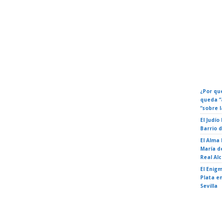
Calenda
Eventos
Fechas 
¿Por qué
queda “
“sobre l
El Judío
Barrio 
El Alma
María de
Real Al
El Enigm
Plata en
Sevilla