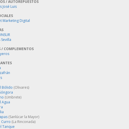
OS / AUTOREPUESTOS
 José Luis
OCIALES
 Marketing Digital
AS
ONSUR
Sevilla
S / COMPLEMENTOS
oyeros
RANTES
a
zafrán
´s
l Bólido
(Olivares)
Góngora
ino
(Umbrete)
l Agua
ra
lia
Tapas
(Sanlúcar la Mayor)
 Curro
(La Rinconada)
el Tanque