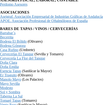
ASESORIA FISCAL, LABORAL, CONTABLE
Perdomo Asesores
ASOCIACIONES
Aseigraf. Asociación Empresarial de Industrias Gráficas de Andalucía
APOE. Asociación Profesional de Oftalmólogos de España
BARES DE TAPAS / VINOS / CERVECERÍAS
Barrabar´s
Becerrita
Bodega El Bólido
(Olivares)
Bodega Góngora
Casa Rufino
(Umbrete)
Cervecerías El Tanque
(Sevilla y Tomares)
Cervecería La Flor del Tanque
Doña Clara
Doña Emilia
Esencia Tapas
(Sanlúcar la Mayor)
Er Traguito
(Olivares)
Manolo Mayo
(Los Palacios)
Mayo Sevilla
Modesto
Sol y Sombra
Taberna La Sal
Tomaré Tapas
(Tomares)
Venta Pazo
(Sanlúcar la Mayor)