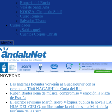
Romería del Rocío
Velá de Santa Ana
KOOZA. Cirque du Soleil
Curro Romero
Salvador Távora
Curiosidades
¿Sabías qué?
Cuentos Corpus Christi
NOVEDAD
Las linternas flotantes volverán al Guadalquivir con la
ceremonia Tōrō NAGASHI de Coria del Río
Rubén Blades llena de música, compromiso y emoción la Plaza
de España
El escritor sevillano Martín Isidro Vázquez publica la novela LA
HIJA DEL CIELO, un libro sobre la vida de santa María de la
Purísima de la Cruz