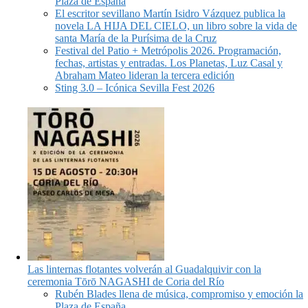
Plaza de España
El escritor sevillano Martín Isidro Vázquez publica la
novela LA HIJA DEL CIELO, un libro sobre la vida de
santa María de la Purísima de la Cruz
Festival del Patio + Metrópolis 2026. Programación,
fechas, artistas y entradas. Los Planetas, Luz Casal y
Abraham Mateo lideran la tercera edición
Sting 3.0 – Icónica Sevilla Fest 2026
Las linternas flotantes volverán al Guadalquivir con la
ceremonia Tōrō NAGASHI de Coria del Río
Rubén Blades llena de música, compromiso y emoción la
Plaza de España