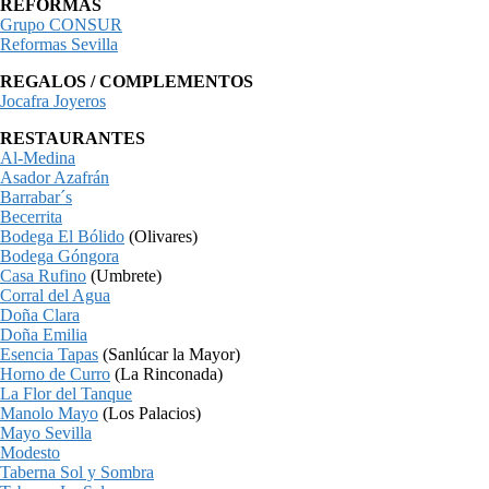
REFORMAS
Grupo CONSUR
Reformas Sevilla
REGALOS / COMPLEMENTOS
Jocafra Joyeros
RESTAURANTES
Al-Medina
Asador Azafrán
Barrabar´s
Becerrita
Bodega El Bólido
(Olivares)
Bodega Góngora
Casa Rufino
(Umbrete)
Corral del Agua
Doña Clara
Doña Emilia
Esencia Tapas
(Sanlúcar la Mayor)
Horno de Curro
(La Rinconada)
La Flor del Tanque
Manolo Mayo
(Los Palacios)
Mayo Sevilla
Modesto
Taberna Sol y Sombra