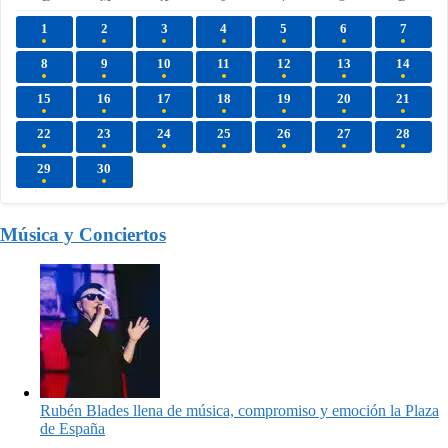
1
2
3
4
5
6
7
8
9
10
11
12
13
14
15
16
17
18
19
20
21
22
23
24
25
26
27
28
29
30
Música y Conciertos
Rubén Blades llena de música, compromiso y emoción la Plaza
de España