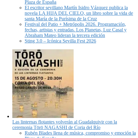
Plaza de España
El escritor sevillano Martín Isidro Vázquez publica la
novela LA HIJA DEL CIELO, un libro sobre la vida de
santa María de la Purísima de la Cruz
Festival del Patio + Metrópolis 2026. Programación,
fechas, artistas y entradas. Los Planetas, Luz Casal y
Abraham Mateo lideran la tercera edición
Sting 3.0 – Icónica Sevilla Fest 2026
Las linternas flotantes volverán al Guadalquivir con la
ceremonia Tōrō NAGASHI de Coria del Río
Rubén Blades llena de música, compromiso y emoción la