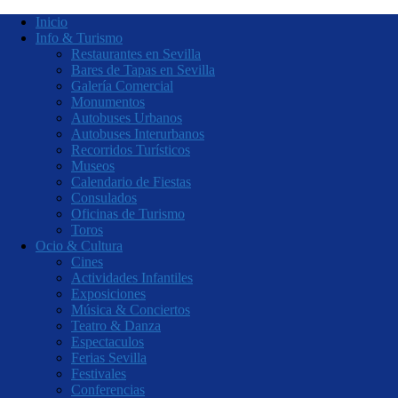
Inicio
Info & Turismo
Restaurantes en Sevilla
Bares de Tapas en Sevilla
Galería Comercial
Monumentos
Autobuses Urbanos
Autobuses Interurbanos
Recorridos Turísticos
Museos
Calendario de Fiestas
Consulados
Oficinas de Turismo
Toros
Ocio & Cultura
Cines
Actividades Infantiles
Exposiciones
Música & Conciertos
Teatro & Danza
Espectaculos
Ferias Sevilla
Festivales
Conferencias