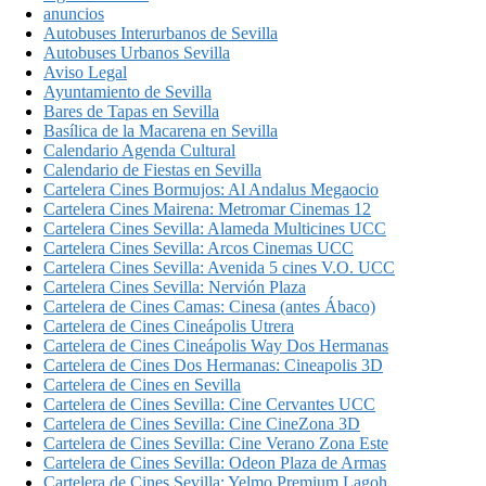
anuncios
Autobuses Interurbanos de Sevilla
Autobuses Urbanos Sevilla
Aviso Legal
Ayuntamiento de Sevilla
Bares de Tapas en Sevilla
Basílica de la Macarena en Sevilla
Calendario Agenda Cultural
Calendario de Fiestas en Sevilla
Cartelera Cines Bormujos: Al Andalus Megaocio
Cartelera Cines Mairena: Metromar Cinemas 12
Cartelera Cines Sevilla: Alameda Multicines UCC
Cartelera Cines Sevilla: Arcos Cinemas UCC
Cartelera Cines Sevilla: Avenida 5 cines V.O. UCC
Cartelera Cines Sevilla: Nervión Plaza
Cartelera de Cines Camas: Cinesa (antes Ábaco)
Cartelera de Cines Cineápolis Utrera
Cartelera de Cines Cineápolis Way Dos Hermanas
Cartelera de Cines Dos Hermanas: Cineapolis 3D
Cartelera de Cines en Sevilla
Cartelera de Cines Sevilla: Cine Cervantes UCC
Cartelera de Cines Sevilla: Cine CineZona 3D
Cartelera de Cines Sevilla: Cine Verano Zona Este
Cartelera de Cines Sevilla: Odeon Plaza de Armas
Cartelera de Cines Sevilla: Yelmo Premium Lagoh