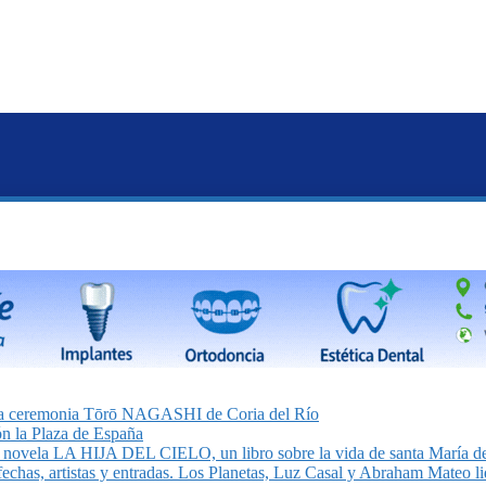
on la ceremonia Tōrō NAGASHI de Coria del Río
n la Plaza de España
la novela LA HIJA DEL CIELO, un libro sobre la vida de santa María de
echas, artistas y entradas. Los Planetas, Luz Casal y Abraham Mateo lid