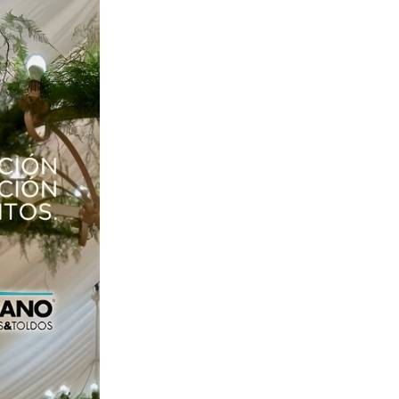
Inicio
Info & Turismo
Restaurantes en Sevilla
Bares de Tapas en Sevilla
Galería Comercial
Monumentos
Autobuses Urbanos
Autobuses Interurbanos
Recorridos Turísticos
Museos
Calendario de Fiestas
Consulados
Oficinas de Turismo
Toros
Ocio & Cultura
Cines
Actividades Infantiles
Exposiciones
Música & Conciertos
Teatro & Danza
Espectaculos
Ferias Sevilla
Festivales
Conferencias