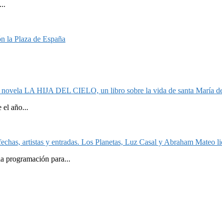
..
n la Plaza de España
la novela LA HIJA DEL CIELO, un libro sobre la vida de santa María de
el año...
echas, artistas y entradas. Los Planetas, Luz Casal y Abraham Mateo lid
la programación para...