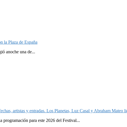
n la Plaza de España
gió anoche una de...
echas, artistas y entradas. Los Planetas, Luz Casal y Abraham Mateo lid
a programación para este 2026 del Festival...