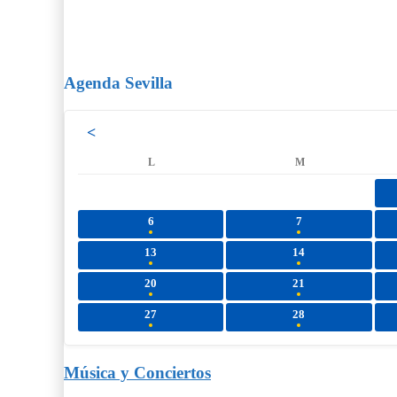
Agenda Sevilla
<
L
M
6
7
13
14
20
21
27
28
Música y Conciertos