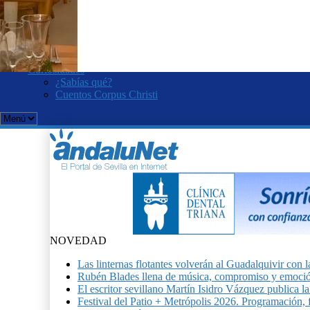
Romería del Rocío
Velá de Santa Ana
KOOZA. Cirque du Soleil
Curro Romero
Salvador Távora
Curiosidades
¿Sabías qué?
Cuentos Corpus Christi
NOVEDAD
Las linternas flotantes volverán al Guadalquivir c
Rubén Blades llena de música, compromiso y emoció
El escritor sevillano Martín Isidro Vázquez publica 
Festival del Patio + Metrópolis 2026. Programación, f