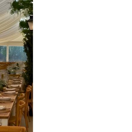
Congresos & Convenciones
Concursos & Premios
Cursos & Talleres
Deportes
Eventos Empresariales
Fiestas Sevilla
Filmoteca / Cineclubs Sevilla
Presentaciones Sevilla
Especiales Sevilla
De Interés
Farmacias de Guardia
Hospitales
Universidades
Teléfonos de Interés
Mercadillos
Horarios de Misa
Cultos no Católicos
Itinerario Cabalgata de los Reyes Magos de Sevilla
Especiales
NAVIDAD EN SEVILLA 2025
Cabalgata Reyes Magos Sevilla
Guía de Nacimientos y Belenes en Sevilla
Feria de Abril
Semana Santa
Corpus Christi Sevilla