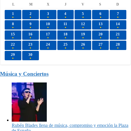
L
M
X
J
V
S
D
1
2
3
4
5
6
7
8
9
10
11
12
13
14
15
16
17
18
19
20
21
22
23
24
25
26
27
28
29
30
Música y Conciertos
Rubén Blades llena de música, compromiso y emoción la Plaza
de España