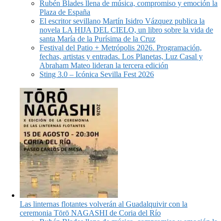
Rubén Blades llena de música, compromiso y emoción la
Plaza de España
El escritor sevillano Martín Isidro Vázquez publica la
novela LA HIJA DEL CIELO, un libro sobre la vida de
santa María de la Purísima de la Cruz
Festival del Patio + Metrópolis 2026. Programación,
fechas, artistas y entradas. Los Planetas, Luz Casal y
Abraham Mateo lideran la tercera edición
Sting 3.0 – Icónica Sevilla Fest 2026
Las linternas flotantes volverán al Guadalquivir con la
ceremonia Tōrō NAGASHI de Coria del Río