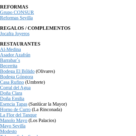
REFORMAS
Grupo CONSUR
Reformas Sevilla
REGALOS / COMPLEMENTOS
Jocafra Joyeros
RESTAURANTES
Al-Medina
Asador Azafrán
Barrabar´s
Becerrita
Bodega El Bólido
(Olivares)
Bodega Góngora
Casa Rufino
(Umbrete)
Corral del Agua
Doña Clara
Doña Emilia
Esencia Tapas
(Sanlúcar la Mayor)
Horno de Curro
(La Rinconada)
La Flor del Tanque
Manolo Mayo
(Los Palacios)
Mayo Sevilla
Modesto