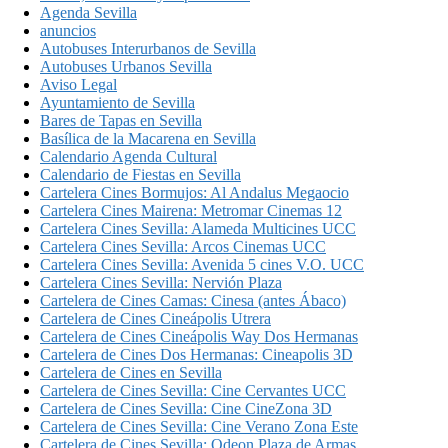
Agenda Sevilla
anuncios
Autobuses Interurbanos de Sevilla
Autobuses Urbanos Sevilla
Aviso Legal
Ayuntamiento de Sevilla
Bares de Tapas en Sevilla
Basílica de la Macarena en Sevilla
Calendario Agenda Cultural
Calendario de Fiestas en Sevilla
Cartelera Cines Bormujos: Al Andalus Megaocio
Cartelera Cines Mairena: Metromar Cinemas 12
Cartelera Cines Sevilla: Alameda Multicines UCC
Cartelera Cines Sevilla: Arcos Cinemas UCC
Cartelera Cines Sevilla: Avenida 5 cines V.O. UCC
Cartelera Cines Sevilla: Nervión Plaza
Cartelera de Cines Camas: Cinesa (antes Ábaco)
Cartelera de Cines Cineápolis Utrera
Cartelera de Cines Cineápolis Way Dos Hermanas
Cartelera de Cines Dos Hermanas: Cineapolis 3D
Cartelera de Cines en Sevilla
Cartelera de Cines Sevilla: Cine Cervantes UCC
Cartelera de Cines Sevilla: Cine CineZona 3D
Cartelera de Cines Sevilla: Cine Verano Zona Este
Cartelera de Cines Sevilla: Odeon Plaza de Armas