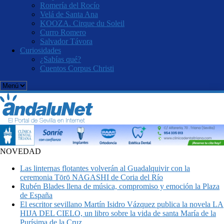
Romería del Rocío
Velá de Santa Ana
KOOZA. Cirque du Soleil
Curro Romero
Salvador Távora
Curiosidades
¿Sabías qué?
Cuentos Corpus Christi
NOVEDAD
Las linternas flotantes volverán al Guadalquivir con la
ceremonia Tōrō NAGASHI de Coria del Río
Rubén Blades llena de música, compromiso y emoción la Plaza
de España
El escritor sevillano Martín Isidro Vázquez publica la novela LA
HIJA DEL CIELO, un libro sobre la vida de santa María de la
Purísima de la Cruz