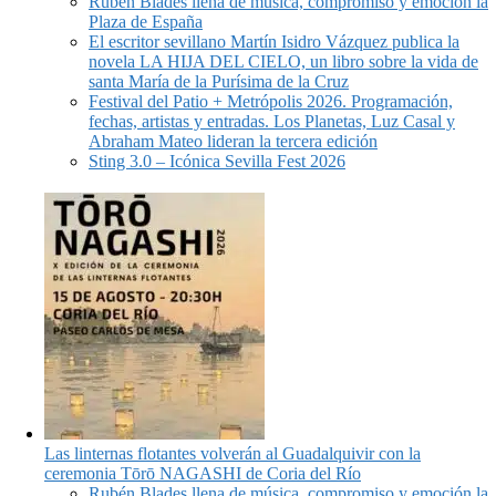
Rubén Blades llena de música, compromiso y emoción la
Plaza de España
El escritor sevillano Martín Isidro Vázquez publica la
novela LA HIJA DEL CIELO, un libro sobre la vida de
santa María de la Purísima de la Cruz
Festival del Patio + Metrópolis 2026. Programación,
fechas, artistas y entradas. Los Planetas, Luz Casal y
Abraham Mateo lideran la tercera edición
Sting 3.0 – Icónica Sevilla Fest 2026
Las linternas flotantes volverán al Guadalquivir con la
ceremonia Tōrō NAGASHI de Coria del Río
Rubén Blades llena de música, compromiso y emoción la