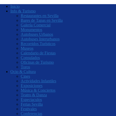
Inicio
Info & Turismo
Restaurantes en Sevilla
Bares de Tapas en Sevilla
Galería Comercial
Monumentos
Autobuses Urbanos
Autobuses Interurbanos
Recorridos Turísticos
Museos
Calendario de Fiestas
Consulados
Oficinas de Turismo
Toros
Ocio & Cultura
Cines
Actividades Infantiles
Exposiciones
Música & Conciertos
Teatro & Danza
Espectaculos
Ferias Sevilla
Festivales
Conferencias