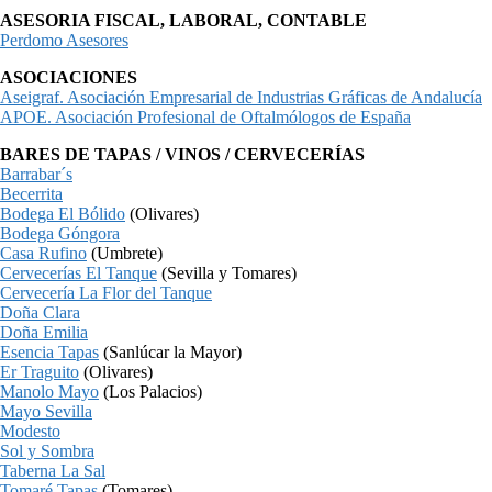
ASESORIA FISCAL, LABORAL, CONTABLE
Perdomo Asesores
ASOCIACIONES
Aseigraf. Asociación Empresarial de Industrias Gráficas de Andalucía
APOE. Asociación Profesional de Oftalmólogos de España
BARES DE TAPAS / VINOS / CERVECERÍAS
Barrabar´s
Becerrita
Bodega El Bólido
(Olivares)
Bodega Góngora
Casa Rufino
(Umbrete)
Cervecerías El Tanque
(Sevilla y Tomares)
Cervecería La Flor del Tanque
Doña Clara
Doña Emilia
Esencia Tapas
(Sanlúcar la Mayor)
Er Traguito
(Olivares)
Manolo Mayo
(Los Palacios)
Mayo Sevilla
Modesto
Sol y Sombra
Taberna La Sal
Tomaré Tapas
(Tomares)