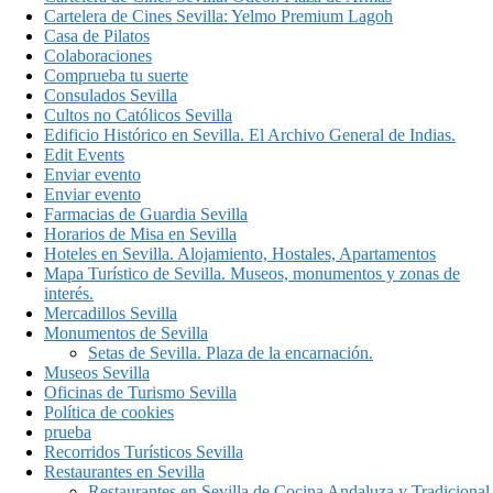
Cartelera de Cines Sevilla: Yelmo Premium Lagoh
Casa de Pilatos
Colaboraciones
Comprueba tu suerte
Consulados Sevilla
Cultos no Católicos Sevilla
Edificio Histórico en Sevilla. El Archivo General de Indias.
Edit Events
Enviar evento
Enviar evento
Farmacias de Guardia Sevilla
Horarios de Misa en Sevilla
Hoteles en Sevilla. Alojamiento, Hostales, Apartamentos
Mapa Turístico de Sevilla. Museos, monumentos y zonas de
interés.
Mercadillos Sevilla
Monumentos de Sevilla
Setas de Sevilla. Plaza de la encarnación.
Museos Sevilla
Oficinas de Turismo Sevilla
Política de cookies
prueba
Recorridos Turísticos Sevilla
Restaurantes en Sevilla
Restaurantes en Sevilla de Cocina Andaluza y Tradicional