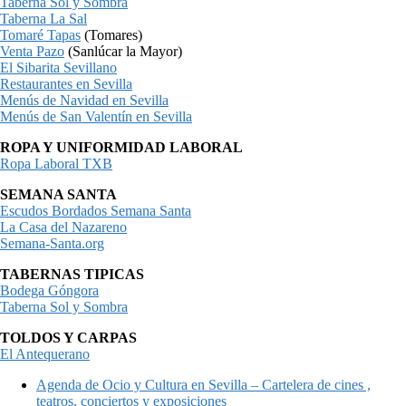
Taberna Sol y Sombra
Taberna La Sal
Tomaré Tapas
(Tomares)
Venta Pazo
(Sanlúcar la Mayor)
El Sibarita Sevillano
Restaurantes en Sevilla
Menús de Navidad en Sevilla
Menús de San Valentín en Sevilla
ROPA Y UNIFORMIDAD LABORAL
Ropa Laboral TXB
SEMANA SANTA
Escudos Bordados Semana Santa
La Casa del Nazareno
Semana-Santa.org
TABERNAS TIPICAS
Bodega Góngora
Taberna Sol y Sombra
TOLDOS Y CARPAS
El Antequerano
Agenda de Ocio y Cultura en Sevilla – Cartelera de cines ,
teatros, conciertos y exposiciones