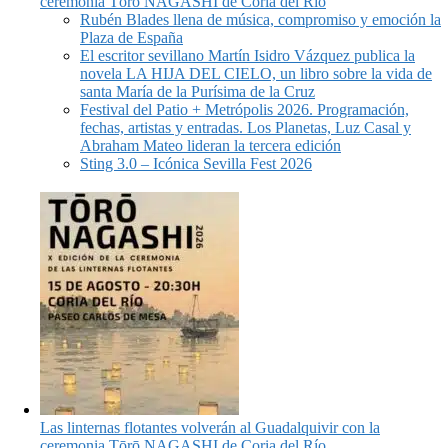
ceremonia Tōrō NAGASHI de Coria del Río
Rubén Blades llena de música, compromiso y emoción la
Plaza de España
El escritor sevillano Martín Isidro Vázquez publica la
novela LA HIJA DEL CIELO, un libro sobre la vida de
santa María de la Purísima de la Cruz
Festival del Patio + Metrópolis 2026. Programación,
fechas, artistas y entradas. Los Planetas, Luz Casal y
Abraham Mateo lideran la tercera edición
Sting 3.0 – Icónica Sevilla Fest 2026
Las linternas flotantes volverán al Guadalquivir con la
ceremonia Tōrō NAGASHI de Coria del Río