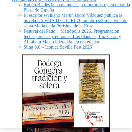
Rubén Blades llena de música, compromiso y emoción la
Plaza de España
El escritor sevillano Martín Isidro Vázquez publica la
novela LA HIJA DEL CIELO, un libro sobre la vida de
santa María de la Purísima de la Cruz
Festival del Patio + Metrópolis 2026. Programación,
fechas, artistas y entradas. Los Planetas, Luz Casal y
Abraham Mateo lideran la tercera edición
Sting 3.0 – Icónica Sevilla Fest 2026