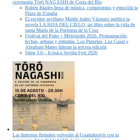
ceremonia Tōrō NAGASHI de Coria del Río
Rubén Blades llena de música, compromiso y emoción la
Plaza de España
El escritor sevillano Martín Isidro Vázquez publica la
novela LA HIJA DEL CIELO, un libro sobre la vida de
santa María de la Purísima de la Cruz
Festival del Patio + Metrópolis 2026. Programación,
fechas, artistas y entradas. Los Planetas, Luz Casal y
Abraham Mateo lideran la tercera edición
Sting 3.0 – Icónica Sevilla Fest 2026
Las linternas flotantes volverán al Guadalquivir con la