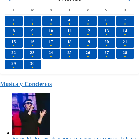
L
M
X
J
V
S
D
1
2
3
4
5
6
7
8
9
10
11
12
13
14
15
16
17
18
19
20
21
22
23
24
25
26
27
28
29
30
Música y Conciertos
Rubén Blades llena de música, compromiso y emoción la Plaza