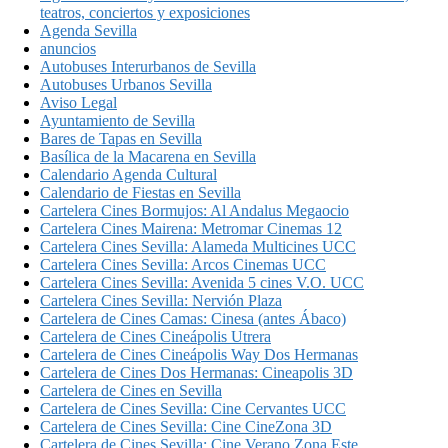
teatros, conciertos y exposiciones
Agenda Sevilla
anuncios
Autobuses Interurbanos de Sevilla
Autobuses Urbanos Sevilla
Aviso Legal
Ayuntamiento de Sevilla
Bares de Tapas en Sevilla
Basílica de la Macarena en Sevilla
Calendario Agenda Cultural
Calendario de Fiestas en Sevilla
Cartelera Cines Bormujos: Al Andalus Megaocio
Cartelera Cines Mairena: Metromar Cinemas 12
Cartelera Cines Sevilla: Alameda Multicines UCC
Cartelera Cines Sevilla: Arcos Cinemas UCC
Cartelera Cines Sevilla: Avenida 5 cines V.O. UCC
Cartelera Cines Sevilla: Nervión Plaza
Cartelera de Cines Camas: Cinesa (antes Ábaco)
Cartelera de Cines Cineápolis Utrera
Cartelera de Cines Cineápolis Way Dos Hermanas
Cartelera de Cines Dos Hermanas: Cineapolis 3D
Cartelera de Cines en Sevilla
Cartelera de Cines Sevilla: Cine Cervantes UCC
Cartelera de Cines Sevilla: Cine CineZona 3D
Cartelera de Cines Sevilla: Cine Verano Zona Este