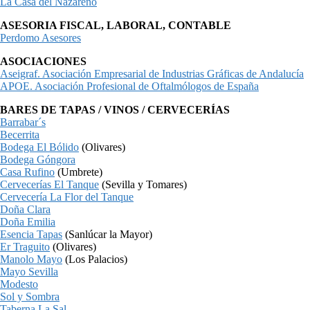
La Casa del Nazareno
ASESORIA FISCAL, LABORAL, CONTABLE
Perdomo Asesores
ASOCIACIONES
Aseigraf. Asociación Empresarial de Industrias Gráficas de Andalucía
APOE. Asociación Profesional de Oftalmólogos de España
BARES DE TAPAS / VINOS / CERVECERÍAS
Barrabar´s
Becerrita
Bodega El Bólido
(Olivares)
Bodega Góngora
Casa Rufino
(Umbrete)
Cervecerías El Tanque
(Sevilla y Tomares)
Cervecería La Flor del Tanque
Doña Clara
Doña Emilia
Esencia Tapas
(Sanlúcar la Mayor)
Er Traguito
(Olivares)
Manolo Mayo
(Los Palacios)
Mayo Sevilla
Modesto
Sol y Sombra
Taberna La Sal