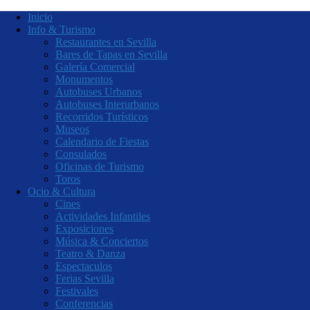
Inicio
Info & Turismo
Restaurantes en Sevilla
Bares de Tapas en Sevilla
Galería Comercial
Monumentos
Autobuses Urbanos
Autobuses Interurbanos
Recorridos Turísticos
Museos
Calendario de Fiestas
Consulados
Oficinas de Turismo
Toros
Ocio & Cultura
Cines
Actividades Infantiles
Exposiciones
Música & Conciertos
Teatro & Danza
Espectaculos
Ferias Sevilla
Festivales
Conferencias