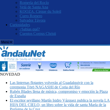
Romería del Rocío
Velá de Santa Ana
KOOZA. Cirque du Soleil
Curro Romero
Salvador Távora
Curiosidades
¿Sabías qué?
Cuentos Corpus Christi
NOVEDAD
Las linternas flotantes volverán al Guadalquivir con la
ceremonia Tōrō NAGASHI de Coria del Río
Rubén Blades llena de música, compromiso y emoción la Plaza
de España
El escritor sevillano Martín Isidro Vázquez publica la novela LA
HIJA DEL CIELO, un libro sobre la vida de santa María de la
Purísima de la Cruz