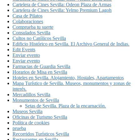
Cartelera de Cines Sevilla: Odeon Plaza de Armas
Cartelera de Cines Sevilla: Yelmo Premium Lagoh
Casa de Pilatos
Colaboraciones
Comprueba tu suerte
Consulados Sevilla
Cultos no Católicos Sevilla
Edificio Histórico en Sevilla. El Archivo General de Indias.
Edit Events
Enviar evento
Enviar evento
Farmacias de Guardia Sevilla
Horarios de Misa en Sevilla
Hoteles en Sevilla. Alojamiento, Hostales, Apartamentos
Mapa Turístico de Sevilla. Museos, monumentos y zonas de
interés.
Mercadillos Sevilla
Monumentos de Sevilla
Setas de Sevilla. Plaza de la encarnación.
Museos Sevilla
Oficinas de Turismo Sevilla
Política de cookies
prueba
Recorridos Turísticos Sevilla
Restaurantes en Sevilla