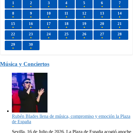
1
2
3
4
5
6
7
8
9
10
11
12
13
14
15
16
17
18
19
20
21
22
23
24
25
26
27
28
29
30
Música y Conciertos
Rubén Blades llena de música, compromiso y emoción la Plaza
de España
Sevilla, 16 de Julio de 2026. La Plaza de España acogió anoche