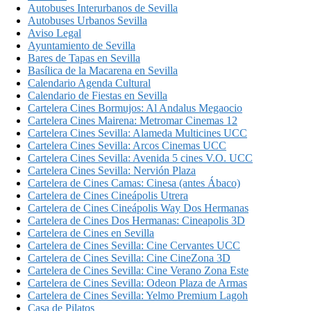
Autobuses Interurbanos de Sevilla
Autobuses Urbanos Sevilla
Aviso Legal
Ayuntamiento de Sevilla
Bares de Tapas en Sevilla
Basílica de la Macarena en Sevilla
Calendario Agenda Cultural
Calendario de Fiestas en Sevilla
Cartelera Cines Bormujos: Al Andalus Megaocio
Cartelera Cines Mairena: Metromar Cinemas 12
Cartelera Cines Sevilla: Alameda Multicines UCC
Cartelera Cines Sevilla: Arcos Cinemas UCC
Cartelera Cines Sevilla: Avenida 5 cines V.O. UCC
Cartelera Cines Sevilla: Nervión Plaza
Cartelera de Cines Camas: Cinesa (antes Ábaco)
Cartelera de Cines Cineápolis Utrera
Cartelera de Cines Cineápolis Way Dos Hermanas
Cartelera de Cines Dos Hermanas: Cineapolis 3D
Cartelera de Cines en Sevilla
Cartelera de Cines Sevilla: Cine Cervantes UCC
Cartelera de Cines Sevilla: Cine CineZona 3D
Cartelera de Cines Sevilla: Cine Verano Zona Este
Cartelera de Cines Sevilla: Odeon Plaza de Armas
Cartelera de Cines Sevilla: Yelmo Premium Lagoh
Casa de Pilatos