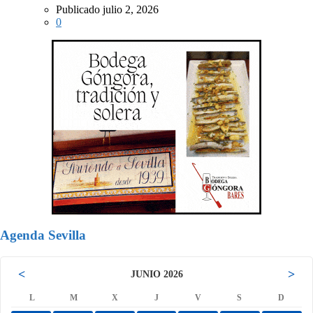
Publicado julio 2, 2026
0
Agenda Sevilla
<
>
JUNIO 2026
L
M
X
J
V
S
D