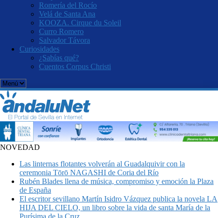
Romería del Rocío
Velá de Santa Ana
KOOZA. Cirque du Soleil
Curro Romero
Salvador Távora
Curiosidades
¿Sabías qué?
Cuentos Corpus Christi
NOVEDAD
Las linternas flotantes volverán al Guadalquivir con la
ceremonia Tōrō NAGASHI de Coria del Río
Rubén Blades llena de música, compromiso y emoción la Plaza
de España
El escritor sevillano Martín Isidro Vázquez publica la novela LA
HIJA DEL CIELO, un libro sobre la vida de santa María de la
Purísima de la Cruz