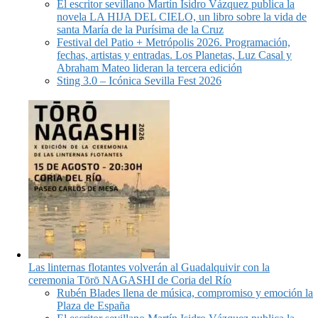
El escritor sevillano Martín Isidro Vázquez publica la
novela LA HIJA DEL CIELO, un libro sobre la vida de
santa María de la Purísima de la Cruz
Festival del Patio + Metrópolis 2026. Programación,
fechas, artistas y entradas. Los Planetas, Luz Casal y
Abraham Mateo lideran la tercera edición
Sting 3.0 – Icónica Sevilla Fest 2026
Las linternas flotantes volverán al Guadalquivir con la
ceremonia Tōrō NAGASHI de Coria del Río
Rubén Blades llena de música, compromiso y emoción la
Plaza de España