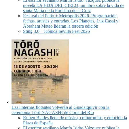
El escritor sevillano Martín Isidro Vázquez publica la
novela LA HIJA DEL CIELO, un libro sobre la vida de
santa María de la Purísima de la Cruz
Festival del Patio + Metrópolis 2026. Programación,
fechas, artistas y entradas. Los Planetas, Luz Casal y
Abraham Mateo lideran la tercera edición
Sting 3.0 – Icónica Sevilla Fest 2026
Las linternas flotantes volverán al Guadalquivir con la
ceremonia Tōrō NAGASHI de Coria del Río
Rubén Blades llena de música, compromiso y emoción la
Plaza de España
El escritor sevillano Martín Isidro Vázquez publica la