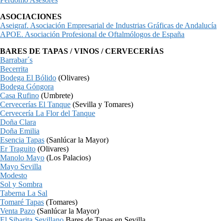
ASOCIACIONES
Aseigraf. Asociación Empresarial de Industrias Gráficas de Andalucía
APOE. Asociación Profesional de Oftalmólogos de España
BARES DE TAPAS / VINOS / CERVECERÍAS
Barrabar´s
Becerrita
Bodega El Bólido
(Olivares)
Bodega Góngora
Casa Rufino
(Umbrete)
Cervecerías El Tanque
(Sevilla y Tomares)
Cervecería La Flor del Tanque
Doña Clara
Doña Emilia
Esencia Tapas
(Sanlúcar la Mayor)
Er Traguito
(Olivares)
Manolo Mayo
(Los Palacios)
Mayo Sevilla
Modesto
Sol y Sombra
Taberna La Sal
Tomaré Tapas
(Tomares)
Venta Pazo
(Sanlúcar la Mayor)
El Sibarita Sevillano
Bares de Tapas en Sevilla