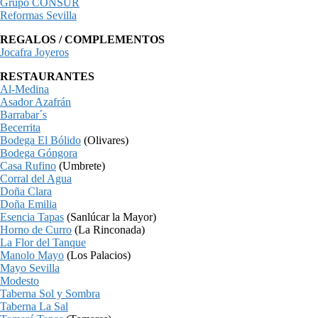
Grupo CONSUR
Reformas Sevilla
REGALOS / COMPLEMENTOS
Jocafra Joyeros
RESTAURANTES
Al-Medina
Asador Azafrán
Barrabar´s
Becerrita
Bodega El Bólido
(Olivares)
Bodega Góngora
Casa Rufino
(Umbrete)
Corral del Agua
Doña Clara
Doña Emilia
Esencia Tapas
(Sanlúcar la Mayor)
Horno de Curro
(La Rinconada)
La Flor del Tanque
Manolo Mayo
(Los Palacios)
Mayo Sevilla
Modesto
Taberna Sol y Sombra
Taberna La Sal