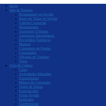
Inicio
Info & Turismo
Restaurantes en Sevilla
Bares de Tapas en Sevilla
Galería Comercial
Monumentos
Autobuses Urbanos
Autobuses Interurbanos
Recorridos Turísticos
Museos
Calendario de Fiestas
Consulados
Oficinas de Turismo
Toros
Ocio & Cultura
Cines
Actividades Infantiles
Exposiciones
Música & Conciertos
Teatro & Danza
Espectaculos
Ferias Sevilla
Festivales
Conferencias