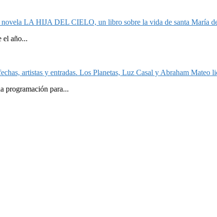
la novela LA HIJA DEL CIELO, un libro sobre la vida de santa María de
el año...
echas, artistas y entradas. Los Planetas, Luz Casal y Abraham Mateo lid
la programación para...