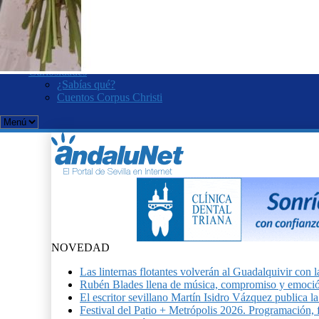
Romería del Rocío
Velá de Santa Ana
KOOZA. Cirque du Soleil
Curro Romero
Salvador Távora
Curiosidades
¿Sabías qué?
Cuentos Corpus Christi
NOVEDAD
Las linternas flotantes volverán al Guadalquivir c
Rubén Blades llena de música, compromiso y emoció
El escritor sevillano Martín Isidro Vázquez publica 
Festival del Patio + Metrópolis 2026. Programación, f