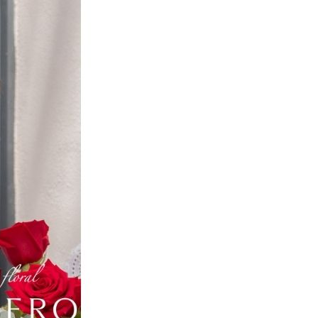
Inicio
Info & Turismo
Restaurantes en Sevilla
Bares de Tapas en Sevilla
Galería Comercial
Monumentos
Autobuses Urbanos
Autobuses Interurbanos
Recorridos Turísticos
Museos
Calendario de Fiestas
Consulados
Oficinas de Turismo
Toros
Ocio & Cultura
Cines
Actividades Infantiles
Exposiciones
Música & Conciertos
Teatro & Danza
Espectaculos
Ferias Sevilla
Festivales
Conferencias