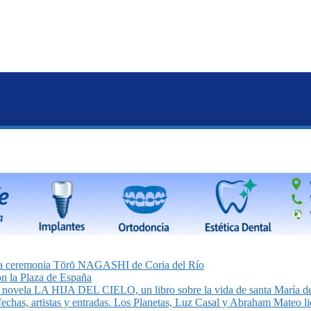
on la ceremonia Tōrō NAGASHI de Coria del Río
n la Plaza de España
la novela LA HIJA DEL CIELO, un libro sobre la vida de santa María de
echas, artistas y entradas. Los Planetas, Luz Casal y Abraham Mateo lid