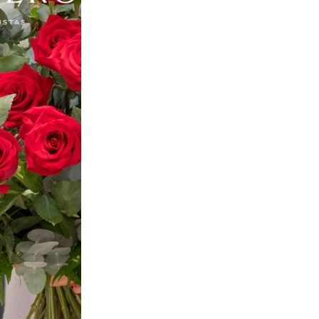
Congresos & Convenciones
Concursos & Premios
Cursos & Talleres
Deportes
Eventos Empresariales
Fiestas Sevilla
Filmoteca / Cineclubs Sevilla
Presentaciones Sevilla
Especiales Sevilla
De Interés
Farmacias de Guardia
Hospitales
Universidades
Teléfonos de Interés
Mercadillos
Horarios de Misa
Cultos no Católicos
Itinerario Cabalgata de los Reyes Magos de Sevilla
Especiales
NAVIDAD EN SEVILLA 2025
Cabalgata Reyes Magos Sevilla
Guía de Nacimientos y Belenes en Sevilla
Feria de Abril
Semana Santa
Corpus Christi Sevilla