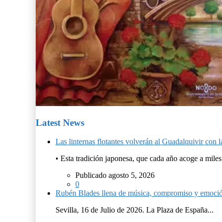
Latest News
Las linternas flotantes volverán al Guadalquivir c
• Esta tradición japonesa, que cada año acoge a miles.
Publicado agosto 5, 2026
0
Rubén Blades llena de música, compromiso y emoció
Sevilla, 16 de Julio de 2026. La Plaza de España...