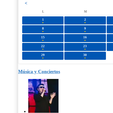
<
L
M
1
2
8
9
15
16
22
23
29
30
Música y Conciertos