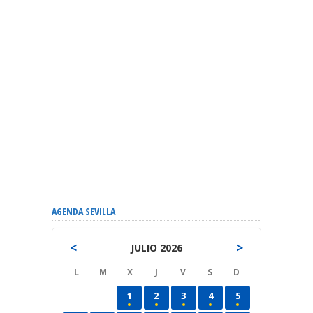
AGENDA SEVILLA
<
>
JULIO 2026
L
M
X
J
V
S
D
1
2
3
4
5