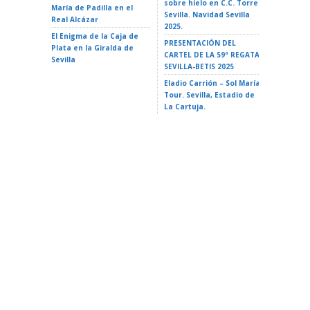
sobre hielo en C.C. Torre
María de Padilla en el
A VAIANA
Sevilla. Navidad Sevilla
Real Alcázar
Triana 2
2025.
El Enigma de la Caja de
LA ISLA 
PRESENTACIÓN DEL
Plata en la Giralda de
35 Ciclo 
CARTEL DE LA 59ª REGATA
Sevilla
escuela»
SEVILLA-BETIS 2025
Alameda 
Eladio Carrión – Sol María
Tour. Sevilla, Estadio de
La Cartuja.