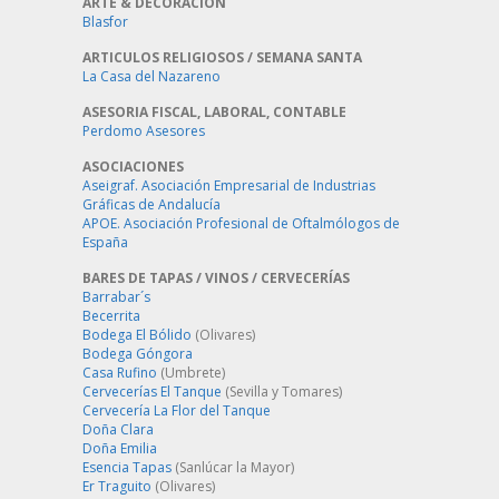
ARTE & DECORACIÓN
Blasfor
ARTICULOS RELIGIOSOS / SEMANA SANTA
La Casa del Nazareno
ASESORIA FISCAL, LABORAL, CONTABLE
Perdomo Asesores
ASOCIACIONES
Aseigraf. Asociación Empresarial de Industrias
Gráficas de Andalucía
APOE. Asociación Profesional de Oftalmólogos de
España
BARES DE TAPAS / VINOS / CERVECERÍAS
Barrabar´s
Becerrita
Bodega El Bólido
(Olivares)
Bodega Góngora
Casa Rufino
(Umbrete)
Cervecerías El Tanque
(Sevilla y Tomares)
Cervecería La Flor del Tanque
Doña Clara
Doña Emilia
Esencia Tapas
(Sanlúcar la Mayor)
Er Traguito
(Olivares)