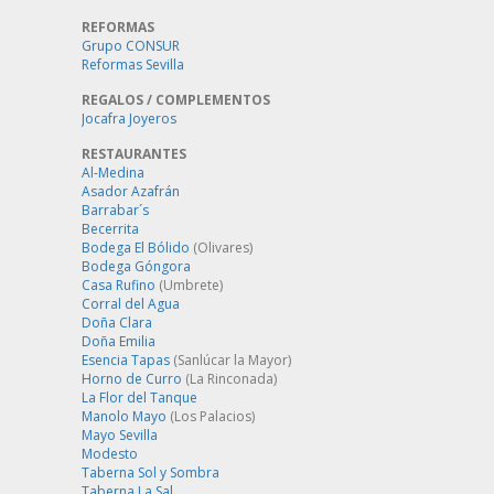
REFORMAS
Grupo CONSUR
Reformas Sevilla
REGALOS / COMPLEMENTOS
Jocafra Joyeros
RESTAURANTES
Al-Medina
Asador Azafrán
Barrabar´s
Becerrita
Bodega El Bólido
(Olivares)
Bodega Góngora
Casa Rufino
(Umbrete)
Corral del Agua
Doña Clara
Doña Emilia
Esencia Tapas
(Sanlúcar la Mayor)
Horno de Curro
(La Rinconada)
La Flor del Tanque
Manolo Mayo
(Los Palacios)
Mayo Sevilla
Modesto
Taberna Sol y Sombra
Taberna La Sal