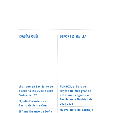
¿SABÍAS QUÉ?
DEPORTES SEVILLA
ACTIVID
Calendario Oficial De
Confere
Eventos En Sevilla 2026:
ZURICH MARATÓN DE
Espacial
Fechas Y Guía Completa
SEVILLA – Sevilla 2026
La Reali
¿Por qué en Sevilla no se
FUNBOX, el Parque
I LOVE 
queda “a las 7”, se queda
Hinchable más grande
ROCK EN 
“sobre las 7”?
del mundo regresa a
Teatro d
Sevilla en la Navidad de
El Judío Errante en el
EL GATO
2025-2026
Barrio de Santa Cruz
Teatro d
Nueva pista de patinaje
El Alma Errante de Doña
LA ISLA 