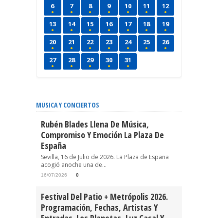
6
7
8
9
10
11
12
13
14
15
16
17
18
19
20
21
22
23
24
25
26
27
28
29
30
31
MÚSICA Y CONCIERTOS
Rubén Blades Llena De Música,
Compromiso Y Emoción La Plaza De
España
Sevilla, 16 de Julio de 2026. La Plaza de España
acogió anoche una de...
16/07/2026
0
Festival Del Patio + Metrópolis 2026.
Programación, Fechas, Artistas Y