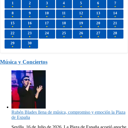
1
2
3
4
5
6
7
8
9
10
11
12
13
14
15
16
17
18
19
20
21
22
23
24
25
26
27
28
29
30
Música y Conciertos
Rubén Blades llena de música, compromiso y emoción la Plaza
de España
Sevilla, 16 de Julio de 2026. La Plaza de España acogió anoche