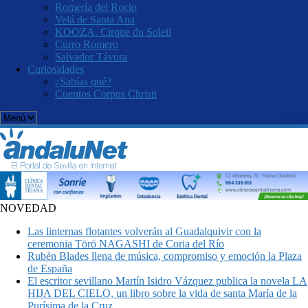
Romería del Rocío
Velá de Santa Ana
KOOZA. Cirque du Soleil
Curro Romero
Salvador Távora
Curiosidades
¿Sabías qué?
Cuentos Corpus Christi
NOVEDAD
Las linternas flotantes volverán al Guadalquivir con la
ceremonia Tōrō NAGASHI de Coria del Río
Rubén Blades llena de música, compromiso y emoción la Plaza
de España
El escritor sevillano Martín Isidro Vázquez publica la novela LA
HIJA DEL CIELO, un libro sobre la vida de santa María de la
Purísima de la Cruz