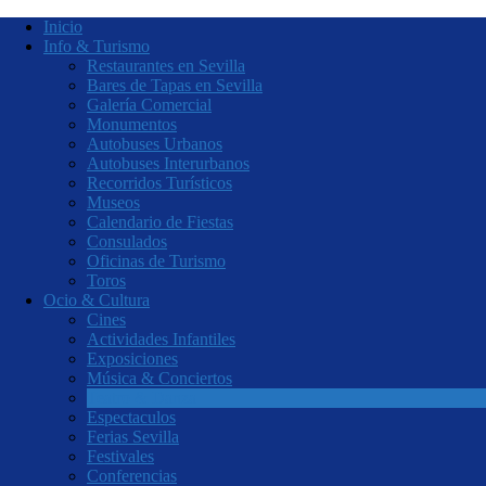
Inicio
Info & Turismo
Restaurantes en Sevilla
Bares de Tapas en Sevilla
Galería Comercial
Monumentos
Autobuses Urbanos
Autobuses Interurbanos
Recorridos Turísticos
Museos
Calendario de Fiestas
Consulados
Oficinas de Turismo
Toros
Ocio & Cultura
Cines
Actividades Infantiles
Exposiciones
Música & Conciertos
Teatro & Danza
Espectaculos
Ferias Sevilla
Festivales
Conferencias