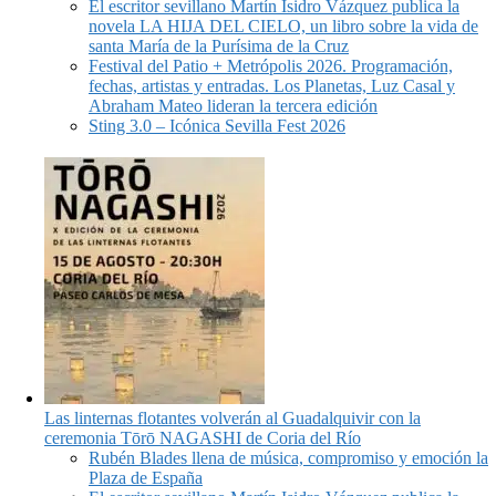
El escritor sevillano Martín Isidro Vázquez publica la
novela LA HIJA DEL CIELO, un libro sobre la vida de
santa María de la Purísima de la Cruz
Festival del Patio + Metrópolis 2026. Programación,
fechas, artistas y entradas. Los Planetas, Luz Casal y
Abraham Mateo lideran la tercera edición
Sting 3.0 – Icónica Sevilla Fest 2026
Las linternas flotantes volverán al Guadalquivir con la
ceremonia Tōrō NAGASHI de Coria del Río
Rubén Blades llena de música, compromiso y emoción la
Plaza de España