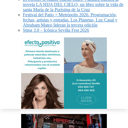
novela LA HIJA DEL CIELO, un libro sobre la vida de
santa María de la Purísima de la Cruz
Festival del Patio + Metrópolis 2026. Programación,
fechas, artistas y entradas. Los Planetas, Luz Casal y
Abraham Mateo lideran la tercera edición
Sting 3.0 – Icónica Sevilla Fest 2026