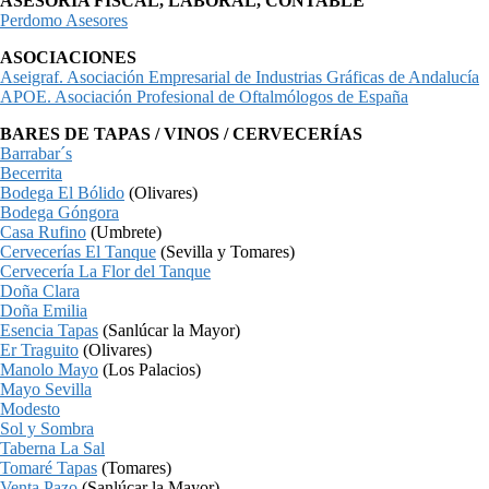
ASESORIA FISCAL, LABORAL, CONTABLE
Perdomo Asesores
ASOCIACIONES
Aseigraf. Asociación Empresarial de Industrias Gráficas de Andalucía
APOE. Asociación Profesional de Oftalmólogos de España
BARES DE TAPAS / VINOS / CERVECERÍAS
Barrabar´s
Becerrita
Bodega El Bólido
(Olivares)
Bodega Góngora
Casa Rufino
(Umbrete)
Cervecerías El Tanque
(Sevilla y Tomares)
Cervecería La Flor del Tanque
Doña Clara
Doña Emilia
Esencia Tapas
(Sanlúcar la Mayor)
Er Traguito
(Olivares)
Manolo Mayo
(Los Palacios)
Mayo Sevilla
Modesto
Sol y Sombra
Taberna La Sal
Tomaré Tapas
(Tomares)
Venta Pazo
(Sanlúcar la Mayor)