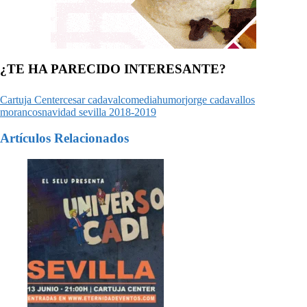
¿TE HA PARECIDO INTERESANTE?
Cartuja Center
cesar cadaval
comedia
humor
jorge cadaval
los
morancos
navidad sevilla 2018-2019
Artículos Relacionados