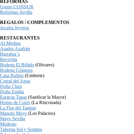
REFORMAS
Grupo CONSUR
Reformas Sevilla
REGALOS / COMPLEMENTOS
Jocafra Joyeros
RESTAURANTES
Al-Medina
Asador Azafrán
Barrabar´s
Becerrita
Bodega El Bólido
(Olivares)
Bodega Góngora
Casa Rufino
(Umbrete)
Corral del Agua
Doña Clara
Doña Emilia
Esencia Tapas
(Sanlúcar la Mayor)
Horno de Curro
(La Rinconada)
La Flor del Tanque
Manolo Mayo
(Los Palacios)
Mayo Sevilla
Modesto
Taberna Sol y Sombra