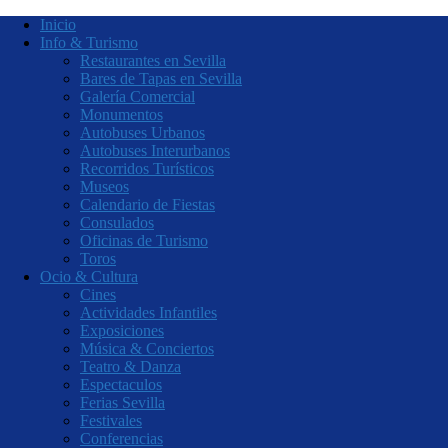
Inicio
Info & Turismo
Restaurantes en Sevilla
Bares de Tapas en Sevilla
Galería Comercial
Monumentos
Autobuses Urbanos
Autobuses Interurbanos
Recorridos Turísticos
Museos
Calendario de Fiestas
Consulados
Oficinas de Turismo
Toros
Ocio & Cultura
Cines
Actividades Infantiles
Exposiciones
Música & Conciertos
Teatro & Danza
Espectaculos
Ferias Sevilla
Festivales
Conferencias