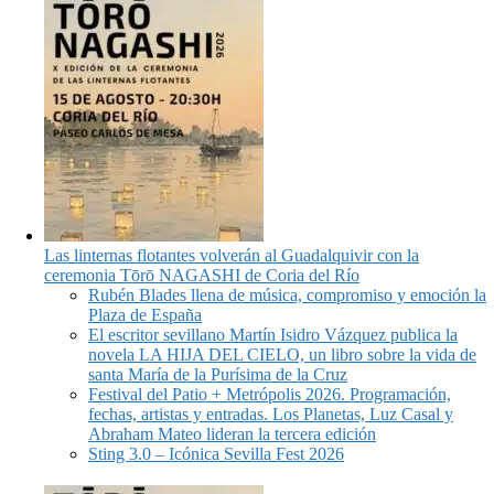
Las linternas flotantes volverán al Guadalquivir con la
ceremonia Tōrō NAGASHI de Coria del Río
Rubén Blades llena de música, compromiso y emoción la
Plaza de España
El escritor sevillano Martín Isidro Vázquez publica la
novela LA HIJA DEL CIELO, un libro sobre la vida de
santa María de la Purísima de la Cruz
Festival del Patio + Metrópolis 2026. Programación,
fechas, artistas y entradas. Los Planetas, Luz Casal y
Abraham Mateo lideran la tercera edición
Sting 3.0 – Icónica Sevilla Fest 2026