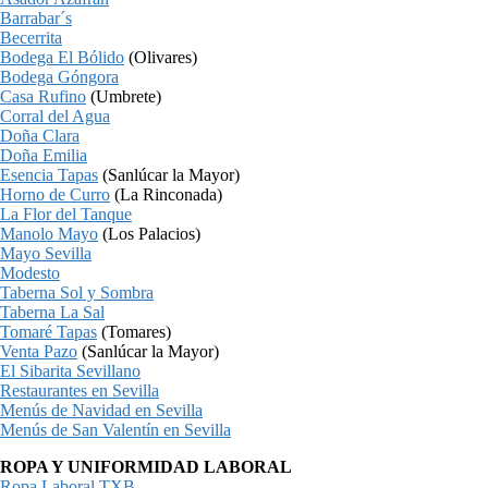
Barrabar´s
Becerrita
Bodega El Bólido
(Olivares)
Bodega Góngora
Casa Rufino
(Umbrete)
Corral del Agua
Doña Clara
Doña Emilia
Esencia Tapas
(Sanlúcar la Mayor)
Horno de Curro
(La Rinconada)
La Flor del Tanque
Manolo Mayo
(Los Palacios)
Mayo Sevilla
Modesto
Taberna Sol y Sombra
Taberna La Sal
Tomaré Tapas
(Tomares)
Venta Pazo
(Sanlúcar la Mayor)
El Sibarita Sevillano
Restaurantes en Sevilla
Menús de Navidad en Sevilla
Menús de San Valentín en Sevilla
ROPA Y UNIFORMIDAD LABORAL
Ropa Laboral TXB