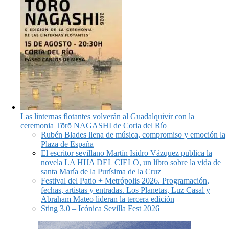
Las linternas flotantes volverán al Guadalquivir con la
ceremonia Tōrō NAGASHI de Coria del Río
Rubén Blades llena de música, compromiso y emoción la
Plaza de España
El escritor sevillano Martín Isidro Vázquez publica la
novela LA HIJA DEL CIELO, un libro sobre la vida de
santa María de la Purísima de la Cruz
Festival del Patio + Metrópolis 2026. Programación,
fechas, artistas y entradas. Los Planetas, Luz Casal y
Abraham Mateo lideran la tercera edición
Sting 3.0 – Icónica Sevilla Fest 2026