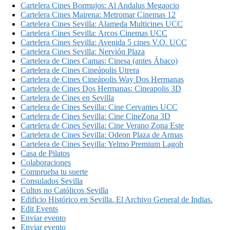
Cartelera Cines Bormujos: Al Andalus Megaocio
Cartelera Cines Mairena: Metromar Cinemas 12
Cartelera Cines Sevilla: Alameda Multicines UCC
Cartelera Cines Sevilla: Arcos Cinemas UCC
Cartelera Cines Sevilla: Avenida 5 cines V.O. UCC
Cartelera Cines Sevilla: Nervión Plaza
Cartelera de Cines Camas: Cinesa (antes Ábaco)
Cartelera de Cines Cineápolis Utrera
Cartelera de Cines Cineápolis Way Dos Hermanas
Cartelera de Cines Dos Hermanas: Cineapolis 3D
Cartelera de Cines en Sevilla
Cartelera de Cines Sevilla: Cine Cervantes UCC
Cartelera de Cines Sevilla: Cine CineZona 3D
Cartelera de Cines Sevilla: Cine Verano Zona Este
Cartelera de Cines Sevilla: Odeon Plaza de Armas
Cartelera de Cines Sevilla: Yelmo Premium Lagoh
Casa de Pilatos
Colaboraciones
Comprueba tu suerte
Consulados Sevilla
Cultos no Católicos Sevilla
Edificio Histórico en Sevilla. El Archivo General de Indias.
Edit Events
Enviar evento
Enviar evento