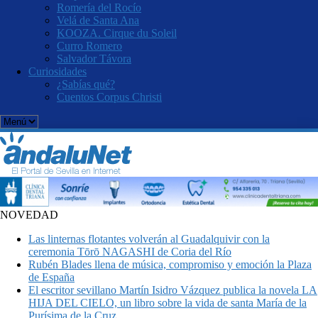
Romería del Rocío
Velá de Santa Ana
KOOZA. Cirque du Soleil
Curro Romero
Salvador Távora
Curiosidades
¿Sabías qué?
Cuentos Corpus Christi
NOVEDAD
Las linternas flotantes volverán al Guadalquivir con la
ceremonia Tōrō NAGASHI de Coria del Río
Rubén Blades llena de música, compromiso y emoción la Plaza
de España
El escritor sevillano Martín Isidro Vázquez publica la novela LA
HIJA DEL CIELO, un libro sobre la vida de santa María de la
Purísima de la Cruz