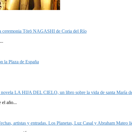
on la ceremonia Tōrō NAGASHI de Coria del Río
..
n la Plaza de España
la novela LA HIJA DEL CIELO, un libro sobre la vida de santa María de
el año...
echas, artistas y entradas. Los Planetas, Luz Casal y Abraham Mateo lid