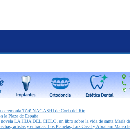
on la ceremonia Tōrō NAGASHI de Coria del Río
n la Plaza de España
la novela LA HIJA DEL CIELO, un libro sobre la vida de santa María de
echas, artistas y entradas. Los Planetas, Luz Casal y Abraham Mateo lid