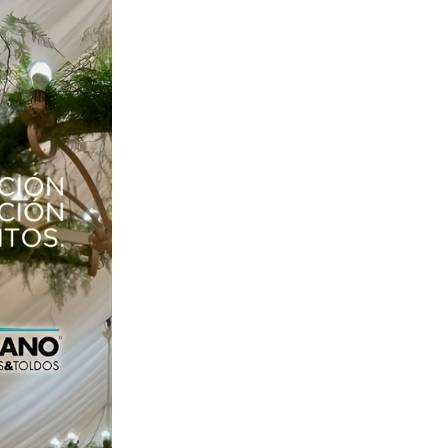
Inicio
Info & Turismo
Restaurantes en Sevilla
Bares de Tapas en Sevilla
Galería Comercial
Monumentos
Autobuses Urbanos
Autobuses Interurbanos
Recorridos Turísticos
Museos
Calendario de Fiestas
Consulados
Oficinas de Turismo
Toros
Ocio & Cultura
Cines
Actividades Infantiles
Exposiciones
Música & Conciertos
Teatro & Danza
Espectaculos
Ferias Sevilla
Festivales
Conferencias