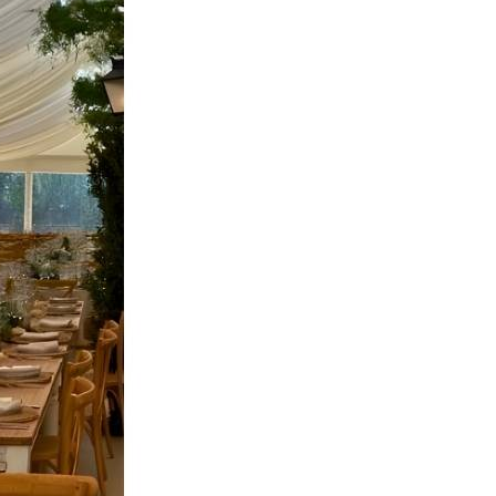
Congresos & Convenciones
Concursos & Premios
Cursos & Talleres
Deportes
Eventos Empresariales
Fiestas Sevilla
Filmoteca / Cineclubs Sevilla
Presentaciones Sevilla
Especiales Sevilla
De Interés
Farmacias de Guardia
Hospitales
Universidades
Teléfonos de Interés
Mercadillos
Horarios de Misa
Cultos no Católicos
Itinerario Cabalgata de los Reyes Magos de Sevilla
Especiales
NAVIDAD EN SEVILLA 2025
Cabalgata Reyes Magos Sevilla
Guía de Nacimientos y Belenes en Sevilla
Feria de Abril
Semana Santa
Corpus Christi Sevilla