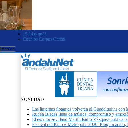
Romería del Rocío
Velá de Santa Ana
KOOZA. Cirque du Soleil
Curro Romero
Salvador Távora
Curiosidades
¿Sabías qué?
Cuentos Corpus Christi
NOVEDAD
Las linternas flotantes volverán al Guadalquivir c
Rubén Blades llena de música, compromiso y emoció
El escritor sevillano Martín Isidro Vázquez publica 
Festival del Patio + Metrópolis 2026. Programación, f