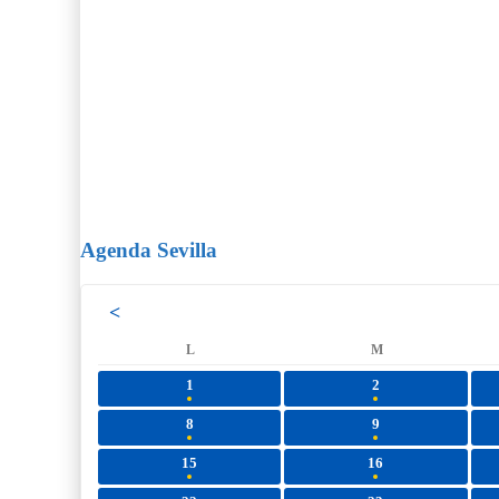
Agenda Sevilla
<
L
M
1
2
8
9
15
16