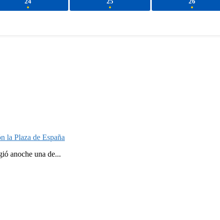
24
25
26
n la Plaza de España
gió anoche una de...