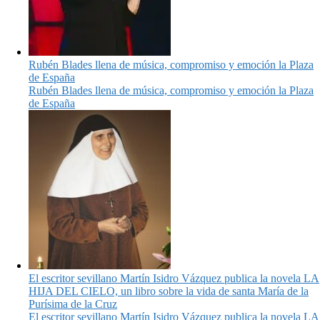
Rubén Blades llena de música, compromiso y emoción la Plaza
de España
Rubén Blades llena de música, compromiso y emoción la Plaza
de España
El escritor sevillano Martín Isidro Vázquez publica la novela LA
HIJA DEL CIELO, un libro sobre la vida de santa María de la
Purísima de la Cruz
El escritor sevillano Martín Isidro Vázquez publica la novela LA