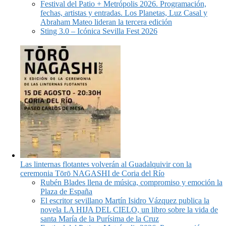
Festival del Patio + Metrópolis 2026. Programación,
fechas, artistas y entradas. Los Planetas, Luz Casal y
Abraham Mateo lideran la tercera edición
Sting 3.0 – Icónica Sevilla Fest 2026
Las linternas flotantes volverán al Guadalquivir con la
ceremonia Tōrō NAGASHI de Coria del Río
Rubén Blades llena de música, compromiso y emoción la
Plaza de España
El escritor sevillano Martín Isidro Vázquez publica la
novela LA HIJA DEL CIELO, un libro sobre la vida de
santa María de la Purísima de la Cruz