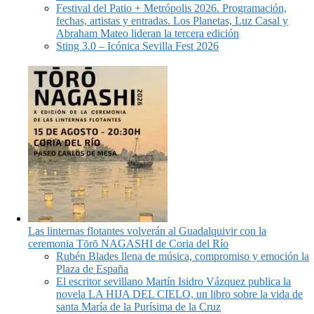
Festival del Patio + Metrópolis 2026. Programación,
fechas, artistas y entradas. Los Planetas, Luz Casal y
Abraham Mateo lideran la tercera edición
Sting 3.0 – Icónica Sevilla Fest 2026
Las linternas flotantes volverán al Guadalquivir con la
ceremonia Tōrō NAGASHI de Coria del Río
Rubén Blades llena de música, compromiso y emoción la
Plaza de España
El escritor sevillano Martín Isidro Vázquez publica la
novela LA HIJA DEL CIELO, un libro sobre la vida de
santa María de la Purísima de la Cruz