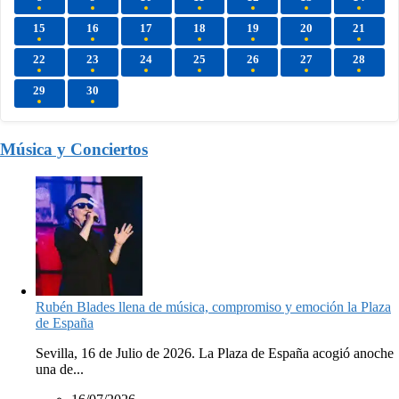
15
16
17
18
19
20
21
22
23
24
25
26
27
28
29
30
Música y Conciertos
Rubén Blades llena de música, compromiso y emoción la Plaza
de España
Sevilla, 16 de Julio de 2026. La Plaza de España acogió anoche
una de...