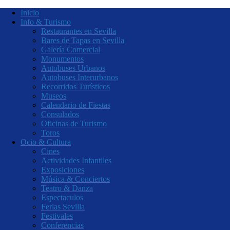
Inicio
Info & Turismo
Restaurantes en Sevilla
Bares de Tapas en Sevilla
Galería Comercial
Monumentos
Autobuses Urbanos
Autobuses Interurbanos
Recorridos Turísticos
Museos
Calendario de Fiestas
Consulados
Oficinas de Turismo
Toros
Ocio & Cultura
Cines
Actividades Infantiles
Exposiciones
Música & Conciertos
Teatro & Danza
Espectaculos
Ferias Sevilla
Festivales
Conferencias