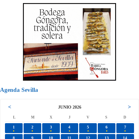
Agenda Sevilla
<
>
JUNIO 2026
L
M
X
J
V
S
D
1
2
3
4
5
6
7
8
9
10
11
12
13
14