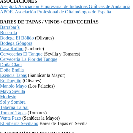
ASOCIACIONES
Aseigraf. Asociación Empresarial de Industrias Gráficas de Andalucía
APOE. Asociación Profesional de Oftalmólogos de España
BARES DE TAPAS / VINOS / CERVECERÍAS
Barrabar´s
Becerrita
Bodega El Bólido
(Olivares)
Bodega Góngora
Casa Rufino
(Umbrete)
Cervecerías El Tanque
(Sevilla y Tomares)
Cervecería La Flor del Tanque
Doña Clara
Doña Emilia
Esencia Tapas
(Sanlúcar la Mayor)
Er Traguito
(Olivares)
Manolo Mayo
(Los Palacios)
Mayo Sevilla
Modesto
Sol y Sombra
Taberna La Sal
Tomaré Tapas
(Tomares)
Venta Pazo
(Sanlúcar la Mayor)
El Sibarita Sevillano
Bares de Tapas en Sevilla