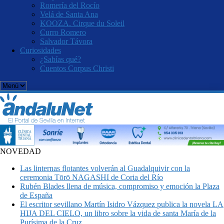
Romería del Rocío
Velá de Santa Ana
KOOZA. Cirque du Soleil
Curro Romero
Salvador Távora
Curiosidades
¿Sabías qué?
Cuentos Corpus Christi
NOVEDAD
Las linternas flotantes volverán al Guadalquivir con la
ceremonia Tōrō NAGASHI de Coria del Río
Rubén Blades llena de música, compromiso y emoción la Plaza
de España
El escritor sevillano Martín Isidro Vázquez publica la novela LA
HIJA DEL CIELO, un libro sobre la vida de santa María de la
Purísima de la Cruz