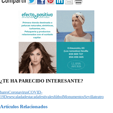
¿TE HA PARECIDO INTERESANTE?
bares
Coronavirus
COVID-
19
Desescalada
destacada
festivales
fútbol
Monumentos
Sevilla
teatro
Artículos Relacionados