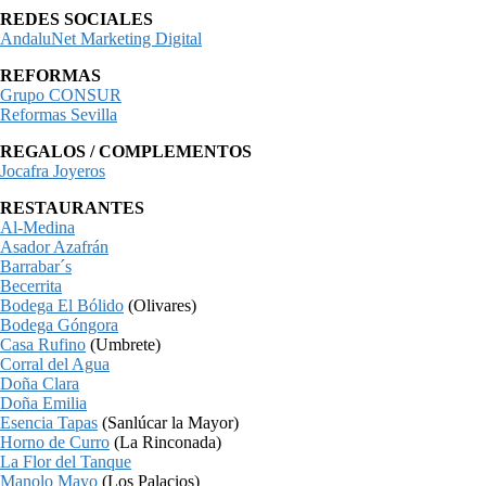
REDES SOCIALES
AndaluNet Marketing Digital
REFORMAS
Grupo CONSUR
Reformas Sevilla
REGALOS / COMPLEMENTOS
Jocafra Joyeros
RESTAURANTES
Al-Medina
Asador Azafrán
Barrabar´s
Becerrita
Bodega El Bólido
(Olivares)
Bodega Góngora
Casa Rufino
(Umbrete)
Corral del Agua
Doña Clara
Doña Emilia
Esencia Tapas
(Sanlúcar la Mayor)
Horno de Curro
(La Rinconada)
La Flor del Tanque
Manolo Mayo
(Los Palacios)