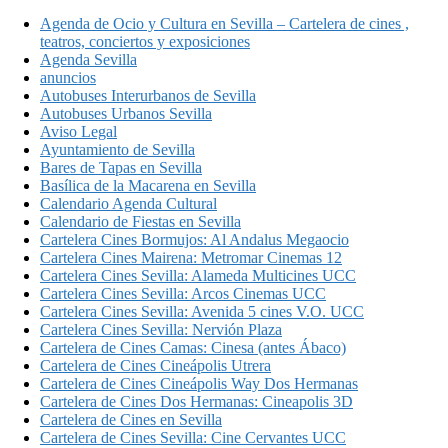
Agenda de Ocio y Cultura en Sevilla – Cartelera de cines ,
teatros, conciertos y exposiciones
Agenda Sevilla
anuncios
Autobuses Interurbanos de Sevilla
Autobuses Urbanos Sevilla
Aviso Legal
Ayuntamiento de Sevilla
Bares de Tapas en Sevilla
Basílica de la Macarena en Sevilla
Calendario Agenda Cultural
Calendario de Fiestas en Sevilla
Cartelera Cines Bormujos: Al Andalus Megaocio
Cartelera Cines Mairena: Metromar Cinemas 12
Cartelera Cines Sevilla: Alameda Multicines UCC
Cartelera Cines Sevilla: Arcos Cinemas UCC
Cartelera Cines Sevilla: Avenida 5 cines V.O. UCC
Cartelera Cines Sevilla: Nervión Plaza
Cartelera de Cines Camas: Cinesa (antes Ábaco)
Cartelera de Cines Cineápolis Utrera
Cartelera de Cines Cineápolis Way Dos Hermanas
Cartelera de Cines Dos Hermanas: Cineapolis 3D
Cartelera de Cines en Sevilla
Cartelera de Cines Sevilla: Cine Cervantes UCC