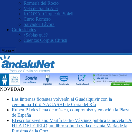
Romería del Rocío
Velá de Santa Ana
KOOZA. Cirque du Soleil
Curro Romero
Salvador Távora
Curiosidades
¿Sabías qué?
Cuentos Corpus Christi
NOVEDAD
Las linternas flotantes volverán al Guadalquivir con la
ceremonia Tōrō NAGASHI de Coria del Río
Rubén Blades llena de música, compromiso y emoción la Plaza
de España
El escritor sevillano Martín Isidro Vázquez publica la novela LA
HIJA DEL CIELO, un libro sobre la vida de santa María de la
Purísima de la Cruz