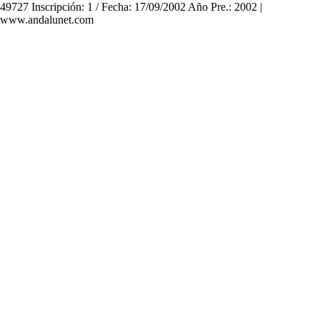
49727 Inscripción: 1 / Fecha: 17/09/2002 Año Pre.: 2002 |
www.andalunet.com