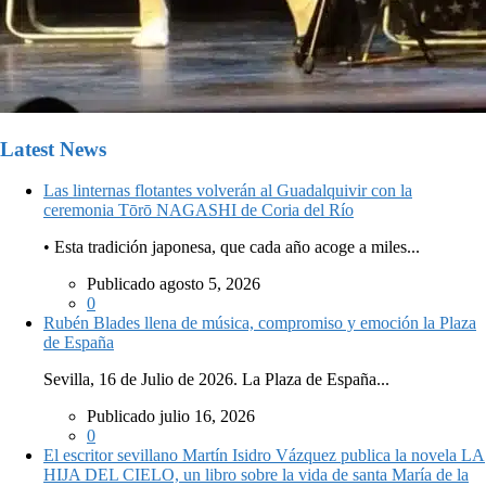
Latest News
Las linternas flotantes volverán al Guadalquivir con la
ceremonia Tōrō NAGASHI de Coria del Río
• Esta tradición japonesa, que cada año acoge a miles...
Publicado agosto 5, 2026
0
Rubén Blades llena de música, compromiso y emoción la Plaza
de España
Sevilla, 16 de Julio de 2026. La Plaza de España...
Publicado julio 16, 2026
0
El escritor sevillano Martín Isidro Vázquez publica la novela LA
HIJA DEL CIELO, un libro sobre la vida de santa María de la