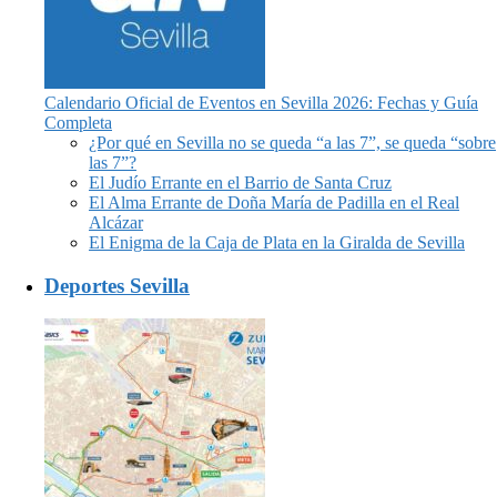
Calendario Oficial de Eventos en Sevilla 2026: Fechas y Guía
Completa
¿Por qué en Sevilla no se queda “a las 7”, se queda “sobre
las 7”?
El Judío Errante en el Barrio de Santa Cruz
El Alma Errante de Doña María de Padilla en el Real
Alcázar
El Enigma de la Caja de Plata en la Giralda de Sevilla
Deportes Sevilla