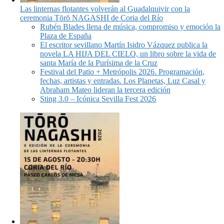
Las linternas flotantes volverán al Guadalquivir con la
ceremonia Tōrō NAGASHI de Coria del Río
Rubén Blades llena de música, compromiso y emoción la
Plaza de España
El escritor sevillano Martín Isidro Vázquez publica la
novela LA HIJA DEL CIELO, un libro sobre la vida de
santa María de la Purísima de la Cruz
Festival del Patio + Metrópolis 2026. Programación,
fechas, artistas y entradas. Los Planetas, Luz Casal y
Abraham Mateo lideran la tercera edición
Sting 3.0 – Icónica Sevilla Fest 2026