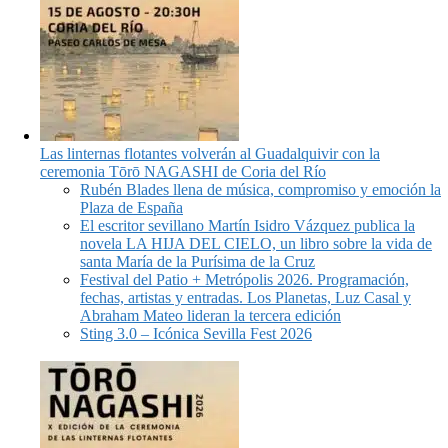
Las linternas flotantes volverán al Guadalquivir con la
ceremonia Tōrō NAGASHI de Coria del Río
Rubén Blades llena de música, compromiso y emoción la
Plaza de España
El escritor sevillano Martín Isidro Vázquez publica la
novela LA HIJA DEL CIELO, un libro sobre la vida de
santa María de la Purísima de la Cruz
Festival del Patio + Metrópolis 2026. Programación,
fechas, artistas y entradas. Los Planetas, Luz Casal y
Abraham Mateo lideran la tercera edición
Sting 3.0 – Icónica Sevilla Fest 2026