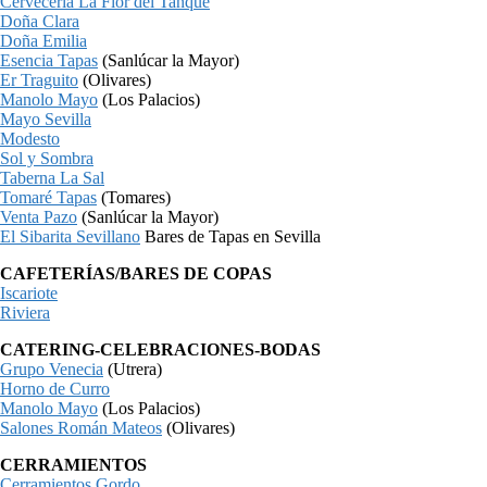
Cervecería La Flor del Tanque
Doña Clara
Doña Emilia
Esencia Tapas
(Sanlúcar la Mayor)
Er Traguito
(Olivares)
Manolo Mayo
(Los Palacios)
Mayo Sevilla
Modesto
Sol y Sombra
Taberna La Sal
Tomaré Tapas
(Tomares)
Venta Pazo
(Sanlúcar la Mayor)
El Sibarita Sevillano
Bares de Tapas en Sevilla
CAFETERÍAS/BARES DE COPAS
Iscariote
Riviera
CATERING-CELEBRACIONES-BODAS
Grupo Venecia
(Utrera)
Horno de Curro
Manolo Mayo
(Los Palacios)
Salones Román Mateos
(Olivares)
CERRAMIENTOS
Cerramientos Gordo