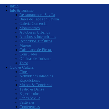
Inicio
Info & Turismo
Restaurantes en Sevilla
Bares de Tapas en Sevilla
Galería Comercial
Monumentos
Autobuses Urbanos
Autobuses Interurbanos
Recorridos Turísticos
Museos
Calendario de Fiestas
Consulados
Oficinas de Turismo
Toros
Ocio & Cultura
Cines
Actividades Infantiles
Exposiciones
Música & Conciertos
Teatro & Danza
Espectaculos
Ferias Sevilla
Festivales
Conferencias