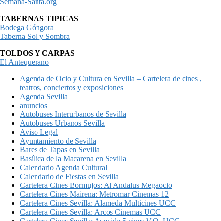
Semana-Santa.org
TABERNAS TIPICAS
Bodega Góngora
Taberna Sol y Sombra
TOLDOS Y CARPAS
El Antequerano
Agenda de Ocio y Cultura en Sevilla – Cartelera de cines ,
teatros, conciertos y exposiciones
Agenda Sevilla
anuncios
Autobuses Interurbanos de Sevilla
Autobuses Urbanos Sevilla
Aviso Legal
Ayuntamiento de Sevilla
Bares de Tapas en Sevilla
Basílica de la Macarena en Sevilla
Calendario Agenda Cultural
Calendario de Fiestas en Sevilla
Cartelera Cines Bormujos: Al Andalus Megaocio
Cartelera Cines Mairena: Metromar Cinemas 12
Cartelera Cines Sevilla: Alameda Multicines UCC
Cartelera Cines Sevilla: Arcos Cinemas UCC
Cartelera Cines Sevilla: Avenida 5 cines V.O. UCC