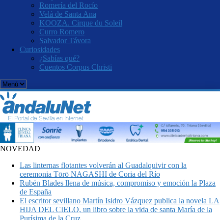
Romería del Rocío
Velá de Santa Ana
KOOZA. Cirque du Soleil
Curro Romero
Salvador Távora
Curiosidades
¿Sabías qué?
Cuentos Corpus Christi
NOVEDAD
Las linternas flotantes volverán al Guadalquivir con la
ceremonia Tōrō NAGASHI de Coria del Río
Rubén Blades llena de música, compromiso y emoción la Plaza
de España
El escritor sevillano Martín Isidro Vázquez publica la novela LA
HIJA DEL CIELO, un libro sobre la vida de santa María de la
Purísima de la Cruz