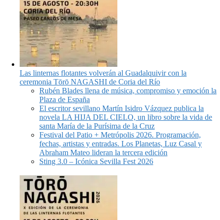
Las linternas flotantes volverán al Guadalquivir con la
ceremonia Tōrō NAGASHI de Coria del Río
Rubén Blades llena de música, compromiso y emoción la
Plaza de España
El escritor sevillano Martín Isidro Vázquez publica la
novela LA HIJA DEL CIELO, un libro sobre la vida de
santa María de la Purísima de la Cruz
Festival del Patio + Metrópolis 2026. Programación,
fechas, artistas y entradas. Los Planetas, Luz Casal y
Abraham Mateo lideran la tercera edición
Sting 3.0 – Icónica Sevilla Fest 2026