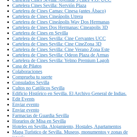
Cartelera Cines Sevilla: Nervión Plaza
Cartelera de Cines Camas: Cinesa (antes Ábaco)
Cartelera de Cines Cineápolis Utrera
Cartelera de Cines Cineápolis Way Dos Hermanas
Cartelera de Cines Dos Hermanas: Cineapolis 3D
Cartelera de Cines en Sevilla
Cartelera de Cines Sevilla: Cine Cervantes UCC
Cartelera de Cines Sevilla: Cine CineZona 3D
Cartelera de Cines Sevilla: Cine Verano Zona Este
Cartelera de Cines Sevilla: Odeon Plaza de Armas
Cartelera de Cines Sevilla: Yelmo Premium Lagoh
Casa de Pilatos
Colaboraciones
Comprueba tu suerte
Consulados Sevilla
Cultos no Católicos Sevilla
Edificio Histórico en Sevilla. El Archivo General de Indias.
Edit Events
Enviar evento
Enviar evento
Farmacias de Guardia Sevilla
Horarios de Misa en Sevilla
Hoteles en Sevilla. Alojamiento, Hostales, Apartamentos
Mapa Turístico de Sevilla. Museos, monumentos y zonas de