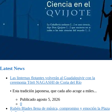
Latest News
Las linternas flotantes volverán al Guadalquivir con la
ceremonia Tōrō NAGASHI de Coria del Río
• Esta tradición japonesa, que cada año acoge a miles...
Publicado agosto 5, 2026
0
Rubén Blades llena de música, compromiso y emoción la Plaza