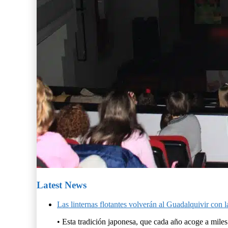
Latest News
Las linternas flotantes volverán al Guadalquivir c
• Esta tradición japonesa, que cada año acoge a miles.