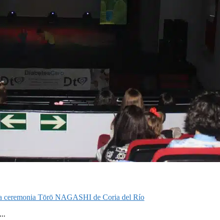
on la ceremonia Tōrō NAGASHI de Coria del Río
..