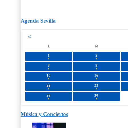
Agenda Sevilla
<
L
M
1
2
8
9
15
16
22
23
29
30
Música y Conciertos