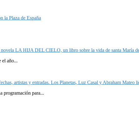
n la Plaza de España
la novela LA HIJA DEL CIELO, un libro sobre la vida de santa María de
el año...
echas, artistas y entradas. Los Planetas, Luz Casal y Abraham Mateo lid
la programación para...