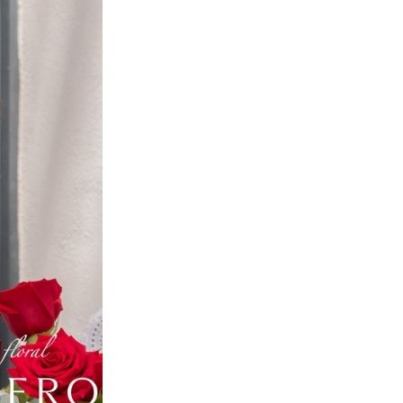
Inicio
Info & Turismo
Restaurantes en Sevilla
Bares de Tapas en Sevilla
Galería Comercial
Monumentos
Autobuses Urbanos
Autobuses Interurbanos
Recorridos Turísticos
Museos
Calendario de Fiestas
Consulados
Oficinas de Turismo
Toros
Ocio & Cultura
Cines
Actividades Infantiles
Exposiciones
Música & Conciertos
Teatro & Danza
Espectaculos
Ferias Sevilla
Festivales
Conferencias