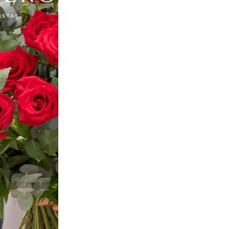
Congresos & Convenciones
Concursos & Premios
Cursos & Talleres
Deportes
Eventos Empresariales
Fiestas Sevilla
Filmoteca / Cineclubs Sevilla
Presentaciones Sevilla
Especiales Sevilla
De Interés
Farmacias de Guardia
Hospitales
Universidades
Teléfonos de Interés
Mercadillos
Horarios de Misa
Cultos no Católicos
Itinerario Cabalgata de los Reyes Magos de Sevilla
Especiales
NAVIDAD EN SEVILLA 2025
Cabalgata Reyes Magos Sevilla
Guía de Nacimientos y Belenes en Sevilla
Feria de Abril
Semana Santa
Corpus Christi Sevilla