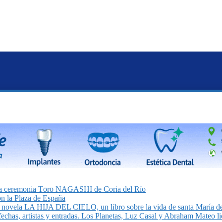
on la ceremonia Tōrō NAGASHI de Coria del Río
n la Plaza de España
la novela LA HIJA DEL CIELO, un libro sobre la vida de santa María de
echas, artistas y entradas. Los Planetas, Luz Casal y Abraham Mateo lid