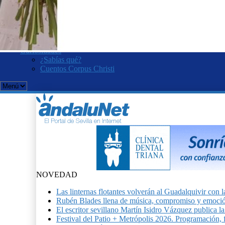
Romería del Rocío
Velá de Santa Ana
KOOZA. Cirque du Soleil
Curro Romero
Salvador Távora
Curiosidades
¿Sabías qué?
Cuentos Corpus Christi
NOVEDAD
Las linternas flotantes volverán al Guadalquivir c
Rubén Blades llena de música, compromiso y emoció
El escritor sevillano Martín Isidro Vázquez publica 
Festival del Patio + Metrópolis 2026. Programación, f